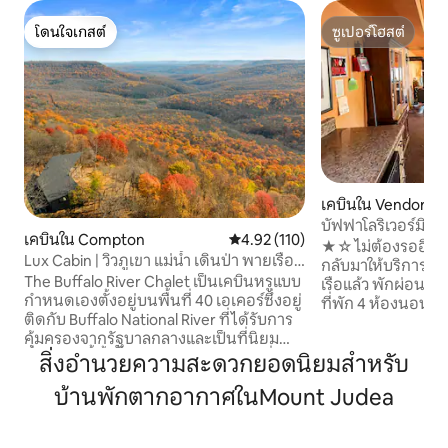
โดนใจเกสต์
ซูเปอร์โฮสต์
โดนใจเกสต์
ซูเปอร์โฮสต์
เคบินใน Vendor
บัฟฟาโลริเวอร์มิสตี
เคบินใน Compton
คะแนนเฉลี่ย 4.92 จาก 5, 110 รีวิว
4.92 (110)
★☆ ไม่ต้องรออีกต่
Lux Cabin | วิวภูเขา แม่น้ำ เดินป่า พายเรือ
กลับมาให้บริการทั
คายัค
The Buffalo River Chalet เป็นเคบินหรูแบบ
เรือแล้ว พักผ่อนที่ Misty Creek Home
กำหนดเองตั้งอยู่บนพื้นที่ 40 เอเคอร์ซึ่งอยู่
ที่พัก 4 ห้องนอนแส
ติดกับ Buffalo National River ที่ได้รับการ
สูงสุด 11 คน อยู่ห่
คุ้มครองจากรัฐบาลกลางและเป็นที่นิยม
4 ไมล์ ผ่อนคลายใน
ที่พักแห่งนี้ตั้งอยู่บนเทือกเขาโอซาร์กซึ่งได้
สิ่งอำนวยความสะดวกยอดนิยมสำหรับ
ตัวกันที่หลุมกองไฟ
รับการออกแบบอย่างพิถีพิถันสำหรับผู้ที่ชื่น
กับการเล่นกอล์ฟบน
บ้านพักตากอากาศในMount Judea
ชอบการดื่มด่ำกับธรรมชาติโดยไม่ต้องมี
หลา และหลุมฮอร์สช
ความสะดวกสบายทันสมัย ไม่ว่าคุณจะกำลัง
การเดินป่า ปีนเขา
มองหาการผจญภัยในถิ่นทุรกันดารที่น่า
ที่อยู่ใกล้เคียง ที่