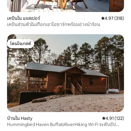
เคบินใน แจสเปอร์
คะแนนเฉลี่ย 4.9
4.97 (318)
เคบินส่วนตัวในเทือกเขาโอซาร์กพร้อมอ่างน้ำร้อน
โดนใจเกสต์
โดนใจเกสต์
บ้านใน Hasty
คะแนนเฉลี่ย 4.9
4.91 (122)
Hummingbird Haven BuffaloRiverHiking Wi-Fi ระดับอัป
เกรด