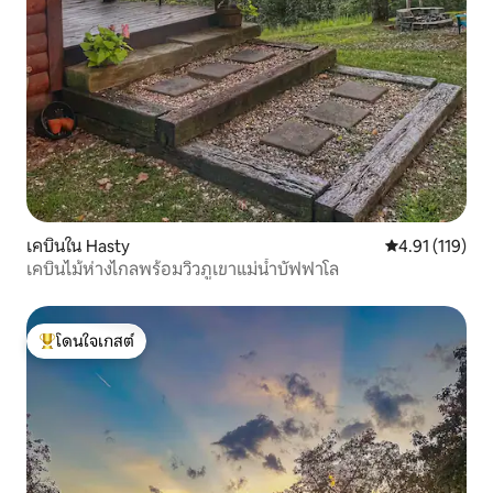
เคบินใน Hasty
คะแนนเฉลี่ย 4.9
4.91 (119)
เคบินไม้ห่างไกลพร้อมวิวภูเขาแม่น้ำบัฟฟาโล
โดนใจเกสต์
โดนใจเกสต์ที่สุด