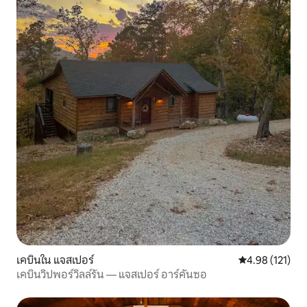
เคบินใน แจสเปอร์
คะแนนเฉลี่ย 4.9
4.98 (121)
เคบินวิปพอร์วิลล์รัน — แจสเปอร์ อาร์คันซอ