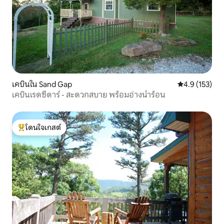
เคบินใน Sand Gap
คะแนนเฉลี่ย 4.
4.9 (153)
เคบินเรดซีดาร์ - สะดวกสบาย พร้อมอ่างน้ำร้อน
โดนใจเกสต์
โดนใจเกสต์ที่สุด