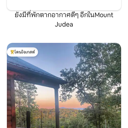
ยังมีที่พักตากอากาศดีๆ อีกในMount
Judea
โดนใจเกสต์
โดนใจเกสต์ที่สุด