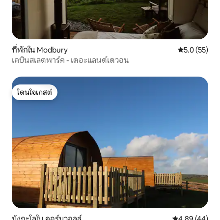
ที่พักใน Modbury
คะแนนเฉลี่ย 5
5.0 (55)
เคบินสเลตพาร์ค - เดอะแลนด์เดวอน
โดนใจเกสต์
โดนใจเกสต์
บังกะโลใน คอร์นวอลล์
คะแนนเฉลี่ย 4.
4.89 (44)