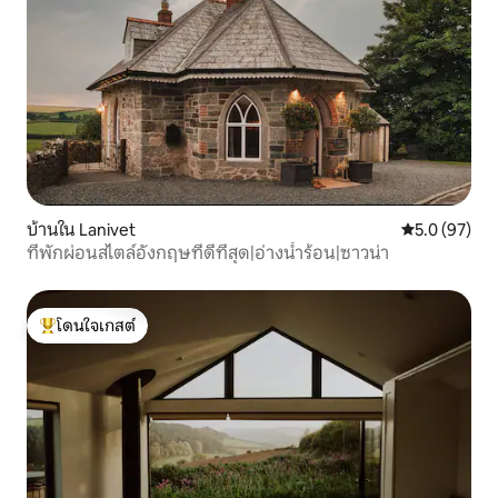
บ้านใน Lanivet
คะแนนเฉลี่ย 5
5.0 (97)
ที่พักผ่อนสไตล์อังกฤษที่ดีที่สุด|อ่างน้ำร้อน|ซาวน่า
โดนใจเกสต์
โดนใจเกสต์ที่สุด