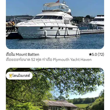
เรือใน Mount Batten
คะแนนเฉลี่ย 5
5.0 (72)
เรือยอชท์ขนาด 52 ฟุต ท่าเรือ Plymouth Yacht Haven
โดนใจเกสต์
โดนใจเกสต์ที่สุด