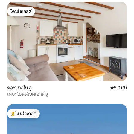
โดนใจเกสต์
โดนใจเกสต์
คอทเทจใน ลู
คะแนนเฉลี่ย 
5.0 (9)
เดอะโอลด์เบคเฮาส์ ลู
โดนใจเกสต์
โดนใจเกสต์ที่สุด