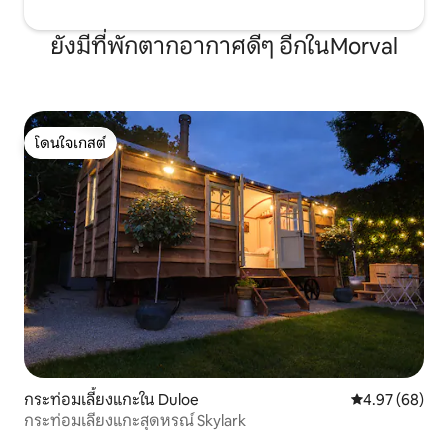
ยังมีที่พักตากอากาศดีๆ อีกในMorval
โดนใจเกสต์
โดนใจเกสต์
กระท่อมเลี้ยงแกะใน Duloe
คะแนนเฉลี่ย 4.
4.97 (68)
กระท่อมเลี้ยงแกะสุดหรณ์ Skylark