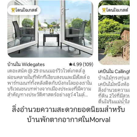
โดนใจเกสต์
โดนใจเกสต์
โดนใจเกสต์ที่สุด
โดนใจเกสต์ที่สุด
บ้านใน Widegates
คะแนนเฉลี่ย 4.99 จาก 5, 109 รีวิว
4.99 (109)
เดอะสนัค @ 29 ถนนมอร์วิว ไวด์เกตส์ ลู
เคบินใน Callington
ผ่อนคลายในที่พักที่เงียบสงบและมีสไตล์ อ
บ้านไม้ทรงทุ่นสวยง
พาร์ทเมนท์ทั้งหลังติดกับบังกะโลของเราใน
ริมแม่น้ำ
เคบินไม้หนึ่งห้อง
บริเวณชนบทห่างจากเมืองประมงที่มีความ
สิ่งอำนวยความสะดว
สำคัญทางประวัติศาสตร์อย่างลูว์ 4 ไมล์
ที่ดิน 2 ไร่ที่มีสวนภ
ที่พักส่วนตัว กว้างขวาง วิวพาโนรามาที่น่า
ตื่นใจริมแม่น้ำไลเน
ทึ่ง มีสิ่งอำนวยความสะดวกและเครื่องใช้
จะทำให้คุณตื่นเต้
สิ่งอำนวยความสะดวกยอดนิยมสำหรับ
ไฟฟ้าคุณภาพ ห่างจากสนามกอล์ฟท้องถิ่น
และเสียงนกจะทำให้
1.3 ไมล์ และขับรถ 5-10 นาทีไปถึงหาดต่างๆ
บ้านพักตากอากาศในMorval
สงบ ผ่อนคลายและเ
มากมาย เส้นทางรถบัสตรงไปยังลูและ
ขนาดใหญ่ริมแม่น้
บริเวณโดยรอบ ที่จอดรถออฟโรดส่วนตัว
ระเบียงพร้อมเก้าอี้
โปรดทราบว่าประตูชั้นล่างต่ำกว่าเล็กน้อย
พื้นที่ปิกนิกส่วนตัว