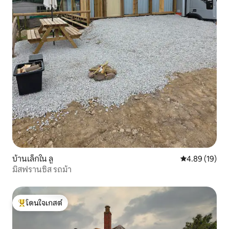
บ้านเล็กใน ลู
คะแนนเฉลี่ย 4.
4.89 (19)
มิสฟรานซิส รถม้า
โดนใจเกสต์
โดนใจเกสต์ที่สุด