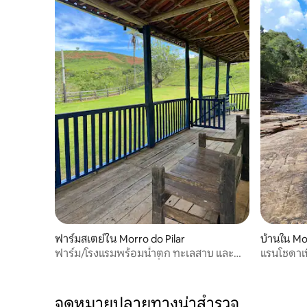
ฟาร์มสเตย์ใน Morro do Pilar
บ้านใน Mo
ฟาร์ม/โรงแรมพร้อมน้ำตก ทะเลสาบ และ
แรนโชดาเท
ความสงบสุขอย่างเต็มที่
จุดหมายปลายทางน่าสำรวจ