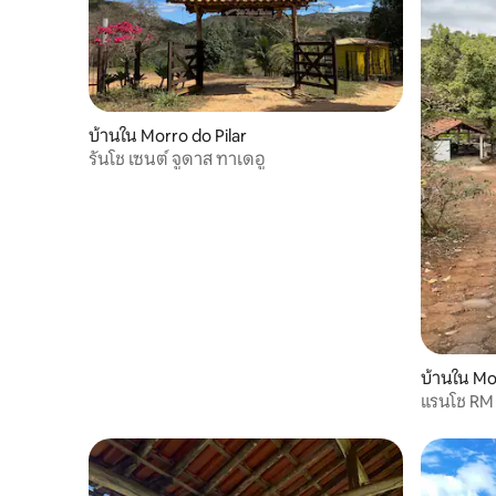
บ้านใน Morro do Pilar
รันโช เซนต์ จูดาส ทาเดอู
บ้านใน Mo
แรนโช RM 