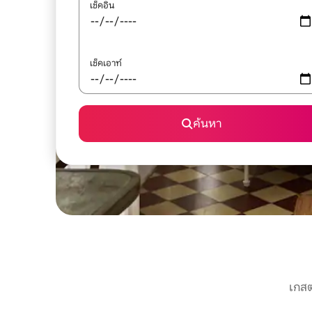
เช็คอิน
เช็คเอาท์
ค้นหา
เกสต