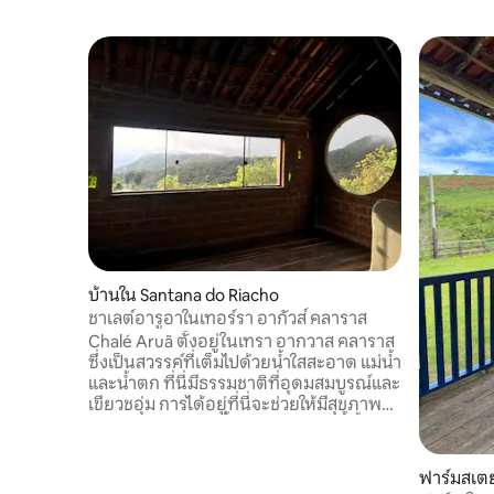
บ้านใน Santana do Riacho
ชาเลต์อารูอาในเทอร์รา อากัวส์ คลาราส
Chalé Aruã ตั้งอยู่ในเทรา อากวาส คลาราส
ซึ่งเป็นสวรรค์ที่เต็มไปด้วยน้ำใสสะอาด แม่น้ำ
และน้ำตก ที่นี่มีธรรมชาติที่อุดมสมบูรณ์และ
เขียวชอุ่ม การได้อยู่ที่นี่จะช่วยให้มีสุขภาพดี
ความสงบ และการฟื้นฟู ชาเลต์แห่งนี้ตั้งอยู่
ในทำเลที่ดีมากในหุบเขาของเรา มองเห็น
ภูเขา สามารถชมพระอาทิตย์ขึ้นได้ และใน
ฟาร์มสเตย
เวลากลางคืนสามารถมองเห็นดวงจันทร์