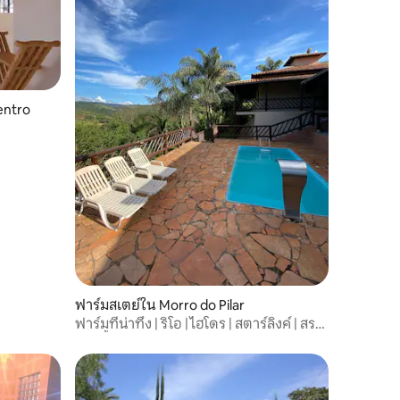
entro
ฟาร์มสเตย์ใน Morro do Pilar
ฟาร์มที่น่าทึ่ง | ริโอ | ไฮโดร | สตาร์ลิงค์ | สระ
ว่ายน้ำ