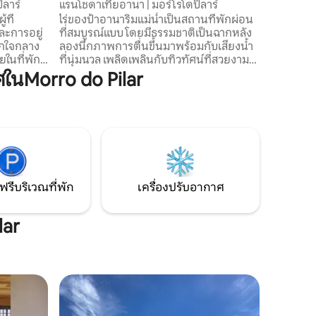
ีลาร์
แรนโชดาเทียอานา | มอร์โรโดปิลาร์
แรนโช RM 
ที่
ไร่ของป้าอานาริมแม่น้ำเป็นสถานที่พักผ่อน
แรนโช RM – ปิลาร์
ะการอยู่
ที่สมบูรณ์แบบ โดยมีธรรมชาติเป็นฉากหลัง
จากตัวเมื
จากใจกลาง
ลองนึกภาพการตื่นขึ้นมาพร้อมกับเสียงน้ำ
ต้องการพั
ยในที่พัก
ที่นุ่มนวล เพลิดเพลินกับทิวทัศน์ที่สวยงาม
รองรับได้สูงสุด
รตกปลา
และช่วงเวลาแห่งความสงบและเงียบ ไร่เป็น
ใหญ่ 4 ห้อง 
นMorro do Pilar
พักผ่อน
แบบชนบท มีระเบียงกว้างขวางให้เพลิดเพลิน
เต็มรูปแบบ • ห้องนั่งเล่นกว้างขวาง
ยง 2
กับวิว สวนที่ได้รับการดูแลอย่างดี และพื้นที่
ครัวที่มีอุปกรณ์
ีวี ตู้เย็น
พักผ่อนพร้อมบาร์บีคิวที่ช่วยให้คุณ
พร้อมเตาบ
งมีประตู
เพลิดเพลินกับแม่น้ำได้ด้วย การตกแต่งผสม
แจ้งขนาด
ความสนุก
ผสานองค์ประกอบของธรรมชาติเข้ากับการ
เหมาะสำห
่ต้องการ
ตกแต่งที่อบอุ่น สร้างบรรยากาศที่อบอุ่น
ครอบครัว 
และน่าอยู่
ฟรีบริเวณที่พัก
เครื่องปรับอากาศ
lar