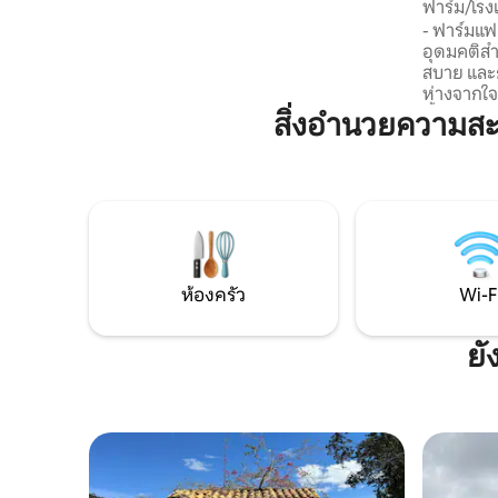
ฟาร์ม/โร
ดวงดาว และแสงสว่างยามค่ำคืนได้จากบน
ความสงบสุ
- ฟาร์มแฟ
เตียง นอกจากจะเป็นสถานที่ที่สมบูรณ์แบบ
อุดมคติสำ
สำหรับการพักผ่อนแล้ว ที่นี่ยังเป็นสถาน
สบาย และกา
ที่พักผ่อนเพื่อการเยียวยาและการรู้จัก
ห่างจากใจ
ตนเองอีกด้วย
น้ำตกภายใ
สิ่งอำนวยความส
สำหรับการ
สำหรับการ
นอน 7 เตีย
เผาไม้ ทีวี
นอกจากนี้
เวลาแห่ง
และกลุ่มท
ห้องครัว
Wi-F
ยั