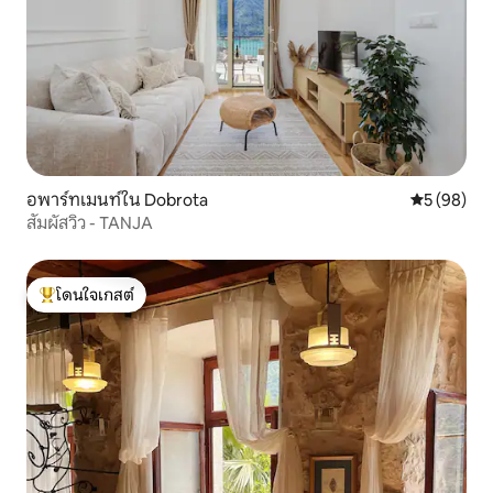
อพาร์ทเมนท์ใน Dobrota
คะแนนเฉลี่ย
5 (98)
สัมผัสวิว - TANJA
โดนใจเกสต์
โดนใจเกสต์ที่สุด