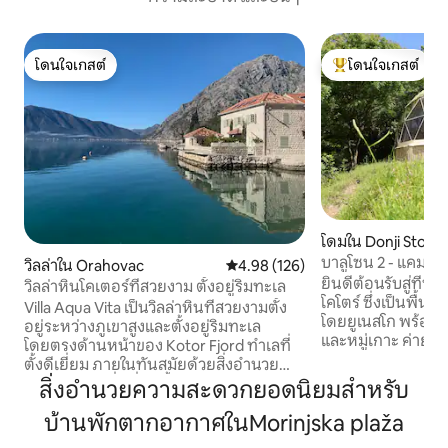
โดนใจเกสต์
โดนใจเกสต์
โดนใจเกสต์
โดนใจเกสต์ที่สุด
โดมใน Donji Stoliv
บาลูโซน 2 - แคมป์ปิ
วิลล่าใน Orahovac
คะแนนเฉลี่ย 4.98 จาก 5, 126 รีวิว
4.98 (126)
ยินดีต้อนรับสู่ที่พ
วิลล่าหินโคเตอร์ที่สวยงาม ตั้งอยู่ริมทะเล
โคโตร์ ซึ่งเป็นพื้นที
Villa Aqua Vita เป็นวิลล่าหินที่สวยงามตั้ง
โดยยูเนสโก พร้อมว
อยู่ระหว่างภูเขาสูงและตั้งอยู่ริมทะเล
และหมู่เกาะ ค่ายพักต
โดยตรงด้านหน้าของ Kotor Fjord ทำเลที่
เงียบสงบ มอบความ
ตั้งดีเยี่ยม ภายในทันสมัยด้วยสิ่งอำนวย
บริสุทธิ์ และบรรย
ความสะดวกที่ดีที่สุดทั้งสำหรับการเข้าพัก
สิ่งอำนวยความสะดวกยอดนิยมสำหรับ
เพลิดเพลินกับเสน่
ระยะสั้นและการทำงานทางไกล เครื่อง
ต้องสละความสะด
บ้านพักตากอากาศในMorinjska plaža
ทำความร้อน/เครื่องปรับอากาศ มีห้องสวีท
ของโกตอร์ และสร้
2 ห้องแต่ละห้องมีเตียงและห้องน้ำอยู่ชั้น