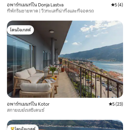
อพาร์ทเมนท์ใน Donja Lastva
คะแนนเฉลี่
5 (4)
ที่พักริมชายหาด | วิวทะเลที่น่าทึ่งและที่จอดรถ
โดนใจเกสต์
โดนใจเกสต์
อพาร์ทเมนท์ใน Kotor
คะแนนเฉลี่ย
5 (23)
สกายเบย์เรสซิเดนซ์
โดนใจเกสต์