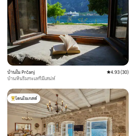
บ้านใน Prčanj
คะแนนเฉลี่ย 4.
4.93 (30)
บ้านหินริมทะเลที่มีเสน่ห์
โดนใจเกสต์
โดนใจเกสต์ที่สุด