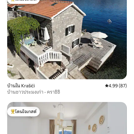
โดนใจเกสต์ที่สุด
บ้านใน Krašići
คะแนนเฉลี่ย 4.
4.99 (87)
บ้านชาวประมงเก่า - คราชิชิ
โดนใจเกสต์
โดนใจเกสต์ที่สุด