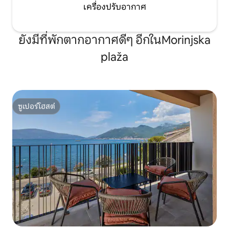
เครื่องปรับอากาศ
ยังมีที่พักตากอากาศดีๆ อีกในMorinjska
plaža
ซูเปอร์โฮสต์
ซูเปอร์โฮสต์