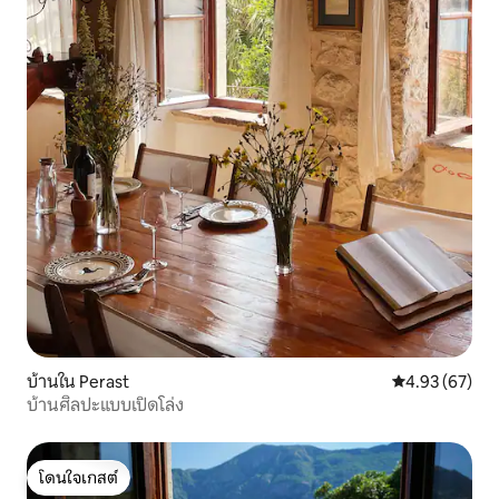
บ้านใน Perast
คะแนนเฉลี่ย 4.
4.93 (67)
บ้านศิลปะแบบเปิดโล่ง
โดนใจเกสต์
โดนใจเกสต์