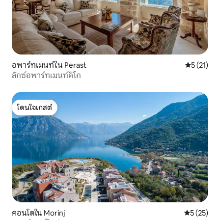
อพาร์ทเมนท์ใน Perast
คะแนนเฉลี่ย
5 (21)
ลักซ์อพาร์ทเมนท์คิโก
โดนใจเกสต์
โดนใจเกสต์
คอนโดใน Morinj
คะแนนเฉลี่ย
5 (25)