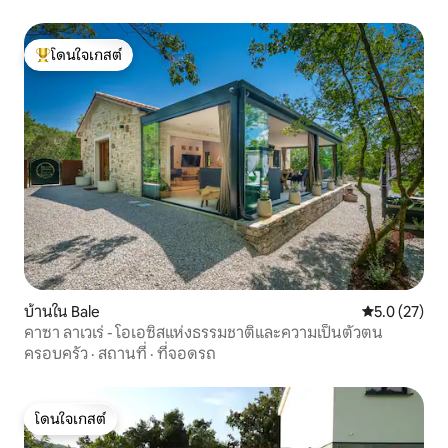
โดนใจเกสต์
โดนใจเกสต์ที่สุด
บ้านใน Bale
คะแนนเฉลี่ย 5
5.0 (27)
คาซา ลาเวเร่ - โอเอซิสแห่งธรรมชาติและความเป็นตัวตน
ครอบครัว
·
สถานที่
·
ที่จอดรถ
โดนใจเกสต์
โดนใจเกสต์