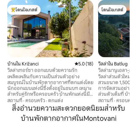
โดนใจเกสต์
โดนใจเกสต์
โดนใจเกสต์ที่สุด
โดนใจเกสต์
บ้านใน Križanci
คะแนนเฉลี่ย 5.0 จาก 5, 18 รีวิว
5.0 (18)
วิลล่าใน Batlug
วิลล่าเทอร์ซา ออกแบบด้วยความรัก
วิลล่ามานูเอลา-สระว
ร้อน-สวนล้อมรั้ว 1
เพลิดเพลินกับความเป็นส่วนตัวอย่าง
วิลล่าส่วนตัวใหม่ท
สมบูรณ์ในบ้านพักตากอากาศที่ตกแต่งโดย
สวนขนาด 1,500 ตร.ม
นักออกแบบแห่งนี้ซึ่งตั้งอยู่ในชนบท เหมาะ
การจัดสวนอย่างสว
สำหรับคู่รักหรือครอบครัว บ้านพักแห่งนี้มี
ส่วนตัวเต็มที่ บ้านทั้งหลังเป็นของคุณ
ขนาด 109 ตร.ม. บนแปลงที่ดินขนาด 750
เพลิดเพลินกับความ
สถานที่
·
ครอบครัว
·
ตกแต่ง
สถานที่
·
ครอบครัว
ตร.ม. บ้านมี 2 ห้องนอนที่สะดวกสบาย
และความเงียบสงบ ล
สิ่งอำนวยความสะดวกยอดนิยมสำหรับ
พร้อมห้องน้ำ 1 ห้อง ห้องนั่งเล่น 1 ห้อง ห้อง
ป่าไม้ มองเห็นภูเขา สระว่ายน้ำขนาดใหญ่
บ้านพักตากอากาศในMontovani
ครัวที่มีอุปกรณ์ครบครัน และพื้นที่กลางแจ้ง
(ไม่มีระบบทำความร
ที่สวยงามพร้อมเตาปิ้งย่างแบบแก๊สและอ่าง
จาคุซซี่กลางแจ้ง
น้ำร้อนที่มีระบบทำความร้อน บ้านพักแห่งนี้
สำหรับ 3 คน ห้องน
อยู่ห่างจากสิ่งอำนวยความสะดวกทั้งหมด 2
เครื่องทำความร้อ