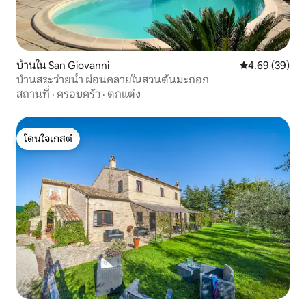
บ้านใน San Giovanni
คะแนนเฉลี่ย 4.
4.69 (39)
บ้านสระว่ายน้ำ ผ่อนคลายในสวนต้นมะกอก
สถานที่
·
ครอบครัว
·
ตกแต่ง
โดนใจเกสต์
โดนใจเกสต์