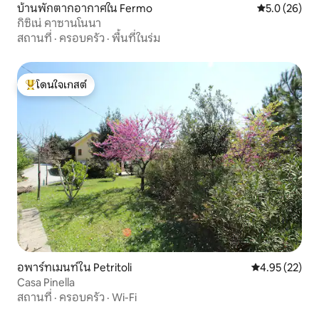
บ้านพักตากอากาศใน Fermo
คะแนนเฉลี่ย 5
5.0 (26)
กิซิเน่ คาซานโนนา
สถานที่
·
ครอบครัว
·
พื้นที่ในร่ม
โดนใจเกสต์
โดนใจเกสต์ที่สุด
อพาร์ทเมนท์ใน Petritoli
คะแนนเฉลี่ย 4.
4.95 (22)
Casa Pinella
สถานที่
·
ครอบครัว
·
Wi-Fi