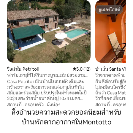
ซูเปอร์โฮสต์
ซูเปอร์โฮสต์
วิลล่าใน Petritoli
คะแนนเฉลี่ย 5.0 จาก 5, 12 รีวิว
5.0 (12)
บ้านใน Santa Vitto
nano
ฟาร์มเฮาส์ที่ได้รับการบูรณะใหม่สวยงาม
วิวจากดาดฟ้าของ 
พร้อมวิวที่งดงาม
Casa Petritoli เป็นบ้านไร่แบบดั้งเดิมและ
ยินดีต้อนรับสู่อิตาลีที่แท้จริง ท
กว้างขวางพร้อมการตกแต่งภายในที่ทัน
ไม่เหมือนใครซึ่งไ
สมัยและร่วมสมัย ปรับปรุงใหม่ทั้งหมดในปี
ถิ่นว่า Casa Matita
2024 สระว่ายน้ำขนาดใหญ่ 10x4 เมตร
วิวที่ยอดเยี่ยมรอค
เครื่องปรับอากาศระเบียงที่มีหลังคาคลุม
(ระเบียงมีหลังคา) ผ่อนคลายอ่านหนังสือ
สถานที่
·
ครอบครัว
·
ผังห้อง
สถานที่
·
ครอบครัว
เต็มรูปแบบพร้อมบาร์บีคิวกลางแจ้งและเตา
ดื่ม prosecco หร
สิ่งอำนวยความสะดวกยอดนิยมสำหรับ
อบพิซซ่าหินเหมาะสำหรับครอบครัว สถาน
ขณะที่ชมพระอาทิตย์
บ้านพักตากอากาศในMontotto
ที่ยอดเยี่ยมสำหรับการพักผ่อนผ่อนคลาย
ในหมู่บ้านซานตาวิ
และเพลิดเพลินกับวิวที่น่าตื่นตาตื่นใจที่มอง
เงียบสงบ ที่ด้านบนของหมู่บ้านบนเนินเขา
เห็นหุบเขาและภูเขา การรับประทานอาหาร
บ้านหลังนี้มีวิวพ