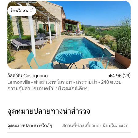
โดนใจเกสต์
โดนใจเกสต์
วิลล่าใน Castignano
คะแนนเฉลี่ย 4.
4.96 (23)
Lemonvilla - ตำแหน่งพาโนรามา - สระว่ายน้ำ - 240 ตร.ม.
ความคุ้มค่า
·
ครอบครัว
·
บริเวณใกล้เคียง
จุดหมายปลายทางน่าสำรวจ
จุดหมายปลายทางใกล้ๆ
สถานที่ท่องเที่ยวยอดนิยมในละแวก