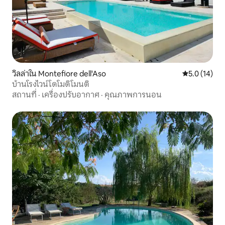
วิลล่าใน Montefiore dell'Aso
คะแนนเฉลี่ย 5
5.0 (14)
บ้านโรงไวน์โดโมดิโมนติ
สถานที่
·
เครื่องปรับอากาศ
·
คุณภาพการนอน