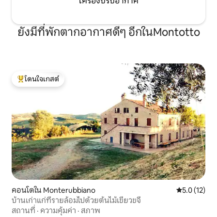
เครื่องปรับอากาศ
ยังมีที่พักตากอากาศดีๆ อีกในMontotto
โดนใจเกสต์
โดนใจเกสต์ที่สุด
คอนโดใน Monterubbiano
คะแนนเฉลี่ย 5
5.0 (12)
บ้านเก่าแก่ที่รายล้อมไปด้วยต้นไม้เขียวขจี
สถานที่
·
ความคุ้มค่า
·
สภาพ