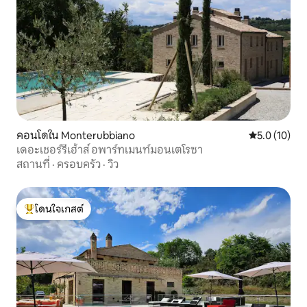
คอนโดใน Monterubbiano
คะแนนเฉลี่ย 5
5.0 (10)
เดอะเชอร์รี่เฮ้าส์ อพาร์ทเมนท์มอนเตโรซา
สถานที่
·
ครอบครัว
·
วิว
โดนใจเกสต์
โดนใจเกสต์ที่สุด