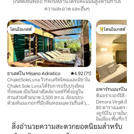
เกสต์เห็นพ้อง: ที่พักเหล่านี้ได้รับคะแนนสูงด้านทำเล
ความสะอาด และอื่นๆ
โดนใจเกสต์
โดนใจเกสต์
โดนใจเกสต์
โดนใจเกสต์ที่สุด
ชาเลต์ใน Misano Adriatico
คะแนนเฉลี่ย 4.92 จาก 5, 71 รีวิว
4.92 (71)
ChaletSoleLuna วิวทะเลริคโคเนและมิซาโน
Chalet Sole Luna ได้รับการปรับปรุงใหม่
อพาร์ทเมนท์ใน อูร์
ทั้งหมด เป็นวิลล่าสไตล์ชาเลต์ที่ตั้งอยู่ใน
ดิมอร่าเวอร์จิลี - อู
สวนส่วนตัวขนาด 2,500 ตร.ม. ล้อมรอบ
Dimora Virgili เป
ด้วยต้นมะกอกที่มีกลิ่นหอมและร่มรื่นด้วย
80 ตารางเมตร ตั้งอ
ต้นสน บนเนินเขาที่มีทัศนียภาพงดงามซึ่ง
งอูร์บิโน ภายในหนึ่
ธรรมชาติและความเงียบสงบเป็นสิ่งสำคัญ
ในเมือง พื้นที่กว้า
ที่สุด ความเป็นส่วนตัวเต็มรูปแบบ
ความสะดวกครบครั
สิ่งอำนวยความสะดวกยอดนิยมสำหรับ
พระอาทิตย์ตกที่น่าทึ่ง และท้องฟ้าที่เต็มไป
เข้าพักที่สะดวกสบ
ด้วยดวงดาวจะทำให้การพักผ่อนของคุณ