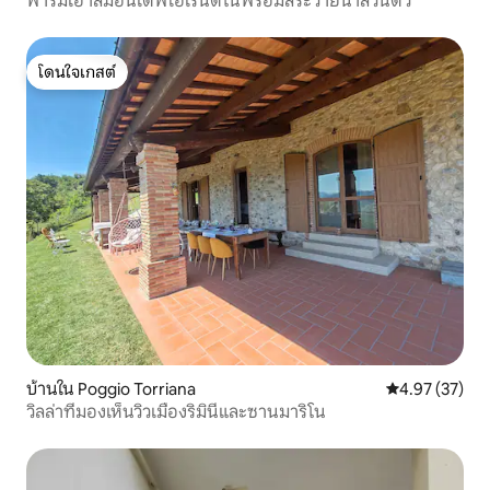
ฟาร์มเฮ้าส์มอนเตฟิโอเรนติโนพร้อมสระว่ายน้ำส่วนตัว
โดนใจเกสต์
โดนใจเกสต์
บ้านใน Poggio Torriana
คะแนนเฉลี่ย 4.
4.97 (37)
วิลล่าที่มองเห็นวิวเมืองริมินีและซานมาริโน