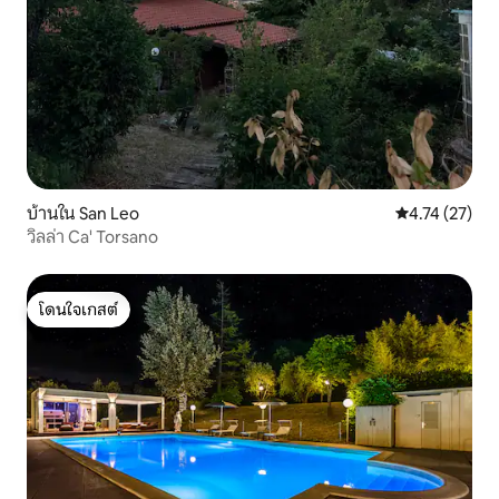
บ้านใน San Leo
คะแนนเฉลี่ย 4.
4.74 (27)
วิลล่า Ca' Torsano
โดนใจเกสต์
โดนใจเกสต์