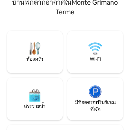
บ้านพักตากอากาศในMonte Grimano
แห่งนี้ตั้งอยู่ในบริ
เต็มไปด้วยความสุขอย่างแท้จริง เหมาะ
คุณค่าอย่างมาก โดย
สำหรับครอบครัวและกลุ่มเพื่อน ที่พักสุด
Terme
รับการดูแลอย่างดีแ
เอ็กซ์คลูซีฟที่อยู่ห่างจากมิซาโนเวิลด์เซ
บรรยากาศที่เงียบ
อร์กิตเพียงไม่กี่กิโลเมตร มีทั้งความสงบและ
สำหรับผู้ที่ต้องการใ
ทิวทัศน์สวยงาม ชาเลต์นี้เป็นมิตรกับสัตว์
สงบ อาศัยอยู่ในปร
เลี้ยง
สละความสะดวกส
ห้องครัว
Wi-Fi
มีที่จอดรถฟรีบริเวณ
สระว่ายน้ำ
ที่พัก