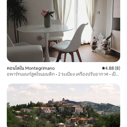
คอนโดใน Montegrimano
คะแนนเฉลี่ย 4
4.88 (8)
อพาร์ทเมนท์สุดโรแมนติก • 2 ระเบียง เครื่องปรับอากาศ • เป็น
มิตรกับสัตว์เลี้ยง