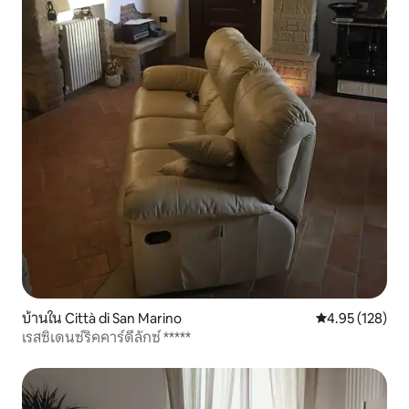
บ้านใน Città di San Marino
คะแนนเฉลี่ย 4.9
4.95 (128)
เรสซิเดนซ์ริคคาร์ดีลักซ์ *****