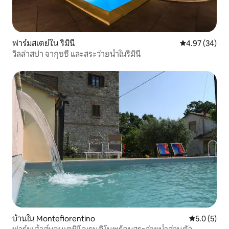
ฟาร์มสเตย์ใน ริมินี
คะแนนเฉลี่ย 4.
4.97 (34)
วิลล่าสปา จากุซซี่ และสระว่ายน้ำในริมินี
บ้านใน Montefiorentino
คะแนนเฉลี่ย 
5.0 (5)