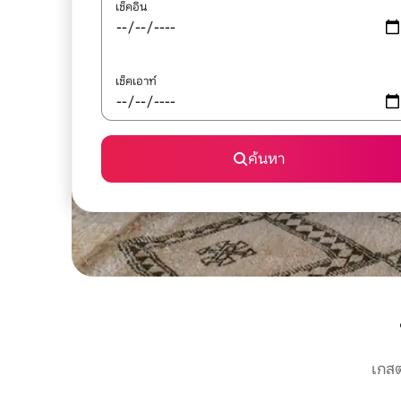
เช็คอิน
เช็คเอาท์
ค้นหา
เกสต