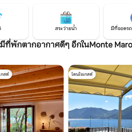
 ระเบียงวิวพาโนรามา 📶 Wi-Fi ที่
ประวัติศาสตร์และศิลปะเช่น Tea
e Sociale, Pinacoteca, Museo S
ันนีมูน และวันหยุดสุดสัปดาห์
Giulia, Duomo
พ: หมู่บ้านแท้ๆ สปาที่เป็นของคุณ
ามเป็นส่วนตัว
i
สระว่ายน้ำ
มีที่จอดรถ
งมีที่พักตากอากาศดีๆ อีกในMonte Mar
เกสต์
โดนใจเกสต์
์ที่สุด
โดนใจเกสต์
93 รีวิว