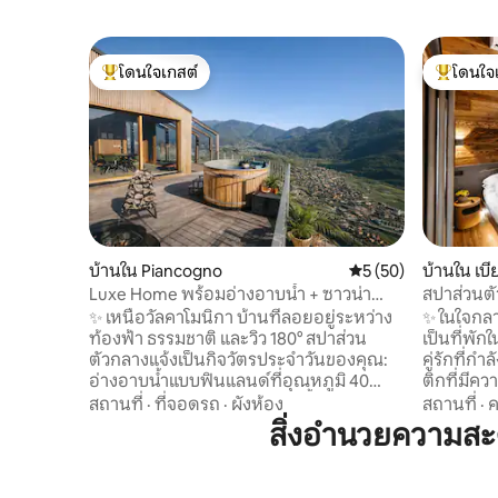
โดนใจเกสต์
โดนใจ
โดนใจเกสต์ที่สุด
โดนใจเกสต
บ้านใน Piancogno
คะแนนเฉลี่ย 5 จาก 5, 
5 (50)
บ้านใน เบ
Luxe Home พร้อมอ่างอาบน้ำ + ซาวน่า
สปาส่วนตัว
ลอยฟ้าในภูเขา
แอลป์ Lu
✨ เหนือวัลคาโมนิกา บ้านที่ลอยอยู่ระหว่าง
✨ ในใจกลา
ท้องฟ้า ธรรมชาติ และวิว 180° สปาส่วน
เป็นที่พัก
ตัวกลางแจ้งเป็นกิจวัตรประจำวันของคุณ:
คู่รักที่
อ่างอาบน้ำแบบฟินแลนด์ที่อุณหภูมิ 40
ติกที่มีคว
องศา เซาน่าถ่านไม้ และฝักบัวน้ำอุ่นภายใต้
และการออ
สถานที่
·
ที่จอดรถ
·
ผังห้อง
สถานที่
·
ค
ดวงดาว 🛏️ ห้องสวีทคิงไซส์ + พื้นลอย
ชั่วโมง พร
สิ่งอำนวยความส
สำหรับเตียงคู่ 🛋️ ห้องนั่งเล่นกระจกที่มอง
วิวเทือกเขาแอลป์ 🛏️ ห้อง
เห็นวิวหุบเขา 🍳 ห้องครัวระดับพรีเมียม 📶
ห้องน้ำส่ว
Wi-Fi ที่รวดเร็ว 🚗 ที่จอดรถส่วนตัว + จุด
เบดแบบเม