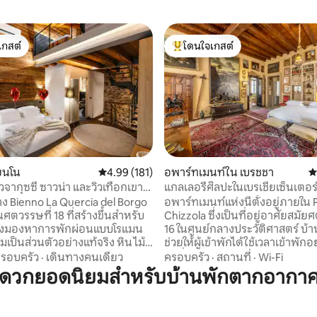
เกสต์
โดนใจเกสต์
์ที่สุด
โดนใจเกสต์ที่สุด
50 รีวิว
ียนโน
คะแนนเฉลี่ย 4.99 จาก 5, 181 รีวิว
4.99 (181)
อพาร์ทเมนท์ใน เบรชชา
ค
จากุซซี่ ซาวน่า และวิวเทือกเขา
แกลเลอรีศิลปะในเบรเชียเซ็นเตอร์
xury Home
Dogeshouse
ง Bienno La Quercia del Borgo
อพาร์ทเมนท์แห่งนี้ตั้งอยู่ภายใน 
ในศตวรรษที่ 18 ที่สร้างขึ้นสำหรับ
Chizzola ซึ่งเป็นที่อยู่อาศัยสมัย
กำลังมองหาการพักผ่อนแบบโรแมน
16 ในศูนย์กลางประวัติศาสตร์ บ้าน
ามเป็นส่วนตัวอย่างแท้จริง หิน ไม้
ช่วยให้ผู้เข้าพักได้ใช้เวลาเข้าพัก
กแบบมาพร้อมกับสปาส่วนตัว 24
สุขดื่มด่ำกับบรรยากาศแห่งช่วงเว
รอบครัว
·
เดินทางคนเดียว
ครอบครัว
·
สถานที่
·
Wi-Fi
้อมจากุซซี่ ซาวน่าฟินแลนด์ และ
ไป พื้นที่ที่เป็นตัวแทนให้ความเป็
ะดวกยอดนิยมสำหรับบ้านพักตากอากา
สวีทคิงซ์ไซส์พร้อม
เปลี่ยนบ้านให้เป็น "เลานจ์ธุรกิจ" 
นตัว 📺 สมาร์ททีวี 75” 🛋️ โซฟา
การประชุมในสถานที่และวิดีโอคอ
มโมรี 🍷 อาหารทำเองและห้อง
แห่งนี้ตั้งอยู่ไม่กี่ก้าวจากสถานท