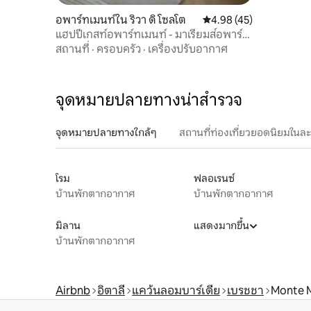
อพาร์ทเมนท์ใน ริวา ดิ โซลโต
คะแนนเฉลี่ย 4.98 จาก 5, 
4.98 (45)
แฮปปี้เกสท์อพาร์ทเมนท์ - มาเรียมส์อพาร์ท
เมนท์
สถานที่
·
ครอบครัว
·
เครื่องปรับอากาศ
จุดหมายปลายทางน่าสำรวจ
จุดหมายปลายทางใกล้ๆ
สถานที่ท่องเที่ยวยอดนิยมในล
โรม
ฟลอเรนซ์
บ้านพักตากอากาศ
บ้านพักตากอากาศ
มิลาน
แสดงมากขึ้น
บ้านพักตากอากาศ
Airbnb
อิตาลี
แคว้นลอมบาร์เดีย
เบรชชา
Monte 