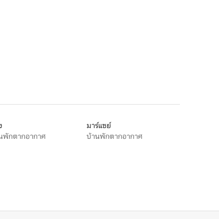
ง
มาร์แซย์
านพักตากอากาศ
บ้านพักตากอากาศ