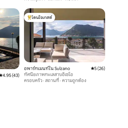
โดนใจเกสต์
โดนใจเกสต์ที่สุด
อพาร์ทเมนท์ใน Sulzano
คะแนนเฉลี่ย 5 จาก 5,
5 (26)
ทัศนียภาพทะเลสาบอิเซโอ
คะแนนเฉลี่ย 4.95 จาก 5, 43 รีวิว
4.95 (43)
ครอบครัว
·
สถานที่
·
ความถูกต้อง