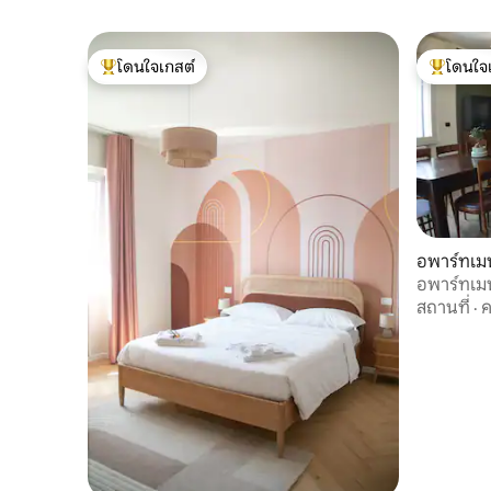
โดนใจเกสต์
โดนใจ
โดนใจเกสต์ที่สุด
โดนใจเกสต
อพาร์ทเม
อพาร์ทเมน
ห่างจากท
สถานที่
·
ค