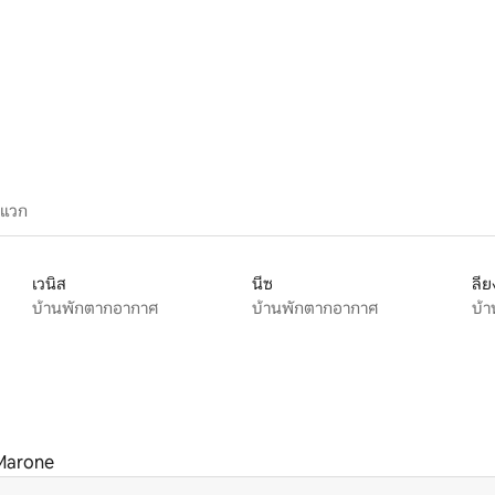
45 รีวิว
ะแวก
เวนิส
นีซ
ลีย
บ้านพักตากอากาศ
บ้านพักตากอากาศ
บ้
Marone