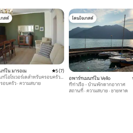
เกสต์
โดนใจเกสต์
์ที่สุด
โดนใจเกสต์
นท์ใน มารอเน
คะแนนเฉลี่ย 5 จาก 5, 7 รีวิว
5 (7)
ท์โอโรเวอร์เดสำหรับครอบครัว
อพาร์ทเมนท์ใน Vello
ะเลสาบ 50 เมตร
รอบครัว
·
ความสบาย
ที่ท่าเรือ - บ้านพักตากอากาศ
สถานที่
·
ความสบาย
·
ชายหาด