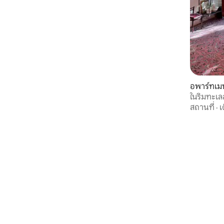
อพาร์ทเม
ในริมทะเล
สถานที่
·
เ