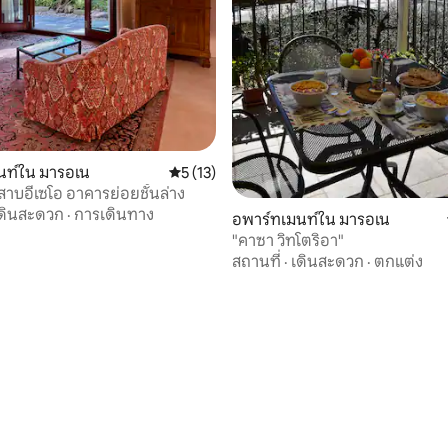
นท์ใน มารอเน
คะแนนเฉลี่ย 5 จาก 5, 13 รีวิว
5 (13)
สาบอีเซโอ อาคารย่อยชั้นล่าง
ดินสะดวก
·
การเดินทาง
อพาร์ทเมนท์ใน มารอเน
"คาซา วิทโตริอา"
สถานที่
·
เดินสะดวก
·
ตกแต่ง