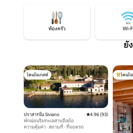
ชาร์จ EV 🌿 ความเป็นส่วนตัว ความเงียบสงบ
เก็บไวน์ 
และสุขภาพ: การพักผ่อนแบบโรแมนติกที่จะ
รวดเร็ว ❤️ เหมาะสำหรับวันครบรอบ การขอ
ได้สัมผัสอย่างช้า ๆ ท่ามกลางแสงไฟ ไม้ และ
แต่งงาน ฮ
ความเงียบสงบของเทือกเขาแอลป์ โดยมี
เพื่อสุขภา
หุบเขาอยู่ตรงหน้าและเวลาที่ช้าลงเพื่อคุณ
เอง และคว
ห้องครัว
Wi-F
ยั
โดนใจเกสต์
โดนใจ
โดนใจเกสต์
โดนใจเกสต
ปราสาทใน Siviano
คะแนนเฉลี่ย 4.96 จาก 5, 
4.96 (93)
พักผ่อนริมทะเลสาบอีเซโอ
ความคุ้มค่า
·
สถานที่
·
ที่จอดรถ