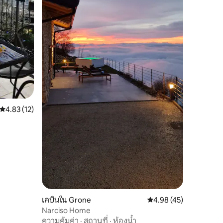
คะแนนเฉลี่ย 4.83 จาก 5, 12 รีวิว
4.83 (12)
เคบินใน Grone
คะแนนเฉลี่ย 4.98 จาก 5,
4.98 (45)
Narciso Home
ความคุ้มค่า
·
สถานที่
·
ห้องน้ำ