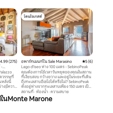
บ้านพักต
โดนใจเกสต์
โดนใจ
ola
บ้านของฉ
โดนใจเกสต์
โดนใจเกส
ทะเลสาบ 
ในวิลล่าร
โอ ใกล้เ
เมนท์สว่า
ชั้นล่าง 
เครื่องล้า
ครอบครัว
Wi-Fi 2 ห
อากาศ เค
สำหรับใช
ะแนนเฉลี่ย 4.99 จาก 5, 275 รีวิว
4.99 (275)
อพาร์ทเมนท์ใน Sale Marasino
คะแนนเฉลี่ย 5 จาก 5
5 (6)
คันสำหรับผ
 -
Lago d'Iseo ห่าง 100 เมตร - SebinoPeak
อุปกรณ์ส
Palazzo
คุณต้องการใช้เวลาวันหยุดของคุณในสถาน
แบบชำระเ
ศตวรรษที่
ที่เงียบสงบ กว้างขวาง และอยู่ในระยะที่เดิน
ริมทะเลส
หลังนี้
ถึงทะเลสาบอีเซโอได้หรือไม่? SebinoPeak
อย่างมีความ
ตั้งอยู่ห่างจากทะเลสาบเพียง 150 เมตร เป็น
ลาที่ผ่าน
อพาร์ทเมนท์ที่เหมาะสำหรับการพักผ่อน
สถานที่
·
ห้องน้ำ
·
ความสบาย
นไปได้ในการ
ชมวิว และสัมผัส Sale Marasino ด้วยความ
ศในMonte Marone
ทั้งสำหรับ
สะดวกสบายสูงสุด ด้วยห้องพักที่กว้างขวาง
ล บ้านพัก
ห้องครัวที่มีอุปกรณ์ครบครัน และห้องพักที่
ี่น่าสนใจทาง
มีวิวทะเลสาบ จึงเหมาะอย่างยิ่งสำหรับ