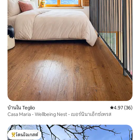
บ้านใน Teglio
คะแนนเฉลี่ย 4.
4.97 (36)
Casa Maria - Wellbeing Nest - เบอร์นินาเอ็กซ์เพรส
โดนใจเกสต์
โดนใจเกสต์ที่สุด