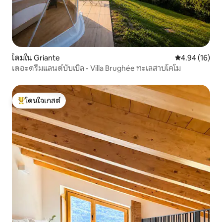
โดมใน Griante
คะแนนเฉลี่ย 4.
4.94 (16)
เดอะดรีมแลนด์บับเบิล - Villa Brughée ทะเลสาบโคโม
โดนใจเกสต์
โดนใจเกสต์ที่สุด