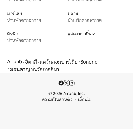
บ้านพักตากอากาศ
บ้านพักตากอากาศ
มาร์แซย์
มิลาน
บ้านพักตากอากาศ
บ้านพักตากอากาศ
มิวนิก
แสดงมากขึ้น
บ้านพักตากอากาศ
Airbnb
อิตาลี
แคว้นลอมบาร์เดีย
Sondrio
มอนตาญาในวัลเทลลินา
© 2026 Airbnb, Inc.
ความเป็นส่วนตัว
เงื่อนไข