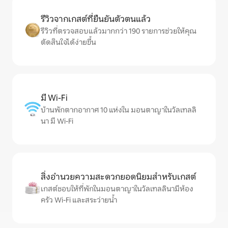
รีวิวจากเกสต์ที่ยืนยันตัวตนแล้ว
รีวิวที่ตรวจสอบแล้วมากกว่า 190 รายการช่วยให้คุณ
ตัดสินใจได้ง่ายขึ้น
มี Wi-Fi
บ้านพักตากอากาศ 10 แห่งใน มอนตาญาในวัลเทลลิ
นา มี Wi-Fi
สิ่งอำนวยความสะดวกยอดนิยมสำหรับเกสต์
เกสต์ชอบให้ที่พักในมอนตาญาในวัลเทลลินามีห้อง
ครัว Wi-Fi และสระว่ายน้ำ