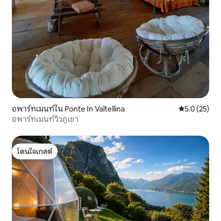
อพาร์ทเมนท์ใน Ponte In Valtellina
คะแนนเฉลี่ย 5
5.0 (25)
อพาร์ทเมนท์วิวภูเขา
โดนใจเกสต์
โดนใจเกสต์