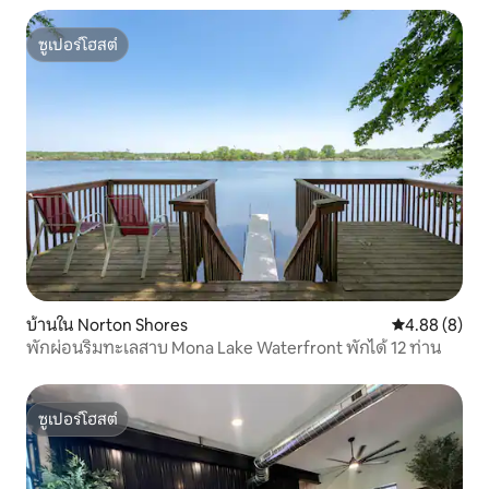
ซูเปอร์โฮสต์
ซูเปอร์โฮสต์
บ้านใน Norton Shores
คะแนนเฉลี่ย 4
4.88 (8)
พักผ่อนริมทะเลสาบ Mona Lake Waterfront พักได้ 12 ท่าน
ซูเปอร์โฮสต์
ซูเปอร์โฮสต์