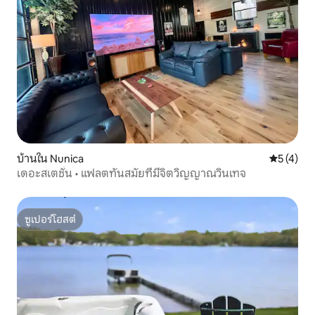
บ้านใน Nunica
คะแนนเฉลี่
5 (4)
เดอะสเตชั่น • แฟลตทันสมัยที่มีจิตวิญญาณวินเทจ
ซูเปอร์โฮสต์
ซูเปอร์โฮสต์