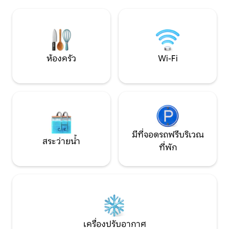
ฟาเรนไฮต์ (เปิดตั้งแต่เดือนเมษายนถึง
ที่พักผ่อนที่เหมาะ
เดือนตุลาคม - เปิดแล้วตอนนี้! 🥳) * อ่างน้ำ
เที่ยวที่เต็มไปด้ว
ร้อนสำหรับ 7 คน 👙🩳 *ห้องซาวน่าภายใน
ชายฝั่งทะเลสาบมิ
อาคารสั่งทำพร้อมเครื่องทำความร้อนซาว
เหมาะสำหรับการร
น่า Harvia 😅 * ท่าเรือส่วนตัวที่บ้านและทาง
แจ้งหรือการสังสรรค
ลาดเรือสาธารณะห่างออกไป 6 นาที
ห้องครัว
Wi-Fi
มีที่จอดรถฟรีบริเวณ
สระว่ายน้ำ
ที่พัก
เครื่องปรับอากาศ