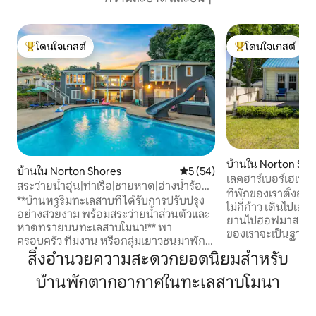
โดนใจเกสต์
โดนใจเกสต์
โดนใจเกสต์ที่สุด
โดนใจเกสต์ที่สุด
บ้านใน Norton Sho
บ้านใน Norton Shores
คะแนนเฉลี่ย 5 จาก 5, 54 รีวิว
5 (54)
เลคฮาร์เบอร์เฮเวน
สระว่ายน้ำอุ่น|ท่าเรือ|ชายหาด|อ่างน้ำร้อน|
ที่พักของเราตั้งอย
อาร์เคด|กองก่อไฟ
**บ้านหรูริมทะเลสาบที่ได้รับการปรับปรุง
ไม่กี่ก้าว เดินไปเลคฮ
อย่างสวยงาม พร้อมสระว่ายน้ำส่วนตัวและ
ยานไปฮอฟมาสเตอร์
หาดทรายบนทะเลสาบโมนา!** พา
ของเราจะเป็นฐานท
ครอบครัว ทีมงาน หรือกลุ่มเยาวชนมาพัก
การรวมตัว หรือกา
ผ่อนในช่วงฤดูร้อนหรือฤดูใบไม้ร่วง!! *ห้อง
สิ่งอำนวยความสะดวกยอดนิยมสำหรับ
ในมิชิแกนตะวันตก ท
พักตามธีมพร้อมเตียงสำหรับ 19 คน 😴
นอน 2 ห้องน้ำ ห้อง
บ้านพักตากอากาศในทะเลสาบโมนา
*Mona Lakefront พร้อมทางเดินไปยัง
นั่งเล่นที่สะดวกสบา
ทะเลสาบมิชิแกน 🌞🧜🏽‍♀️ *สระว่ายน้ำน้ำ
หลัง เตียงคู่ขนาด X
เกลืออุ่นที่สวนหลังบ้านที่อุณหภูมิ 80 องศา
รูปแบบ 2 ห้องทำให้ท