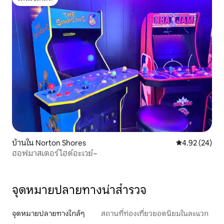
โดนใจเกสต์
บ้านใน Norton Shores
คะแนนเฉลี่ย 4.
4.92 (24)
ฮอฟมาสเตอร์ไฮด์อะเวย์~
จุดหมายปลายทางน่าสำรวจ
จุดหมายปลายทางใกล้ๆ
สถานที่ท่องเที่ยวยอดนิยมในละแวก