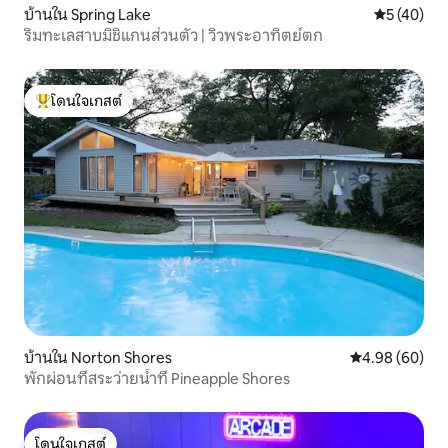
บ้านใน Spring Lake
คะแนนเฉลี่ย
5 (40)
ริมทะเลสาบมิชิแกนส่วนตัว | วิวพระอาทิตย์ตก
โดนใจเกสต์
โดนใจเกสต์ที่สุด
บ้านใน Norton Shores
คะแนนเฉลี่ย 4.9
4.98 (60)
พักผ่อนที่สระว่ายน้ำที่ Pineapple Shores
โดนใจเกสต์