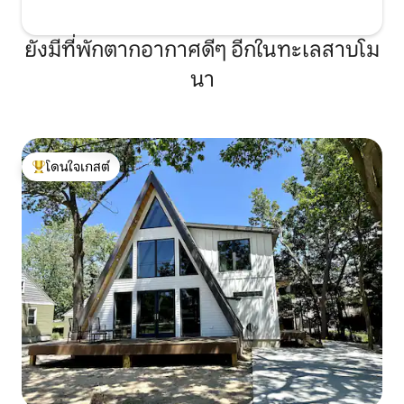
ยังมีที่พักตากอากาศดีๆ อีกในทะเลสาบโม
นา
โดนใจเกสต์
โดนใจเกสต์ที่สุด