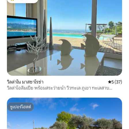
โดนใจเกสต์ที่สุด
วิลล่าใน มาสซาโรซ่า
คะแนนเฉลี่ย
5 (37)
วิลล่าโอลิมเปีย พร้อมสระว่ายน้ำ วิวทะเล ภูเขา ทะเลสาบ
ธรรมชาติ
ซูเปอร์โฮสต์
ซูเปอร์โฮสต์