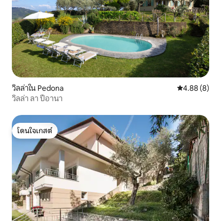
วิลล่าใน Pedona
คะแนนเฉลี่ย 4
4.88 (8)
วิลล่า ลา ปีอานา
โดนใจเกสต์
โดนใจเกสต์