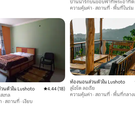
บ้านน่ารักบนขอบฟ้าที่พระอาทิต
ความคุ้มค่า
·
สถานที่
·
พื้นที่ในร่ม
ห้องนอนส่วนตัวใน Lushoto
ลูโชโต ลอเรีย
20 รีวิว
่วนตัวใน Lushoto
คะแนนเฉลี่ย 4.44 จาก 5, 18 รีวิว
4.44 (18)
ความคุ้มค่า
·
สถานที่
·
พื้นที่กลาง
ฮสเทล
า
·
สถานที่
·
เงียบ