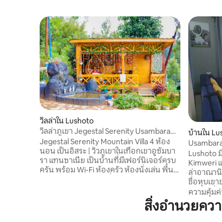
วิลล่าใน Lushoto
วิลล่าภูเขา Jegestal Serenity Usambara
บ้านใน Lu
Retreat
Jegestal Serenity Mountain Villa 4 ห้อง
Usambara 
นอน เป็นอิสระ | วิวภูเขาในเทือกเขาอูซัมบา
ชิดธรรมชา
Lushoto มี
รา แทนซาเนีย เป็นบ้านที่มีเฟอร์นิเจอร์ครบ
Kimweri แ
ครัน พร้อม Wi-Fi ห้องครัว ห้องนั่งเล่น พื้นที่
ล่าอาณานิ
รับประทานอาหาร เครื่องซักผ้า สวน ศาลา
ชื่อหุบเขา
บาร์บีคิว และกองไฟ 🔥 เหมาะสำหรับ
Tanga ซึ่ง
ความคุ้มค่
ครอบครัว กลุ่ม คู่รัก และคนรักธรรมชาติ
หลังนี้ตั้
สิ่งอำนวยค
ที่พัก Airbnb ในลูโชโตที่เหมาะสำหรับการ
เขา Usamba
พักผ่อน การเดินป่า ทัวร์ทางวัฒนธรรม และ
ในที่ดินส