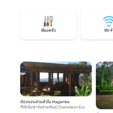
วิวทิวทัศน์สวยงาม จอง Lushoto Villa ส่วน
สร้างใกล้
ตัวนี้เพื่อประสบการณ์พักผ่อนบนภูเขา
ห้องน้ำ 2 
อย่างสงบ สะดวกสบาย และน่าจดจำในวันนี้
ครันและห้อ
เยี่ยมชม @jegestalserenity
ส่วนตัวแล
ห้องครัว
Wi-F
ห้องนอนส่วนตัวใน Magamba
ที่พักในฟาร์มสายพันธุ์ Chameleon Eco