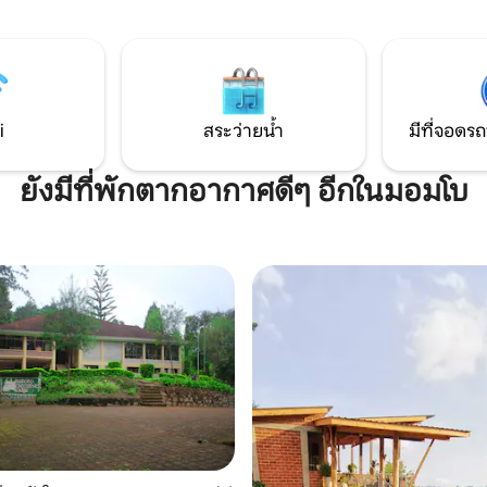
กับป่าและลำธาร มีห้องนอน 3 ห้อง
เสน่ห์ของ Lushoto เพียง 4 นาท
ห้อง WIFI ห้องครัวที่มีอุปกรณ์ครบ
จากร้านค้าที่จำเป็นและ Lushoto ที
งนั่งเล่นที่ทันสมัย ให้ความเป็น
ชีวาลงเมืองใกล้พอที่จะเดินและไ
ะเงียบสงบ
เพลิดเพลินไปกับความสงบสุขของ
สวยงามของเรา!
i
สระว่ายน้ำ
มีที่จอดรถ
ยังมีที่พักตากอากาศดีๆ อีกในมอมโบ