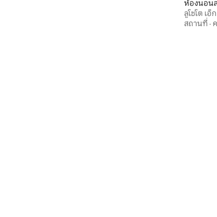
ห้องนอนส
ลูโชโต เอ็
สถานที่
·
ค