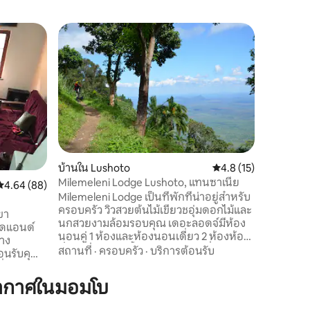
วิลล่าใน 
เดอะคลิฟ 
พักในวิลล่
เขาที่สูงท
เหมาะสำหร
กำลังมองหาที่พั
นอนพร้อม
นอนสำหรับ
นอนได้ 4 คน - ห้องครัวพร้อม
ครัน - บาร์บีคิวบนดาดฟ้า - เตาผิงในร่มและ
บ้านใน Lushoto
คะแนนเฉลี่ย 4.8 จาก 5,
4.8 (15)
กลางแจ้ง -
Milemeleni Lodge Lushoto, แทนซาเนีย
คะแนนเฉลี่ย 4.64 จาก 5, 88 รีวิว
4.64 (88)
ผู้ดูแลแล
Milemeleni Lodge เป็นที่พักที่น่าอยู่สำหรับ
สำหรับรถ 
ครอบครัว วิวสวยต้นไม้เขียวชอุ่มดอกไม้และ
ขา
นกสวยงามล้อมรอบคุณ เดอะลอดจ์มีห้อง
บดแอนด์
นอนคู่ 1 ห้องและห้องนอนเดี่ยว 2 ห้องห้อง
่าง
นั่งเล่นและห้องน้ำ 2 ห้อง ระเบียงที่กว้าง
สถานที่
·
ครอบครัว
·
บริการต้อนรับ
อนรับคุณ
ขวางเชิญชวนให้คุณผ่อนคลายไปกับมื้อ
ี่พักส่วน
อาหารจิบชาเพลิดเพลินกับโยคะและดูนก
บดินและ
ากาศในมอมโบ
เรายินดีแนะนำให้คุณรู้จักกับไกด์สำหรับการ
้องพักที่
เดินป่า เราเสิร์ฟขนมปัง แยม กาแฟ น้ำผึ้ง ผล
ยและมี