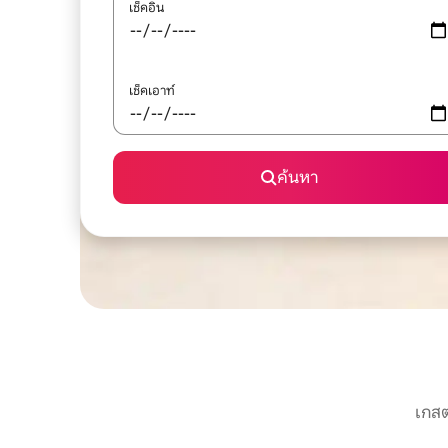
เช็คอิน
เช็คเอาท์
ค้นหา
เกสต