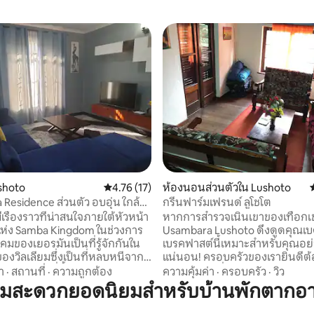
shoto
คะแนนเฉลี่ย 4.76 จาก 5, 17 รีวิว
4.76 (17)
ห้องนอนส่วนตัวใน Lushoto
Residence ส่วนตัว อบอุ่น ใกล้
กรีนฟาร์มเฟรนด์ ลูโชโต
ติ
เรื่องราวที่น่าสนใจภายใต้หัวหน้า
หากการสำรวจเนินเขาของเทือกเ
ห่ง Samba Kingdom ในช่วงการ
Usambara Lushoto ดึงดูดคุณเ
คมของเยอรมันเป็นที่รู้จักกันใน
เบรคฟาสต์นี้เหมาะสำหรับคุณอย
ของวิลเลียมซึ่งเป็นที่หลบหนีจาก
แน่นอน! ครอบครัวของเรายินดีต้
เป็นเมืองท่าที่ชื้นและร้อน บ้าน
อย่างอบอุ่นที่จะเพลิดเพลินไปกับท
า
·
สถานที่
·
ความถูกต้อง
ความคุ้มค่า
·
ครอบครัว
·
วิว
งอยู่ห่างจากเมือง Lushoto ในเทือก
ตัวของเราในสภาพแวดล้อมที่สง
วามสะดวกยอดนิยมสำหรับบ้านพักตากอ
ra 3.5 กม. บ้านหลังนี้สร้างขึ้น
ท้องถิ่น Greenfarm Lodges เป็นห
ำหรับครอบครัวเป็นของสามรุ่น
มีทางเข้าส่วนตัวในภาคที่ปลอดภั