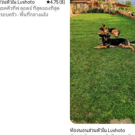
่วนตัวใน Lushoto
คะแนนเฉลี่ย 4.75 จาก 5, 8 รีวิว
4.75 (8)
กเซคคิวทีฟ ลอดจ์ ที่สุดของที่สุด
รอบครัว
·
พื้นที่กลางแจ้ง
ห้องนอนส่วนตัวใน Lushoto