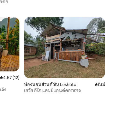
ย์ตก
คะแนนเฉลี่ย 4.67 จาก 5, 12 รีวิว
4.67 (12)
ห้องนอนส่วนตัวใน Lushoto
ที่พักใหม่
ใหม่
แจ้ง
เชวัย อีโค แคมป์แอนด์คอทเทจ