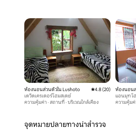
ห้องนอนส่วนตัวใน Lushoto
คะแนนเฉลี่ย 4.8 จาก 5, 
4.8 (20)
ห้องนอนส
เดวิดเครเตอร์โฮมสเตย์
แอนมุท โ
ความคุ้มค่า
·
สถานที่
·
บริเวณใกล้เคียง
ความคุ้มค่
จุดหมายปลายทางน่าสำรวจ