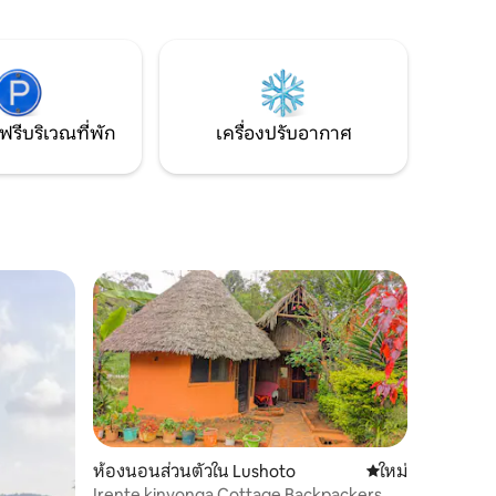
ไม้และผักในอาหารมังสวิรัติที่ยอดเยี่ยมของ
ีโดยรถยนต์
เรา รวมอาหารเช้าแล้ว มาเพลิดเพลินกัน
่มีชีวิต
เถอะ!
กลพอที่จะ
ดินแดนที่
ฟรีบริเวณที่พัก
เครื่องปรับอากาศ
ห้องนอนส่วนตัวใน Lushoto
ที่พักใหม่
ใหม่
Irente kinyonga Cottage Backpackers