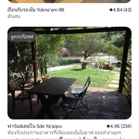
เรือนรับรองใน Yokne'am Illit
คะแนนเฉลี่ย 4.
4.84 (43)
ต้นสน
ซูเปอร์โฮสต์
ซูเปอร์โฮสต์
ฟาร์มสเตย์ใน Sde Ya'aqov
คะแนนเฉลี่ย 4.96
4.96 (234)
ห้องรับประทานอาหารที่เงียบสงบในโมชาฟ ชอมร์ ชาแบท