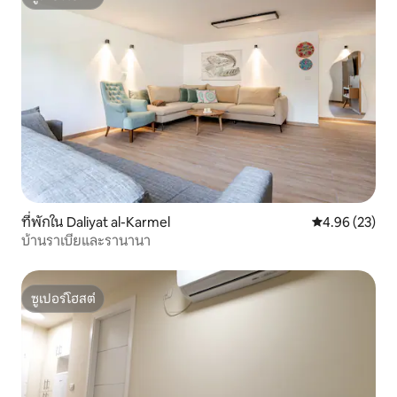
ซูเปอร์โฮสต์
ที่พักใน Daliyat al-Karmel
คะแนนเฉลี่ย 4.
4.96 (23)
บ้านราเบียและรานานา
ซูเปอร์โฮสต์
ซูเปอร์โฮสต์