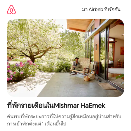
ข้าม
ไป
มา Airbnb ที่พักกัน
ยัง
เนื้อหา
ที่พักรายเดือนในMishmar HaEmek
ค้นพบที่พักระยะยาวที่ให้ความรู้สึกเหมือนอยู่บ้านสำหรับ
การเข้าพักตั้งแต่ 1 เดือนขึ้นไป