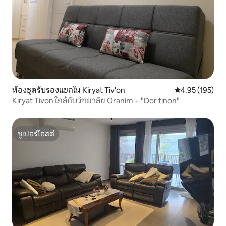
ห้องชุดรับรองแขกใน Kiryat Tiv'on
คะแนนเฉลี่ย 4.9
4.95 (195)
Kiryat Tivon ใกล้กับวิทยาลัย Oranim + "Dor tinon"
ซูเปอร์โฮสต์
ซูเปอร์โฮสต์