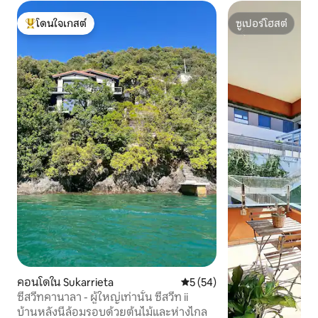
โดนใจเกสต์
ซูเปอร์โฮสต์
โดนใจเกสต์ที่สุด
ซูเปอร์โฮสต์
คอนโดใน Sukarrieta
คะแนนเฉลี่ย 5 จาก 5, 54 รีวิว
5 (54)
ซีสวีทคานาลา - ผู้ใหญ่เท่านั้น ซีสวีท ii
บ้านหลังนี้ล้อมรอบด้วยต้นไม้และห่างไกล