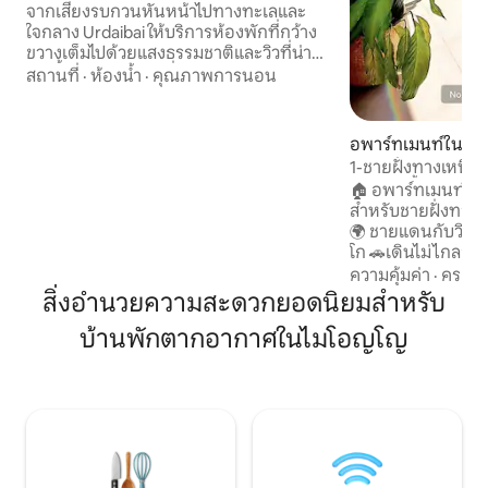
จากเสียงรบกวนหันหน้าไปทางทะเลและ
ใจกลาง Urdaibai ให้บริการห้องพักที่กว้าง
ขวางเต็มไปด้วยแสงธรรมชาติและวิวที่น่าทึ่ง
บนพื้นเป็นห้องสวีทที่มีห้องพักพร้อม
สถานที่
·
ห้องน้ำ
·
คุณภาพการนอน
ห้องน้ำในตัว มีห้องในตัวพร้อมห้องน้ำ ห้อง
ครัวเปิดให้บริการห้องรับประทานอาหาร
พร้อมโต๊ะขนาดใหญ่ ห้องนั่งเล่นมีโซฟา
อพาร์ทเมนท์ใน คาส
cheslon ห้องพักทั้งห้องมีวิวมุมกว้างของ
าเลส
1-ชายฝั่งทางเหนือ
ปากแม่น้ำ Urdaibai ซึ่งคุณสามารถชม
สระว่ายน้ำ-ห้องอ
🏠 อพาร์ทเมนท์ใหม่ ทำเล 🌊 ที่เห
ธรรมชาติจากภายในที่พักได้ เพื่อความ
สำหรับชายฝั่งทาง
เพลิดเพลินในการเข้าพักของคุณห้องพักจะ
🌍 ชายแดนกับวิสก
ออกจากพื้นที่วิวทะเลที่มีห้องครัวห้องรับ
โก 🚗เดินไม่ไกลจากมอเตอร์เวย์ A -8 ✈️ บิล
ประทานอาหารและห้องนั่งเล่นที่เชิญคุณ
บาโอ – 35 นาที 🚗 ✈
ความคุ้มค่า
·
ครอบค
มาพักผ่อน หน้าต่างที่งดงามของห้องนั่ง
🚗 🏖ชายหาด 🍜อาหารและเครื่องดื่ม อ
สิ่งอำนวยความสะดวกยอดนิยมสำหรับ
เล่นมีกันสาดแบบยืดขยายได้ซึ่งช่วยปกป้อง
พาร์ทเมนท์เต็ม🏡 
วันจากแสงแดดมาก ห้องนั่งเล่นของคุณมี
บ้านพักตากอากาศในไมโอญโญ
โดยตรง 🛌 1 ห้องนอนเตียงคิงไซส์ ห้อง🌄
เครือข่าย Wi-Fi และทีวีขนาด 42 "พร้อมการ
นั่งเล่น/ห้องรับประทานอา
เชื่อมต่อกับเน็ตฟลิกซ์และกีฬามากมาย ทั้ง
🏞ระเบียง 🥗ห้องคร
คู่มีตู้เสื้อผ้าขนาดใหญ่พร้อมโต๊ะรีดผ้าและ
เหมาะสำหรับคู่รักหร
โต๊ะรีดผ้า ห้องครัวมีเครื่องใช้ไฟฟ้าต่อไปนี้:
สระว่ายน้ำ (พฤษภาค
ตู้เย็น - ตู้แช่แข็งเครื่องล้างจานเตา
ออกกำลังกายและพื้นที่
ไมโครเวฟเตาแม่เหล็กไฟฟ้าพร้อมเครื่องดูด
เหมาะสำหรับการสำ
ควันและอาหารเช้ารวมถึงอุปกรณ์สำหรับ
ทางเหนือ!
เตรียมอาหาร นอกจากนี้เพื่อให้ในระหว่าง