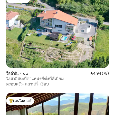
โดนใจเกสต์
วิลล่าใน Fruiz
คะแนนเฉลี่ย 4.
4.94 (78)
วิลล่าอิสระที่ตำแหน่งที่ตั้งที่ดีเยี่ยม
ครอบครัว
·
สถานที่
·
เงียบ
โดนใจเกสต์
โดนใจเกสต์ที่สุด