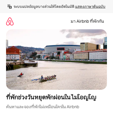
ข้าม
ระบบแปลข้อมูลบางส่วนให้โดยอัตโนมัติ 
แสดงภาษาต้นฉบับ
ไป
ยัง
เนื้อหา
มา Airbnb ที่พักกัน
ที่พักช่วงวันหยุดพักผ่อนใน ไมโอญโญ
ค้นหาและจองที่พักไม่เหมือนใครใน Airbnb