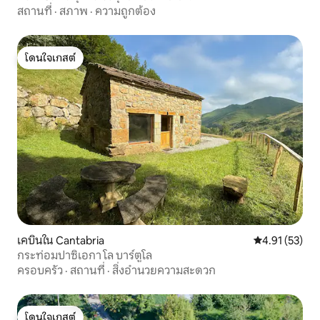
สถานที่
·
สภาพ
·
ความถูกต้อง
โดนใจเกสต์
โดนใจเกสต์
เคบินใน Cantabria
คะแนนเฉลี่ย 4.
4.91 (53)
กระท่อมปาซิเอกา โล บาร์ตูโล
ครอบครัว
·
สถานที่
·
สิ่งอำนวยความสะดวก
โดนใจเกสต์