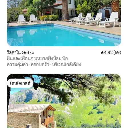
วิลล่าใน Getxo
คะแนนเฉลี่ย 4.
4.92 (59)
ฝันและเพื่อนๆ บนชายฝั่งบิลบาโอ
ความคุ้มค่า
·
ครอบครัว
·
บริเวณใกล้เคียง
โดนใจเกสต์
โดนใจเกสต์