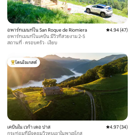
อพาร์ทเมนท์ใน San Roque de Riomiera
คะแนนเฉลี่ย 4.
4.94 (47)
อพาร์ทเมนท์ในเคบิน มีวิวที่สวยงาม 2-S
สถานที่
·
ครอบครัว
·
เงียบ
โดนใจเกสต์
โดนใจเกสต์ที่สุด
เคบินใน เวก้า เดอ ปาส
คะแนนเฉลี่ย 4.
4.97 (34)
กระท่อมที่มีจุดชมวิวหุบเขาในพาเซโกส