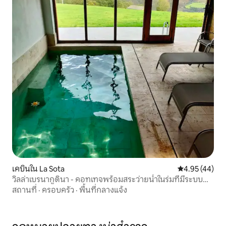
เคบินใน La Sota
คะแนนเฉลี่ย 4.
4.95 (44)
วิลล่าเบรนากูดินา - คอทเทจพร้อมสระว่ายน้ำในร่มที่มีระบบ
ทำความร้อน
สถานที่
·
ครอบครัว
·
พื้นที่กลางแจ้ง