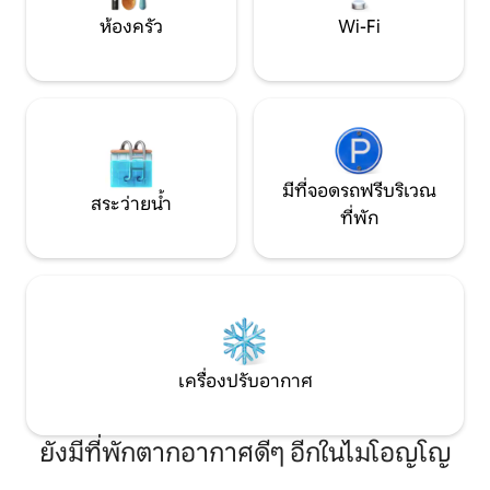
การเข้าพักของคุณคุณสามารถเพลิดเพลิน
ห้องครัว
Wi-Fi
ไปกับวิวที่งดงามเหนือทะเลห้องสวีทของ
คุณมีระเบียงขนาดใหญ่ที่ล้อมรอบ ห้องนี้มี
ชุดรับประทานอาหารกลางแจ้งและเก้าอี้
นวมสำหรับช่วงเย็นของคุณเพื่อขยายใน
บรรยากาศสุดพิเศษนี้ สวนนี้ตั้งอยู่บนพื้น
ฐานของพืชและต้นไม้ที่มีถิ่นกำเนิดในแอ่ง
น้ำของ Urdaibai ตามภูมิทัศน์ที่ปรับให้เข้า
กับสภาพภูมิประเทศ ดังนั้นในทุกฤดูกาล
มีที่จอดรถฟรีบริเวณ
สระว่ายน้ำ
ของปีเราสามารถเพลิดเพลินกับการสังเกต
ที่พัก
พืชที่สอดคล้องกับแต่ละฤดูกาล นอกจากนี้
คุณยังสามารถเพลิดเพลินไปกับระเบียง
ทั่วไปที่มีเก้าอี้อาบแดด 4 ตัวร่มขนาดใหญ่
และชุดเลานจ์กลางแจ้ง นอกจากนี้ยังมี
ระเบียงอีกแห่งใต้ต้นปาล์มที่ช่วยให้คุณ
เพลิดเพลินกับส่วนที่เหลือ ผู้ใหญ่เท่านั้นไม่
อนุญาตให้เข้าถึงผู้ที่มีอายุต่ำกว่า 18 ปีซึ่ง
ตอบสนองต่อจิตวิญญาณของ Bustin-
เครื่องปรับอากาศ
Baso ซึ่งมีจุดมุ่งหมายให้ลูกค้าค้นหาสภาพ
แวดล้อมสำหรับผู้ใหญ่ที่ช่วยให้พวกเขาผ่อน
คลายซึ่งจะช่วยให้คู่รักหาที่พักของพวกเขา
ยังมีที่พักตากอากาศดีๆ อีกในไมโอญโญ
และความเงียบสงบ ห้ามนำสัตว์เลี้ยงเข้า
ที่พัก นอกจากนี้ยังไม่อนุญาตให้จัดปาร์ตี้