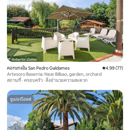
คอทเทจใน San Pedro Galdames
คะแนนเฉลี่ย 4.
4.99 (77)
Artesoro Baserria: Near Bilbao, garden, orchard
สถานที่
·
ครอบครัว
·
สิ่งอำนวยความสะดวก
ซูเปอร์โฮสต์
ซูเปอร์โฮสต์