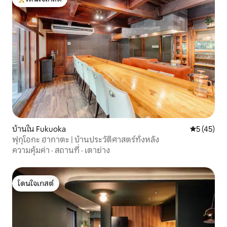
โดนใจเกสต์ที่สุด
บ้านใน Fukuoka
คะแนนเฉลี่ย
5 (45)
ฟุกุโอกะ ฮากาตะ | บ้านประวัติศาสตร์ทั้งหลัง
ความคุ้มค่า
·
สถานที่
·
เตาย่าง
โดนใจเกสต์
โดนใจเกสต์