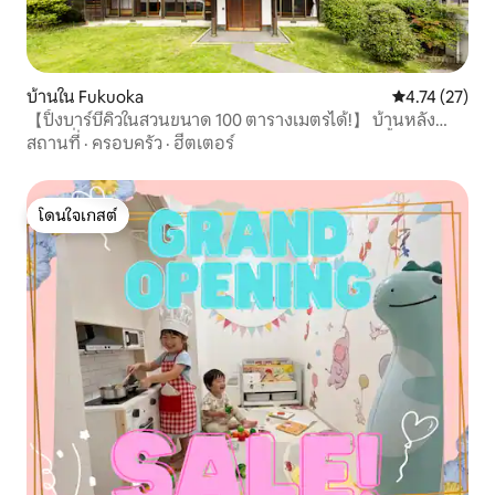
บ้านใน Fukuoka
คะแนนเฉลี่ย 4.
4.74 (27)
【ปิ้งบาร์บีคิวในสวนขนาด 100 ตารางเมตรได้!】 บ้านหลัง
เดียวที่กว้างขวางในซารุยามะ เมืองฟุกุโอกะ ให้เช่าทั้งหลัง!
สถานที่
·
ครอบครัว
·
ฮีตเตอร์
รองรับได้สูงสุด 12 คน และยินดีต้อนรับสัตว์เลี้ยง!
โดนใจเกสต์
โดนใจเกสต์