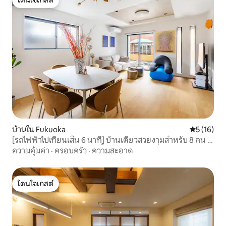
โดนใจเกสต์
โดนใจเกสต์
บ้านใน Fukuoka
คะแนนเฉลี่ย
5 (16)
[รถไฟฟ้าไปเทียนเสิน 6 นาที] บ้านเดี่ยวสวยงามสำหรับ 8 คน |
3 ห้องนอนแยกและ 2 ห้องน้ำสะดวกสบาย | ที่จอดรถ 2 คัน
ความคุ้มค่า
·
ครอบครัว
·
ความสะอาด
โดนใจเกสต์
โดนใจเกสต์