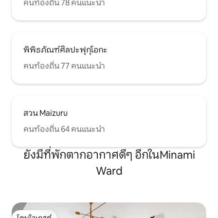
คนท้องถิ่น 78 คนแนะนำ
พิพิธภัณฑ์ศิลปะฟุกุโอกะ
คนท้องถิ่น 77 คนแนะนำ
สวน Maizuru
คนท้องถิ่น 64 คนแนะนำ
ยังมีที่พักตากอากาศดีๆ อีกในMinami
Ward