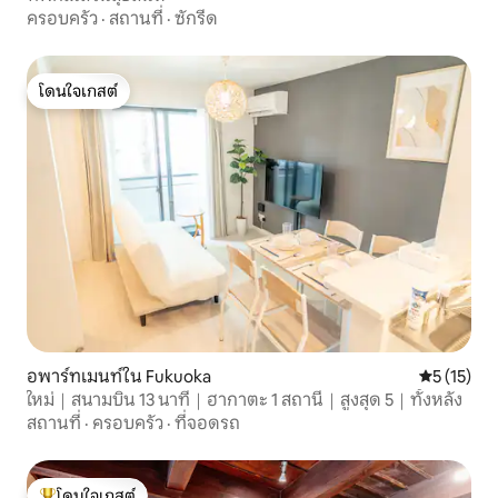
ครอบครัว
·
สถานที่
·
ซักรีด
โดนใจเกสต์
โดนใจเกสต์
อพาร์ทเมนท์ใน Fukuoka
คะแนนเฉลี่ย
5 (15)
ใหม่｜สนามบิน 13 นาที｜ฮากาตะ 1 สถานี｜สูงสุด 5｜ทั้งหลัง
สถานที่
·
ครอบครัว
·
ที่จอดรถ
โดนใจเกสต์