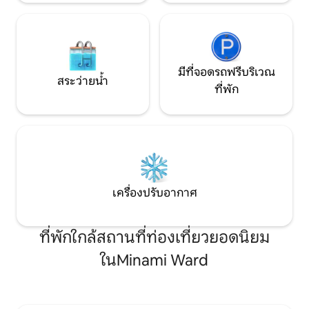
อย่างลงตัวทั่วทั้งที่พัก สร้างบรรยากาศที่
ประมาณ 10 นาที 
สงบและไม่ธรรมดา เราได้เตรียมเตียงขนาด
ฟุกุโอกะ (เที่ยวบิ
คิงไซส์และควีนไซส์พร้อมที่นอน Koala ไว้
ประมาณ 5.4 กม. / เ
อย่างพิถีพิถัน เพื่อให้แน่ใจว่าคุณจะได้รับ
นาที ・ระยะทางจา
ความสะดวกสบายในการเข้าพัก ที่พักของ
ประมาณ 1.8 กม. / เ
มีที่จอดรถฟรีบริเวณ
เราตั้งอยู่ในย่านที่อยู่อาศัย ห่างจากใจกลาง
นาที [การช้อปปิ้ง] ・ซูเปอร์มาร์เก็ต Mr.
สระว่ายน้ำ
ที่พัก
เมืองเล็กน้อย เราขอแนะนำให้มาด้วย
Max Select ร้าน M
รถยนต์ เนื่องจากทำเลค่อนข้างไม่สะดวก
ร้านสะดวกซื้อ La
สำหรับการขนส่งสาธารณะมีที่จอดรถ
2-chome ร้าน อยู่
สำหรับรถยนต์ขนาดปกติ 1 คัน ● เท็นจิน
การเดิน ・ร้านขาย
คาแนลซิตี ศาลเจ้าคุชิดะ และสวนโอโฮริอยู่
โนชิมะ ใช้เวลาเดิน 
ห่างออกไปประมาณ 20 นาทีโดยรถยนต์ ●
ขับรถไปศาลเจ้าดาซาอิฟุเท็นมังงุประมาณ
30–40 นาที
เครื่องปรับอากาศ
ที่พักใกล้สถานที่ท่องเที่ยวยอดนิยม
ในMinami Ward