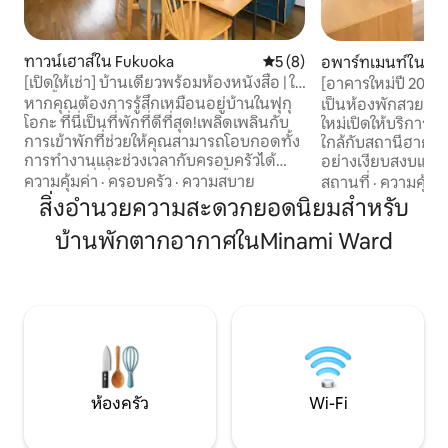
ทาวน์เฮาส์ใน Fukuoka
คะแนนเฉลี่ย 5 จาก 5, 8 รีวิว
5 (8)
อพาร์ทเมนท์ใน เ
[เปิดให้เช่า] บ้านเดี่ยวพร้อมห้องหนังสือ | ให้
[อาคารใหม่ปี 2026
เช่าทั้งหลังสำหรับครอบครัว | รองรับได้ 6
เท็นจินได้สะดวก | สูง
หากคุณต้องการรู้สึกเหมือนอยู่บ้านในฟุกุ
เป็นห้องพักสวยงาม
คน | มีที่จอดรถ | 20 นาทีจากสนามบินและ
30 ตร.ม. | อุปกรณ์ค
โอกะ ที่นี่เป็นที่พักที่ดีที่สุด!เพลิดเพลินกับ
ใหม่เปิดให้บริการ ตั
เท็นจิน
ระยะยาวเพื่อท่องเท
การเข้าพักที่ช่วยให้คุณสามารถโอบกอดทั้ง
ใกล้กับสถานีฮากาต
การทำงานและช่วงเวลากับครอบครัวได้
อย่างเงียบสงบและ
อย่างเต็มที่ ที่พักส่วนตัวให้เช่าตั้งอยู่ในย่าน
รองรับได้สูงสุด 3 ค
ความคุ้มค่า
·
ครอบครัว
·
ความสบาย
สถานที่
·
ความคุ้มค่
ที่อยู่อาศัยอันเงียบสงบ ใช้เวลาขับรถจาก
เดินทางของผู้หญิ
สิ่งอำนวยความสะดวกยอดนิยมสำหรับ
สนามบินฟุกุโอกะประมาณ 20 นาทีที่พัก
หรือวันหยุดทำงาน [การเดินทาง] ✨นั่งร
บ้านพักตากอากาศในMinami Ward
แห่งนี้มีห้องทำงานแยกต่างหาก Wi-Fi
บัสจากสถานีฮากาตะปร
ความเร็วสูง และเตียงขนาดคิงไซส์ ให้การเข้า
รถบัสหมายเลข 47 (
พักที่ผ่อนคลายสำหรับครอบครัวที่มีเด็ก
Nakagawa) จาก "จ
และผู้ที่มาทำงานพร้อมพักผ่อน หลีกหนี
Hakata 2. ลงที่ "
ความเร่งรีบและวุ่นวายของเมืองและ
(นั่งรถ 9 นาที / 4 ส
เพลิดเพลินกับการเข้าพักที่ที่พักแห่งนี้ซึ่งตั้ง
ป้ายรถเมล์ไปยังที่พัก เดิน 22 นาทีจาก
อยู่ในย่านที่อยู่อาศัยที่เขียวชอุ่ม ที่ซึ่งคุณจะ
ฮากาตะ (1.6 กม.) ✨ แท็กซี่จากสถานที่
รู้สึกเหมือนเป็นคนท้องถิ่น ห้องครัว ห้องน้ำ
สำคัญ (ระยะทางแ
และห้องสุขาได้รับการปรับปรุงใหม่ที่พัก
หากมีสัมภาระจำนว
ห้องครัว
Wi-Fi
สว่าง สะอาด และมีการออกแบบภายในที่
ทางโดยแท็กซี่เพร
สอดคล้องกันซึ่งเจ้าของที่พักเป็นผู้เลือกสี
จากสนามบินฟุกุโอกะ
ธีมของโรงแรมคือ “สีน้ำเงิน” ที่ผสมผสาน
ประเทศ): ประมาณ 3.8