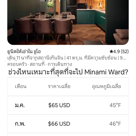
ยูนิตให้เช่าใน ชูโอ
คะแนนเฉลี่ย 4
4.9 (52)
เดิน 11 นาทีจากสถานีเท็นจิน | 41 ตร.ม. ที่มีความซับซ้อน | 9
ชั้นทั้งหมด มีพื้นที่ดีไซเนอร์ 4 แห่ง ชั้น 6 | ไม้เนื้อหยาบและสี
ครอบครัว
·
สถานที่
·
การเดินทาง
ขาวคุณภาพสูง
ช่วงไหนเหมาะที่สุดที่จะไป Minami Ward?
เดือน
ราคาเฉลี่ย
อุณหภูมิเฉลี่ย
ม.ค.
$65 USD
45°F
ก.พ.
$66 USD
46°F