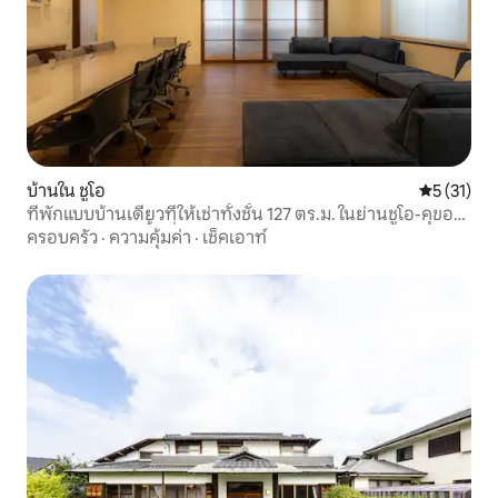
บ้านใน ชูโอ
คะแนนเฉลี่ย
5 (31)
ที่พักแบบบ้านเดี่ยวที่ให้เช่าทั้งชั้น 127 ตร.ม. ในย่านชูโอ-คุของ
เมืองฟุกุโอกะ มีพื้นที่กว้างขวางและมีคุณภาพสูง
ครอบครัว
·
ความคุ้มค่า
·
เช็คเอาท์