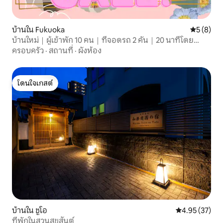
บ้านใน Fukuoka
คะแนนเฉลี่
5 (8)
บ้านใหม่｜ผู้เข้าพัก 10 คน｜ที่จอดรถ 2 คัน｜20 นาทีโดย
รถยนต์ไปสนามบิน
ครอบครัว
·
สถานที่
·
ผังห้อง
โดนใจเกสต์
โดนใจเกสต์
บ้านใน ชูโอ
คะแนนเฉลี่ย 4.
4.95 (37)
ที่พักในสวนสุขสันต์