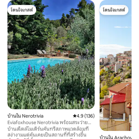
โดนใจเกสต์
โดนใจเกสต์
โดนใจเกสต์
โดนใจเกสต์
บ้านใน Nerotrivia
คะแนนเฉลี่ย 4.9 จาก 5, 136 รีวิว
4.9 (136)
Eviafoxhouse Nerotrivia พร้อมสระว่ายน้ำ
ส่วนตัววิวทะเล
บ้านสไตล์โมเดิร์นคันทรีสภาพแวดล้อมที่
สง่างามแต่คุ้นเคยเป็นสถานที่ที่สร้างขึ้น
บ้านใน Arachova