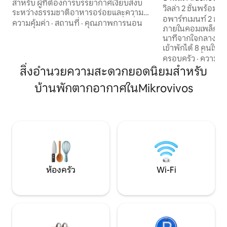
สำหรับ ผู้ที่ต้องการบรรยากาศเงียบสงบ
วิลล่า 2 ชั้นพร้อมว
ระหว่างธรรมชาติอาหารอร่อยและความ
อพาร์ทเมนท์ 2 ชั้น
สวยงาม เกาะเอเวียเป็นทางเลือกที่ดีที่สุด
ความคุ้มค่า
·
สถานที่
·
คุณภาพการนอน
ภายในคอมเพล็กซ์ “โ
สำหรับผู้ที่ต้องการเพลิดเพลินกับการพัก
นาทีจากใจกลางอะราโชวา!
ผ่อนในฤดูร้อนใกล้ทะเลแต่ไม่อยากพลาด
เข้าพักได้ 8 คนใน
ความสะดวกสบายทั้งหมดที่เมืองใหญ่มีให้
พร้อมห้องน้ำในตัว 4 
ครอบครัว
·
ความคุ้
ห่างจากเอเธนส์เพียง 99 กม. ห่างจากสนาม
เติม● 1 คนสามารถ
สิ่งอำนวยความสะดวกยอดนิยมสำหรับ
บินเอเธนส์ 130 กม. พื้นที่กลางแจ้งส่วนตัว
เล่นที่ชั้นล่างได้ ห
ขนาดใหญ่พร้อมสระว่ายน้ำส่วนตัวและสวน
บ้านพักตากอากาศในMikrovivos
พร้อมเตาผิง ห้อง
ใช้ชีวิตในประสบการณ์ที่ไม่เหมือนใคร
ห้องครัวที่มีอุปกรณ
ระหว่างวัฒนธรรมการพักผ่อนและ
มองเห็นวิวหมู่บ้าน
ธรรมชาติ
ข้ามได้อย่างน่าทึ่ง
พร้อมทางเข้าถึง
ห้องครัว
Wi-Fi