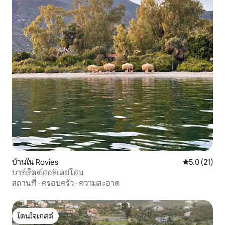
บ้านใน Rovies
คะแนนเฉลี่ย 5
5.0 (21)
บาร์เร็ตต์ฮอลิเดย์โฮม
สถานที่
·
ครอบครัว
·
ความสะอาด
โดนใจเกสต์
โดนใจเกสต์