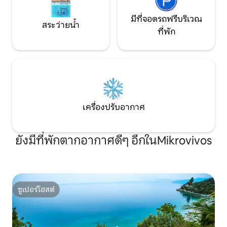
มีที่จอดรถฟรีบริเวณ
สระว่ายน้ำ
ที่พัก
เครื่องปรับอากาศ
ยังมีที่พักตากอากาศดีๆ อีกในMikrovivos
ซูเปอร์โฮสต์
ซูเปอร์โฮสต์