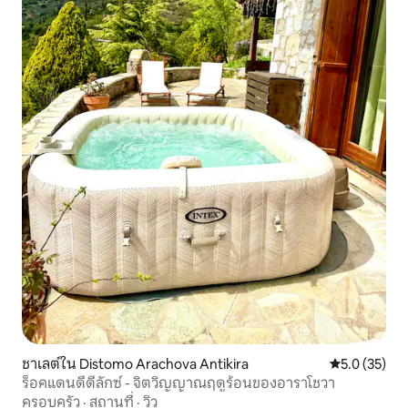
ชาเลต์ใน Distomo Arachova Antikira
คะแนนเฉลี่ย 5
5.0 (35)
ร็อคแดนดี้ดีลักซ์ - จิตวิญญาณฤดูร้อนของอาราโชวา
ครอบครัว
·
สถานที่
·
วิว