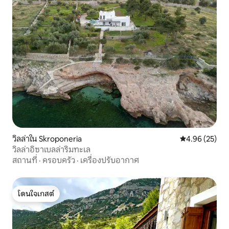
วิลล่าใน Skroponeria
คะแนนเฉลี่ย 4.
4.96 (25)
วิลล่าอิซาเบลล่าริมทะเล
สถานที่
·
ครอบครัว
·
เครื่องปรับอากาศ
โดนใจเกสต์
โดนใจเกสต์