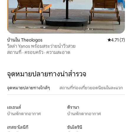
บ้านใน Theologos
คะแนนเฉลี่ย 4
4.71 (7)
วิลล่า Yanos พร้อมสระว่ายน้ำวิวสวย
สถานที่
·
ครอบครัว
·
ความสะอาด
จุดหมายปลายทางน่าสำรวจ
จุดหมายปลายทางใกล้ๆ
สถานที่ท่องเที่ยวยอดนิยมในละแวก
เอเธนส์
ติรานา
บ้านพักตากอากาศ
บ้านพักตากอากาศ
เทสซาโลนีกี
ซันโตรินี