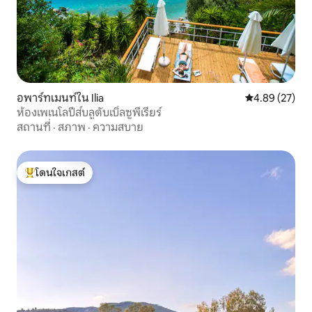
อพาร์ทเมนท์ใน Ilia
คะแนนเฉลี่ย 4.
4.89 (27)
ห้องเพเนโลปีส์บลูดับเบิ้ลซูพีเรียร์
สถานที่
·
สภาพ
·
ความสบาย
โดนใจเกสต์
โดนใจเกสต์ที่สุด