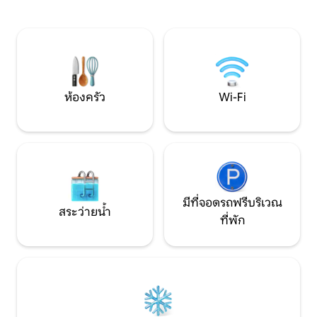
บริเวณใกล้เคียงท
ช่วยให้คุณเพลิดเพลินกับลานบ้านได้ทั้งวัน
Plaza Mayor ตลาด
ห้องครัวแบบบูรณาการในสไตล์ร่วมสมัยมี
มาร์เก็ตพื้นที่พัก
อุปกรณ์ครบครันสำหรับการเข้าพักทุก
Cathedral Plaza de
ประเภท ห้องนอนเงียบสงบและมีการจัด
สาธารณะ ใบอนุญาต
วางอย่างดี มีเตียงกว้าง ชุดเครื่องนอน
คุณภาพ และตู้เสื้อผ้าขนาดใหญ่ เพื่อให้
มั่นใจว่าคุณจะนอนหลับสบายอย่างสมบูรณ์
ห้องครัว
Wi-Fi
แบบและได้รับประสบการณ์ที่ไม่เหมือนใคร
อพาร์ทเมนท์มีลานหญ้าส่วนกลาง ซึ่งเข้า
ถึงได้โดยตรงจากภายในผ่านหน้าต่างบาน
ใหญ่ การเชื่อมต่อโดยตรงระหว่างห้องนั่ง
เล่นและภายนอกนี้ทำให้รู้สึกกว้างขวาง
สว่าง และมีความเป็นอยู่ที่ดีอย่างเป็น
เอกลักษณ์ ที่พักที่ออกแบบมาสำหรับผู้ที่
ต้องการความสะดวกสบาย การออกแบบที่
มีที่จอดรถฟรีบริเวณ
สระว่ายน้ำ
ดี และพื้นที่กลางแจ้งที่แตกต่าง เหมาะ
ที่พัก
สำหรับคู่รัก การพักผ่อนที่เงียบสงบ และ
การเข้าพักของนักท่องเที่ยวที่มีคุณภาพ - อ
พาร์ทเมนท์ใหม่