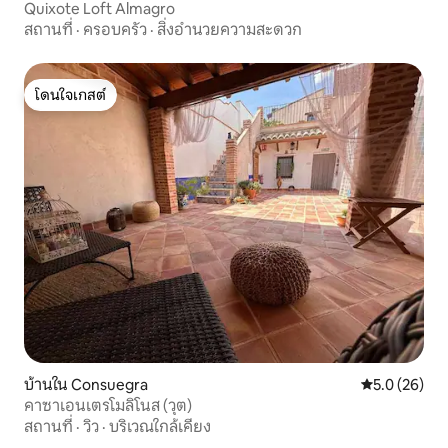
Quixote Loft Almagro
สถานที่
·
ครอบครัว
·
สิ่งอำนวยความสะดวก
โดนใจเกสต์
โดนใจเกสต์
บ้านใน Consuegra
คะแนนเฉลี่ย 5
5.0 (26)
คาซาเอนเตรโมลิโนส (วุต)
สถานที่
·
วิว
·
บริเวณใกล้เคียง