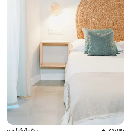
คอนโดใน ไดมิเอล
คะแนนเฉลี่ย 4.9
4.93 (118)