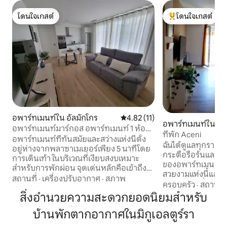
โดนใจเกสต์
โดนใจเกสต์
โดนใจเกสต์
โดนใจเกสต์ที่สุด
อพาร์ทเมนท์ใน อัลมักโกร
คะแนนเฉลี่ย 4.82 จาก 5, 11 รีวิว
4.82 (11)
อพาร์ทเมนท์ใน ซิวด
อพาร์ทเมนท์มาร์กอส อพาร์ทเมนท์ 1 ห้อง
ที่พัก Aceni
นอน...
อพาร์ทเมนท์ที่ทันสมัยและสว่างแห่งนี้ตั้ง
ฉันได้ดูแลทุกรายล
อยู่ห่างจากพลาซาเมเยอร์เพียง 5 นาทีโดย
กระตือรือร้นและค
การเดินเท้า ในบริเวณที่เงียบสงบเหมาะ
ของอพาร์ทเมนท์ที่ไ
สำหรับการพักผ่อน จุดเด่นหลักคือเข้าถึง
สวยงามแห่งนี้และท
ลานระเบียงพร้อมสวนได้โดยตรง เหมาะ
สถานที่
·
เครื่องปรับอากาศ
·
สภาพ
เพลิดเพลินที่บ้าน
ครอบครัว
·
สถานที่
สำหรับรับประทานอาหารเช้ากลางแจ้งหรือ
และสดใส เครื่องทำ
สิ่งอำนวยความสะดวกยอดนิยมสำหรับ
พักผ่อนหลังเที่ยวชมสถานที่ ห้องนั่งเล่น-
ปรับอากาศส่วนกลาง มีเตียงเด็ก
รับประทานอาหารที่ทันสมัยและอบอุ่น มี
บ้านพักตากอากาศในมิกูเอลตูร์รา
สำหรับเด็กที่มี sabanit
โซฟาที่สะดวกสบายมาก ทีวีจอแบน และ
ที่มองเห็นมหาวิหาร บริการทุกประเภท
พื้นที่รับประทานอาหาร หน้าต่างบานกว้าง