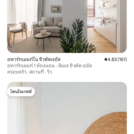
อพาร์ทเมนท์ใน ซิวดัดเรอัล
คะแนนเฉลี่ย 4.8
4.83 (161)
อพาร์ทเมนท์ 1 ห้องนอน - ลิเบเร ซิวดัด เรอัล
ครอบครัว
·
สถานที่
·
วิว
โดนใจเกสต์
โดนใจเกสต์