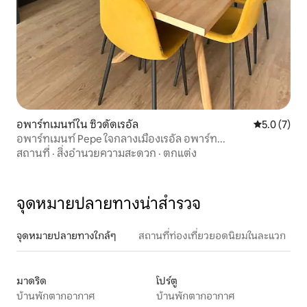
อพาร์ทเมนท์ใน ซิวดัดเรอัล
คะแนนเฉลี่ย 
5.0 (7)
อพาร์ทเมนท์ Pepe ใจกลางเมืองเรอัล อพาร์ท...
สถานที่
·
สิ่งอำนวยความสะดวก
·
ตกแต่ง
จุดหมายปลายทางน่าสำรวจ
จุดหมายปลายทางใกล้ๆ
สถานที่ท่องเที่ยวยอดนิยมในละแวก
มาดริด
โปร์ตู
บ้านพักตากอากาศ
บ้านพักตากอากาศ