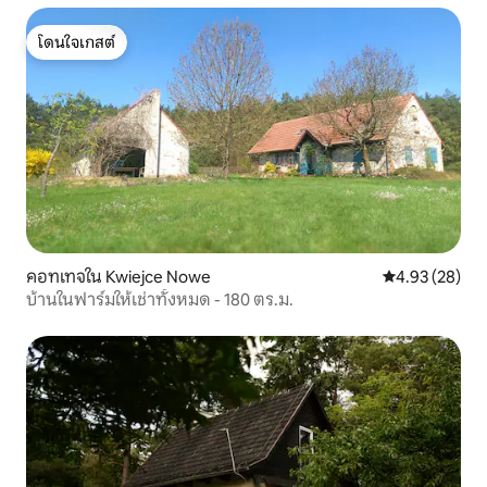
โดนใจเกสต์
โดนใจเกสต์
คอทเทจใน Kwiejce Nowe
คะแนนเฉลี่ย 4.
4.93 (28)
บ้านในฟาร์มให้เช่าทั้งหมด - 180 ตร.ม.