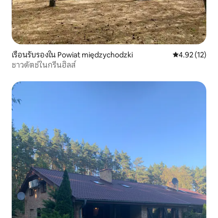
เรือนรับรองใน Powiat międzychodzki
คะแนนเฉลี่ย 4.
4.92 (12)
ชาวดัตช์ในกรีนฮิลส์