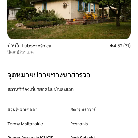
บ้านใน Lubocześnica
คะแนนเฉลี่ย 4.
4.52 (31)
วิลลาอิซาเบล
จุดหมายปลายทางน่าสำรวจ
สถานที่ท่องเที่ยวยอดนิยมในละแวก
สวนไซตาเดลลา
สตารี บราวาร์
Termy Maltanskie
Posnania