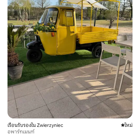
เรือนรับรองใน Zwierzyniec
ที่พักใหม่
ใหม่
อพาร์ทเมนท์