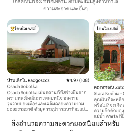
เกสต์เห็นพ้อง: ที่พักเหล่านี้ได้รับคะแนนสูงด้านทำเล
ความสะอาด และอื่นๆ
โดนใจเกสต์
โดนใจเกสต์
โดนใจเกสต์ที่สุด
โดนใจเกสต์
บ้านเล็กใน Radgoszcz
คะแนนเฉลี่ย 4.97 จาก 5, 108 รีวิว
4.97 (108)
Osada Sobótka
คอทเทจใน Zatom
Osada Sobótka เป็นสถานที่ที่สร้างขึ้นจาก
Stara Kuếnia - Cot
ความหลงใหลในการหลบหนีจากความ
Forest
คุณฝันที่จะหลีกหน
วุ่นวายของเมืองและเฉลิมฉลองความงาม
หรือไม่? จะเกิดอะไร
ของธรรมชาติ ด้วยความปรารถนาที่จะแบ่ง
ความคึกคักของรถเข
ปันความหลงใหลนี้กับผู้อื่น เราได้สร้าง
แม่น้ำ Warta ที่ขี้เกียจ? ตามที่คุณ
โอเอซิสแห่งความสงบท่ามกลางทุ่งนาและ
เรามีบ้าน 5 เตียงที
สิ่งอำนวยความสะดวกยอดนิยมสำหรับ
ป่าไม้ในระยะใกล้จากทะเลสาบที่สวยงาม
พร้อมห้องนอนในห้