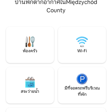
สถานที่ที่สมบูรณ์แบบสำหรับวันหยุดสุด
บ้านพักตากอากาศในMiędzychód
คนและเตียงโซฟาใน
สัปดาห์ที่โรแมนติก การเดินทางกับ
คน (หรือความเป็นไ
County
ครอบครัวหรือเพื่อน ธรรมชาติที่อยู่รอบตัว
สำหรับเด็กอายุไม่เกิ
เราส่งเสริมให้มีการพักผ่อนอย่าง
อุปกรณ์ครบครันน
กระฉับกระเฉง เช่น การเดินเล่น การปั่น
แล้วคุณยังจะได้พ
จักรยาน ในตอนเยเย็น คุณสามารถจุดกอง
เก่าในกรณีที่ใคร
ไฟใต้ดวงดาวและเพลิดเพลินกับความเงียบ
และอื่นๆ
และความสงบ
ห้องครัว
Wi-Fi
มีที่จอดรถฟรีบริเวณ
สระว่ายน้ำ
ที่พัก