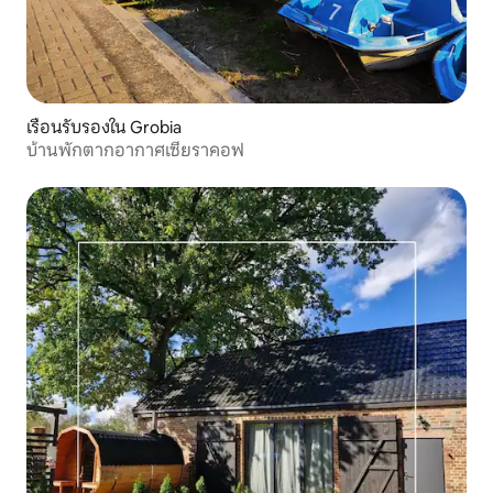
เรือนรับรองใน Grobia
บ้านพักตากอากาศเซียราคอฟ