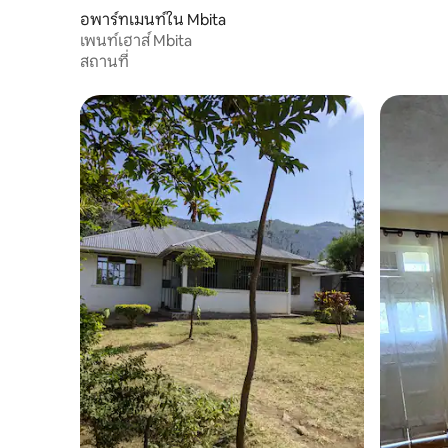
อพาร์ทเมนท์ใน Mbita
เพนท์เฮาส์ Mbita
สถานที่