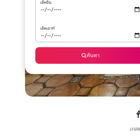
เช็คอิน
เช็คเอาท์
ค้นหา
เกสต