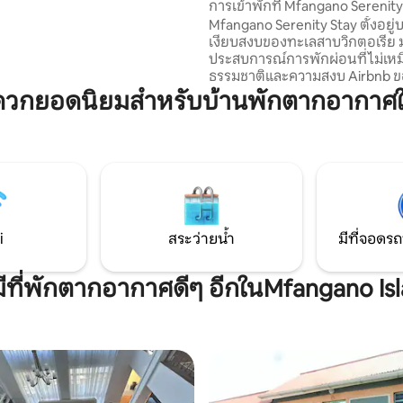
การเข้าพักที่ Mfangano Serenity
การไตร่ตรอง และการสร้างสรรค์
Mfangano Serenity Stay ตั้งอยู่บ
 ตอนนี้เขากำลังแบ่งปันกับคุณ
เงียบสงบของทะเลสาบวิกตอเรีย
ุณสามารถทำให้มันเป็นบ้านของคุณ
ประสบการณ์การพักผ่อนที่ไม่เห
ธรรมชาติและความสงบ Airbnb ขอ
อยู่บนเกาะมฟานกาโน ผสมผสานเ
ดวกยอดนิยมสำหรับบ้านพักตากอากาศใ
ถิ่นกับความสะดวกสบายทันสมัย ม
สไตล์สวยสร้างขึ้นเพื่อการพักผ่อน
ขึ้นมาพบกับเสียงน้ำไหล ชมวิวทะเ
สวยงาม และดื่มด่ำกับวัฒนธรรมอ
ของเกาะ ไม่ว่าคุณจะกำลังมอง
ภัยหรือการพักผ่อน ที่พักริมทะเล
สัญญาว่าจะเป็นการพักผ่อนที่น
เงียบสงบไม่เหมือนที่อื่น
i
สระว่ายน้ำ
มีที่จอดรถ
มีที่พักตากอากาศดีๆ อีกในMfangano Is