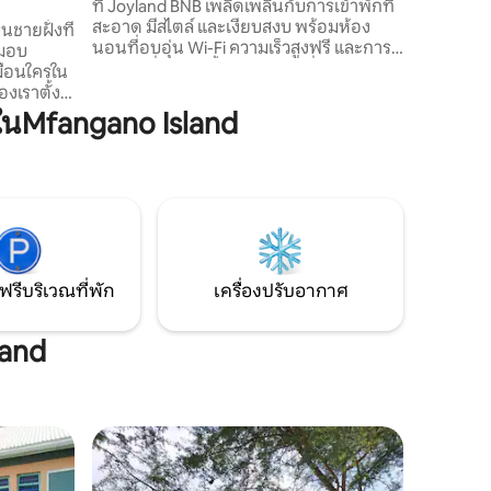
ที่ Joyland BNB เพลิดเพลินกับการเข้าพักที่
สะอาด มีสไตล์ และเงียบสงบ พร้อมห้อง
นชายฝั่งที่
นอนที่อบอุ่น Wi-Fi ความเร็วสูงฟรี และการ
 มอบ
ต้อนรับที่อบอุ่น ตั้งอยู่ในทำเลที่สะดวกตรง
มือนใครใน
ข้าม Sherry Abby Tavern และห่างจาก
งเราตั้ง
Mbita Causeway เพียง 200 เมตร เราอยู่ใกล้
สน่ห์ท้อง
นMfangano Island
กับสถานที่ท่องเที่ยวในท้องถิ่น ในขณะ
ีเตียงใหม่
เดียวกันก็มีสถานที่พักผ่อนที่เงียบสงบเพื่อ
สุดๆ ตื่น
การพักผ่อนและเติมพลัง เราหวังว่าจะทำให้
ลสาบที่
การเข้าพักของคุณสะดวกสบาย น่าจดจำ
ันอบอุ่น
และรู้สึกเหมือนอยู่บ้านอย่างแท้จริง
หาการผจญ
สาบแห่งนี้
่าจดจำและ
ฟรีบริเวณที่พัก
เครื่องปรับอากาศ
land