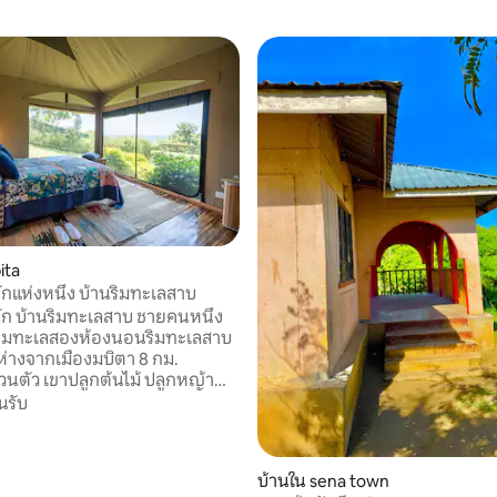
ita
ฉันรู้จักที่พักแห่งหนึ่ง บ้านริมทะเลสาบ
ี่พัก บ้านริมทะเลสาบ ชายคนหนึ่ง
นริมทะเลสองห้องนอนริมทะเลสาบ
 ห่างจากเมืองมบิตา 8 กม.
นตัว เขาปลูกต้นไม้ ปลูกหญ้า
านของเขา แต่ก็เป็นบ้านของนก ไก่
นรับ
มวที่ชื่อโอ๊ตมีล เมื่ออยู่บนเตียง
มองเห็นหมู่เกาะที่อยู่ไกลและเรือ
น ทุกคืนเขาจุดไฟใต้ท้องฟ้ากว้าง
บ้านใน sena town
ร้างมันขึ้นเพื่อความสงบ ความ