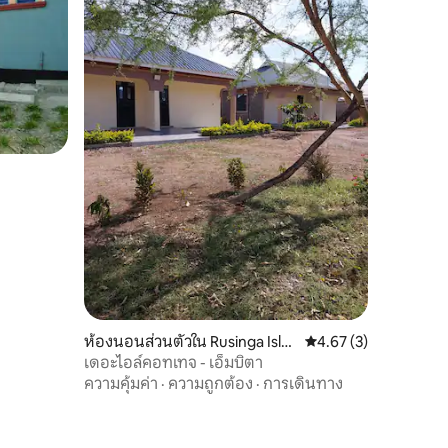
ห้องนอนส่วนตัวใน Rusinga Isla
คะแนนเฉลี่ย 4.67 จาก 5
4.67 (3)
nds
เดอะไอล์คอทเทจ - เอ็มบิตา
ความคุ้มค่า
·
ความถูกต้อง
·
การเดินทาง