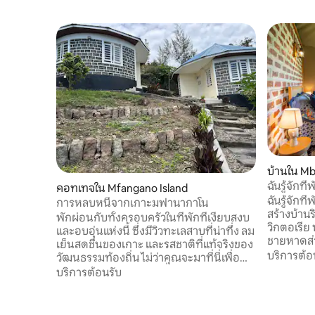
บ้านใน Mb
คอทเทจใน Mfangano Island
ฉันรู้จักท
การหลบหนีจากเกาะมฟานากาโน
สร้างบ้า
พักผ่อนกับทั้งครอบครัวในที่พักที่เงียบสงบ
วิกตอเรีย
และอบอุ่นแห่งนี้ ซึ่งมีวิวทะเลสาบที่น่าทึ่ง ลม
ชายหาดส่ว
เย็นสดชื่นของเกาะ และรสชาติที่แท้จริงของ
มันเป็นบ้
บริการต้อ
วัฒนธรรมท้องถิ่น ไม่ว่าคุณจะมาที่นี่เพื่อ
ตะเภา และแ
ผ่อนคลาย สำรวจ หรือเชื่อมต่อกับธรรมชาติ
บริการต้อนรับ
เขาสามารถ
อีกครั้ง ที่นี่เป็นสถานที่ที่เหมาะสมที่สุดใน
ที่แล่นผ่า
การหลบหนีจากเสียงรบกวนและสัมผัสชีวิต
ใหญ่ เขาส
บนเกาะ เพลิดเพลินกับห้องพักกว้างขวาง