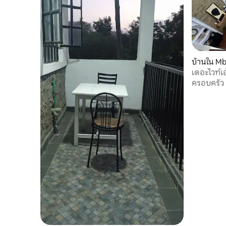
บ้านใน Mb
เดอะไวท์เฮ
ครอบครัว