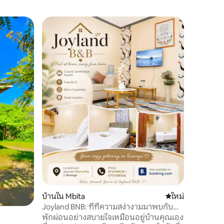
บ้านเล็กใ
บ้านสะด
บ้านอยู่
Luanda R
สงบสวยงา
เหมือนอยู
และสะอาด
บริการต้
และอาหาร
สะดวก
ภายในอาคาร บริเวณนี้ท
ทะเลสาบเพ
สวยงามแ
นอกจากนี
ที่พักเพื่
ส่งเสียงด
Rhumba/B
บ้านใน Mbita
ที่พักใหม่
ใหม่
Joyland BNB: ที่ที่ความสง่างามมาพบกับ
ความสะดวกสบาย
พักผ่อนอย่างสบายใจเหมือนอยู่บ้านคุณเอง