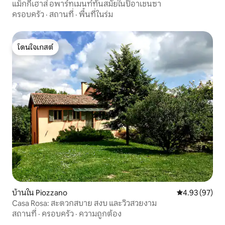
แม็กกี้เฮาส์ อพาร์ทเมนท์ทันสมัยในปิอาเชนซา
ครอบครัว
·
สถานที่
·
พื้นที่ในร่ม
โดนใจเกสต์
โดนใจเกสต์
บ้านใน Piozzano
คะแนนเฉลี่ย 4.
4.93 (97)
Casa Rosa: สะดวกสบาย สงบ และวิวสวยงาม
สถานที่
·
ครอบครัว
·
ความถูกต้อง