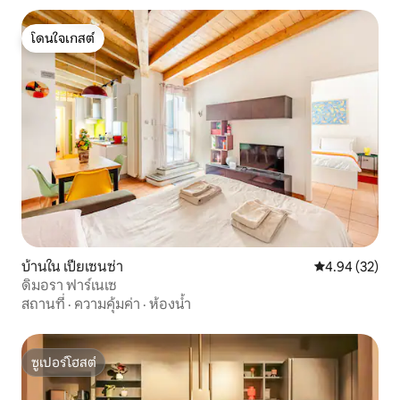
โดนใจเกสต์
โดนใจเกสต์
บ้านใน เปียเซนซ่า
คะแนนเฉลี่ย 4.
4.94 (32)
ดิมอรา ฟาร์เนเซ
สถานที่
·
ความคุ้มค่า
·
ห้องน้ำ
ซูเปอร์โฮสต์
ซูเปอร์โฮสต์