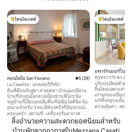
โดนใจเกสต์
โดนใจเกสต์
โดนใจเกสต์ที่สุด
โดนใจเกสต์ที่สุด
อพาร์ทเมนท์ใน เปี
หรูหรา 170 ตร.ม. 3
คอนโดใน San Fiorano
คะแนนเฉลี่ย 5 จาก 5, 29 รีวิว
5 (29)
ใจกลางเมือง 4 คน
ปรับปรุงใหม่ด้วยก
La Casetta - แกลเลอรีที่พัก
ขึ้นโดยเฉพาะสำหรั
ยินดีต้อนรับสู่ลา คาเซตตา บ้านแบบมีลาน
เก่าแก่ของเปียเชนซา มีท
บ้านที่อบอุ่นใจกลางเมืองซานฟิโอราโน
นท์ตั้งอยู่บนชั้น
หมู่บ้านที่เงียบสงบในพื้นที่บัสโซ โลดิจิอาโน
ประกอบด้วยเพนท์เฮ
ความคุ้มค่า
·
สถานที
เหมาะสำหรับ 3 คน มีห้องครัวที่มีอุปกรณ์
ระเบียงพาโนรามา 9
ครบครัน ห้องนั่งเล่นพร้อมเตียงโซฟา ห้อง
ครอบครัว
·
สถานที่
·
เครื่องปรับอากาศ
และพื้นที่ใช้สอย 150 ตา
นอนคู่ ห้องน้ำ Wi-Fi และที่จอดรถฟรี อยู่
สิ่งอำนวยความสะดวกยอดนิยมสำหรับ
กรองอากาศตามคำขอ
ใกล้กับสิ่งอำนวยความสะดวกที่จำเป็น
สำหรับผู้ที่มีอากา
บ้านพักตากอากาศในMezzana Casati
ทั้งหมด เหมาะสำหรับการเข้าพักที่เรียบง่าย