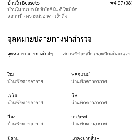
บ้านใน Busseto
คะแนนเฉลี่ย 4.
4.97 (38)
บ้านในชนบท โล ซิบัลดิโน ดิ โรเบิร์ต
สถานที่
·
ความสะอาด
·
เข้าถึง
จุดหมายปลายทางน่าสำรวจ
จุดหมายปลายทางใกล้ๆ
สถานที่ท่องเที่ยวยอดนิยมในละแวก
โรม
ฟลอเรนซ์
บ้านพักตากอากาศ
บ้านพักตากอากาศ
เวนิส
นีซ
บ้านพักตากอากาศ
บ้านพักตากอากาศ
ลียง
มาร์แซย์
บ้านพักตากอากาศ
บ้านพักตากอากาศ
มิลาน
แสดงมากขึ้น