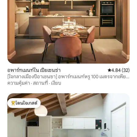
อพาร์ทเมนท์ใน เปียเซนซ่า
คะแนนเฉลี่ย 4.
4.84 (32)
[ใจกลางเมืองปีอาเชนซา] อพาร์ทเมนท์หรู 100 เมตรจากเพียซ
ซ่า คาวัลลี
ความคุ้มค่า
·
สถานที่
·
เงียบ
โดนใจเกสต์
โดนใจเกสต์ที่สุด