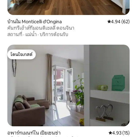
บ้านใน Monticelli d'Ongina
คะแนนเฉลี่ย 4.
4.94 (62)
คันทรีเฮ้าส์ที่มอนติเชลลี ดอนจินา
สถานที่
·
แม่น้ำ
·
บริการต้อนรับ
โดนใจเกสต์
โดนใจเกสต์
อพาร์ทเมนท์ใน เปียเซนซ่า
คะแนนเฉลี่ย 4.
4.93 (15)