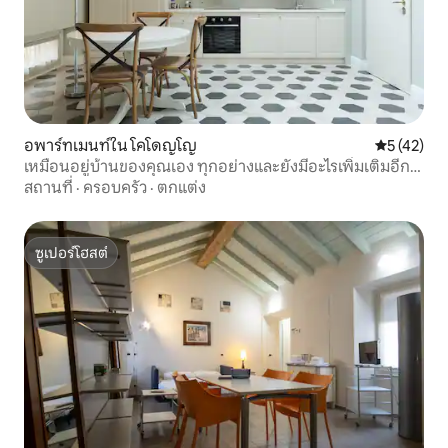
อพาร์ทเมนท์ใน โคโดญโญ
คะแนนเฉลี่ย
5 (42)
เหมือนอยู่บ้านของคุณเอง ทุกอย่างและยังมีอะไรเพิ่มเติมอีก
ด้วย!
สถานที่
·
ครอบครัว
·
ตกแต่ง
ซูเปอร์โฮสต์
ซูเปอร์โฮสต์