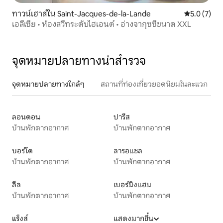
ทาวน์เฮาส์ใน Saint-Jacques-de-la-Lande
คะแนนเฉลี่ย 
5.0 (7)
เอลีเซีย • ห้องสวีทระดับไฮเอนด์ • อ่างจากุซซี่ขนาด XXL
จุดหมายปลายทางน่าสำรวจ
จุดหมายปลายทางใกล้ๆ
สถานที่ท่องเที่ยวยอดนิยมในละแวก
ลอนดอน
ปารีส
บ้านพักตากอากาศ
บ้านพักตากอากาศ
บอร์โด
ลารอแชล
บ้านพักตากอากาศ
บ้านพักตากอากาศ
ลีล
เบอร์มิงแฮม
บ้านพักตากอากาศ
บ้านพักตากอากาศ
แร็งส์
แสดงมากขึ้น