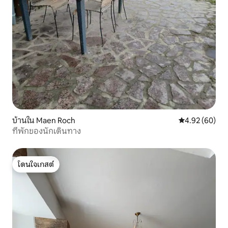
บ้านใน Maen Roch
คะแนนเฉลี่ย 4.
4.92 (60)
ที่พักของนักเดินทาง
โดนใจเกสต์
โดนใจเกสต์