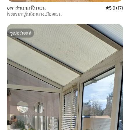
อพาร์ทเมนท์ใน แรน
คะแนนเฉลี่ย 5
5.0 (17)
โรงแรมหรูในใจกลางเมืองแรน
ซูเปอร์โฮสต์
ซูเปอร์โฮสต์