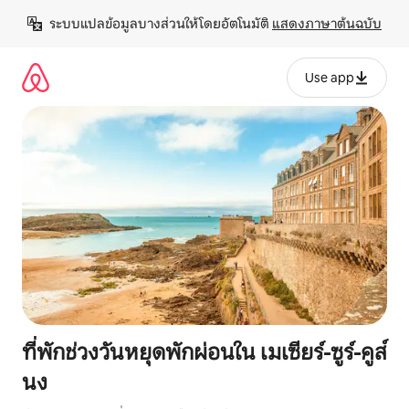
ข้าม
ระบบแปลข้อมูลบางส่วนให้โดยอัตโนมัติ 
แสดงภาษาต้นฉบับ
ไป
ยัง
เนื้อหา
Use app
ที่พักช่วงวันหยุดพักผ่อนใน เมเซียร์-ซูร์-คูส์
นง