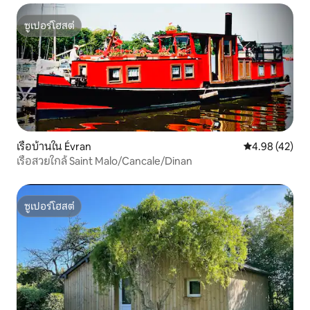
ซูเปอร์โฮสต์
ซูเปอร์โฮสต์
เรือบ้านใน Évran
คะแนนเฉลี่ย 4.
4.98 (42)
เรือสวยใกล้ Saint Malo/Cancale/Dinan
ซูเปอร์โฮสต์
ซูเปอร์โฮสต์