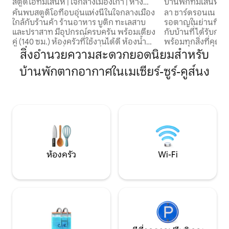
-Cormier
สตูดิโอที่มีเสน่ห์ | ใจกลางเมืองเก่า | ห่าง
บ้านพักที่มีเสน่ห์
จากบึง 100 เมตร
สงบ อยู่ห่างจากมงต
ค้นพบสตูดิโอที่อบอุ่นแห่งนี้ในใจกลางเมือง
ลา ชาร์ดรอนเน ตั้ง
ใกล้กับร้านค้า ร้านอาหาร บูติก ทะเลสาบ
รอตาญในย่านที่เง
และปราสาท มีอุปกรณ์ครบครัน พร้อมเตียง
กับบ้านที่ได้รับการป
คู่ (140 ซม.) ห้องครัวที่ใช้งานได้ดี ห้องน้ำ
พร้อมทุกสิ่งที่คุณต
ทันสมัย และเครื่องซักผ้าเพื่อความสะดวก
สะดวกสบายและอบอุ
สิ่งอำนวยความสะดวกยอดนิยมสำหรับ
สบายยิ่งขึ้น เหมาะสำหรับการสำรวจพื้นที่
คุณภาพสูง เตาเผาไม
บ้านพักตากอากาศในเมเซียร์-ซูร์-คูส์นง
ในท้องถิ่น: ห่างจากแรนและวีทร์ 25 นาที
คุณอยู่ห่างจากมงแซ
ห่างจากฟูแฌร์และปราสาทที่มีชื่อเสียง 20
และอาวร็องช์ 30 น
นาที ห่างจากมง-แซ็ง-มิเชล 45 นาที ห่าง
ชายฝั่งทะเลหลัก (แซ
จากแซ็ง-มาโล 1 ชั่วโมง ที่พักสำรองที่ใช้งาน
องวีย์) ไม่ถึง 1 ชั่วโ
ได้จริง เงียบสงบ และตั้งอยู่ใจกลางเมือง
ออกไป 2 กิโลเมตร (1.2
เพื่อการเข้าพักที่ประสบความสำเร็จ
ดัง ซึ่งเป็นส่วนผสมท
ห้องครัว
Wi-Fi