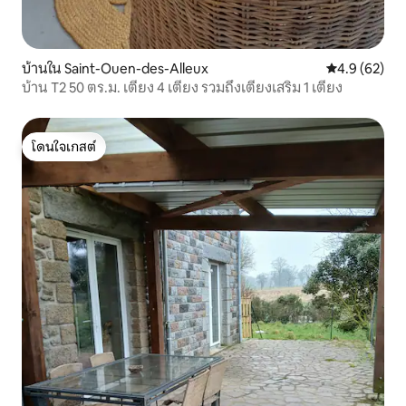
บ้านใน Saint-Ouen-des-Alleux
คะแนนเฉลี่ย 4
4.9 (62)
บ้าน T2 50 ตร.ม. เตียง 4 เตียง รวมถึงเตียงเสริม 1 เตียง
โดนใจเกสต์
โดนใจเกสต์