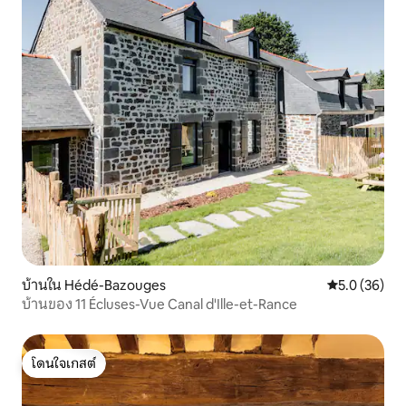
บ้านใน Hédé-Bazouges
คะแนนเฉลี่ย 5
5.0 (36)
บ้านของ 11 Écluses-Vue Canal d'Ille-et-Rance
โดนใจเกสต์
โดนใจเกสต์