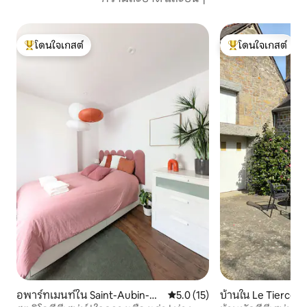
โดนใจเกสต์
โดนใจเกสต์
โดนใจเกสต์ที่สุด
โดนใจเกสต์ที่สุด
อพาร์ทเมนท์ใน Saint-Aubin-du
คะแนนเฉลี่ย 5.0 จาก 5, 15 รีวิว
5.0 (15)
บ้านใน Le Tiercent