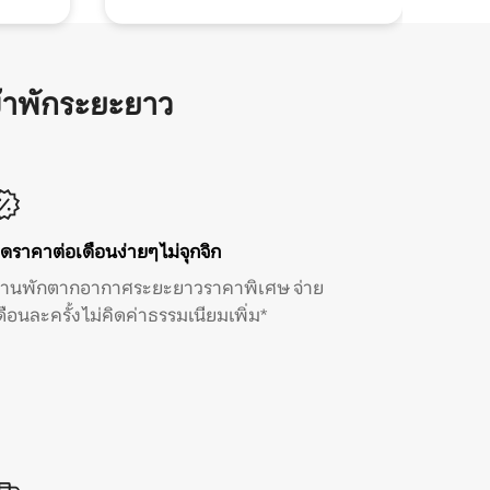
้าพักระยะยาว
ิดราคาต่อเดือนง่ายๆ ไม่จุกจิก
้านพักตากอากาศระยะยาวราคาพิเศษ จ่าย
ดือนละครั้ง ไม่คิดค่าธรรมเนียมเพิ่ม*