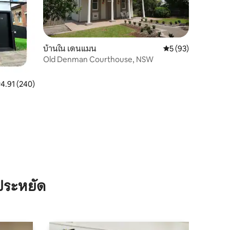
บ้านใน เดนแมน
คะแนนเฉลี่ย 5 จาก 5,
5 (93)
Old Denman Courthouse, NSW
ะแนนเฉลี่ย 4.91 จาก 5, 240 รีวิว
4.91 (240)
ประหยัด