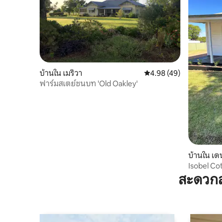
บ้านใน เมริวา
คะแนนเฉลี่ย 4.98 จาก 5, 
4.98 (49)
ฟาร์มสเตย์ชนบท 'Old Oakley'
บ้านใน เ
Isobel Co
สะดวกส