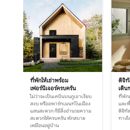
ที่พักให้เช่าพร้อม
ดิจิ
เฟอร์นิเจอร์ครบครัน
เดิน
ไม่ว่าจะเป็นเคบินบนภูเขาเงียบ
ที่พั
สงบ หรืออพาร์ทเมนท์ในเมือง
และพื
แสนสะดวก ก็มีสิ่งอำนวยความ
ดิจิ
สะดวกให้ครบครัน พักสบาย
ทางไ
เหมือนอยู่บ้าน