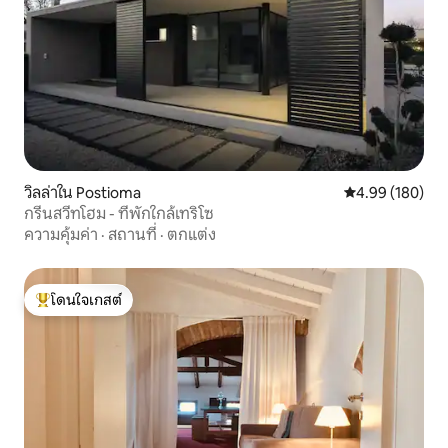
วิลล่าใน Postioma
คะแนนเฉลี่ย 4.9
4.99 (180)
กรีนสวีทโฮม - ที่พักใกล้เทริโซ
ความคุ้มค่า
·
สถานที่
·
ตกแต่ง
โดนใจเกสต์
โดนใจเกสต์ที่สุด