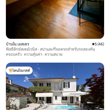
บ้านใน เมสเตร
คะแนนเฉลี่ย
5 (46)
ฟิลซี่ลักซ์สเตย์เวนิส - สปาและที่จอดรถสำหรับรถสองคัน
ครอบครัว
·
ความคุ้มค่า
·
ความสบาย
โดนใจเกสต์
โดนใจเกสต์ที่สุด