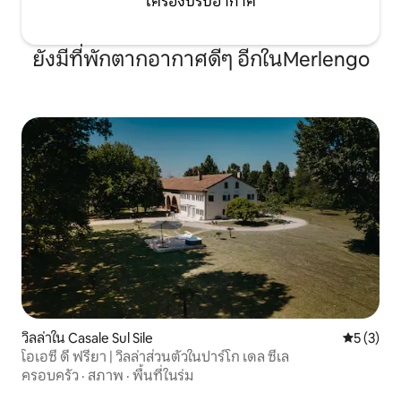
เครื่องปรับอากาศ
(บาร์บีคิว) และใช้เวลาช่วงเย็นที่น่ารื่นรมย์นั่ง
อยู่ที่โต๊ะเพื่อผ่อนคลายอย่างเต็มที่ทำ
อาหารได้ตามคำขอ ข้อมูล: ที่พักแห่งนี้ตั้ง
ยังมีที่พักตากอากาศดีๆ อีกในMerlengo
อยู่ใจกลางย่าน Prosecco D.O.C.G. และ
สะดวกเป็นพิเศษในการเดินทางไปเวนิสซึ่ง
อยู่ห่างออกไป 45 นาทีหรือ Cortina d
'Ampezzo ซึ่งอยู่ห่างออกไป 60 นาที ผู้เช่า
ต้องชำระภาษีนักท่องเที่ยวเมื่อเช็คอิน: 1
ยูโรต่อคนต่อวันสูงสุด 5 วันไม่รวมเด็กอายุ
ต่ำกว่า 14 ปี Villa Dolce เป็นที่น่ารื่นรมย์
สำหรับคนที่สง่างามและประณีตที่เดินทาง
เพื่อค้นหาทำเลที่มีเอกลักษณ์และมีชื่อเสียง
เพื่อชื่นชมไวน์และอาหารท้องถิ่นและความ
งามของประเทศของเรา เมื่อมีการร้องขอ
พวกเขาจะจัดระเบียบเที่ยวชมสถานที่ด้วย
การชิมไวน์และอาหารท้องถิ่นค้นพบความ
งามของพื้นที่ Prosecco DOCG Villa Dolce
เป็นสถานที่ที่มีเสน่ห์ซึ่งได้รับการถ่ายทอด
ผ่านช่วงอายุตั้งแต่ต้นศตวรรษที่ 19: ความ
หลงใหลและรสนิยมในความงามเป็นหัวข้อ
วิลล่าใน Casale Sul Sile
คะแนนเฉลี่
5 (3)
ของการปรับปรุงต่างๆที่ดำเนินการในช่วง
โอเอซี ดี ฟรียา | วิลล่าส่วนตัวในปาร์โก เดล ซีเล
หลายปีที่ผ่านมา สิ่งสำคัญที่ควรทราบ: ผู้เช่า
ครอบครัว
·
สภาพ
·
พื้นที่ในร่ม
ต้องชำระภาษีนักท่องเที่ยวเมื่อเช็คอิน: €1
ต่อคนต่อวันสูงสุดห้าวันของการเข้าพักไม่