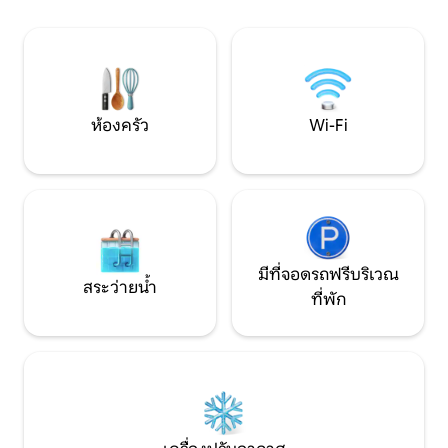
ห่างจากเวนิสเพียง 45 นาทีโดยรถยนต์และ
ธรรมดาและไมโครเวฟ
ห่างจาก Cortina D'Ampezzo 60 นาที บ้าน
และสิ่งอำนวยความส
ที่อบอุ่นและเป็นกันเองมี 3 ชั้นตกแต่งอย่าง
มากมาย ฉันหวังว่า
พิถีพิถัน: ทำเลที่เหมาะสำหรับการใช้เวลา
พักผ่อนและวันหยุดพักผ่อนในฝัน ที่พัก:
คุณจะมีห้องพักสำหรับสามท่าน 1 ห้องห้อง
ห้องครัว
Wi-Fi
คู่ 2 ห้องแต่ละห้องมีห้องน้ำในตัวมี
อ่างอาบน้ำหรือฝักบัวอ่างล้างหน้าโถ
สุขภัณฑ์อีก 1 ห้องมีบริการเตียงและห้อง
สุขาห้องนั่งเล่นพร้อมเตาผิงสไตล์หลุยส์ XV
ห้องรับประทานอาหารเลานจ์สวนสนุกห้อง
ครัวห้องใต้หลังคาพร้อมเครื่องปรับอากาศ
เตาผิงและห้องนั่งเล่น เครื่องปรับอากาศมี
อยู่เฉพาะในห้องใต้หลังคาเช่นเดียวกับใน
มีที่จอดรถฟรีบริเวณ
ส่วนที่เหลือของบ้านอุณหภูมิเย็นสบายด้วย
สระว่ายน้ำ
ที่พัก
ขนาดของห้องพักและรูปทรงโครงสร้าง ใน
สวน: คุณจะมีสวนที่ยอดเยี่ยมพร้อมต้นไม้
อนุสาวรีย์ที่จะช่วยให้คุณทานอาหารกลาง
วันกลางแจ้งหรืออ่านหนังสือดีๆนั่งบนเก้าอี้
ดาดฟ้าที่สะดวกสบายในขณะที่ลูกๆของ
คุณเล่นอย่างสงบ บริการห้องสุขา Man-
Donna Split การพึ่งพา: ภายในภาคผนวก
คุณจะพบกับเตาผิงที่คุณสามารถ "ย่าง"