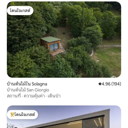
รวมเด็กอายุต่ำกว่า 14 ปี
โดนใจเกสต์
โดนใจเกสต์
บ้านต้นไม้ใน Solagna
คะแนนเฉลี่ย 4.9
4.96 (194)
บ้านต้นไม้ San Giorgio
สถานที่
·
ความคุ้มค่า
·
เดินป่า
โดนใจเกสต์
โดนใจเกสต์ที่สุด