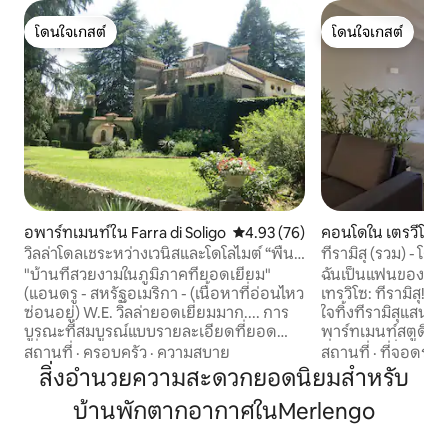
โดนใจเกสต์
โดนใจเกสต์
โดนใจเกสต์
โดนใจเกสต์
อพาร์ทเมนท์ใน Farra di Soligo
คะแนนเฉลี่ย 4.93 จาก 5, 76 รีวิว
4.93 (76)
คอนโดใน เตรวีโซ
วิลล่าโดลเชระหว่างเวนิสและโดโลไมต์ “พื้นที่
ทีรามิสุ (รวม) - โดย
โปรเซคโค”
"บ้านที่สวยงามในภูมิภาคที่ยอดเยี่ยม"
ฉันเป็นแฟนของของห
(แอนดรู - สหรัฐอเมริกา - (เนื้อหาที่อ่อนไหว
เทรวิโซ: ทีรามิสุ! น
ซ่อนอยู่) W.E. วิลล่ายอดเยี่ยมมาก.... การ
ใจทิ้งทีรามิสุแสนอร่
บูรณะที่สมบูรณ์แบบรายละเอียดที่ยอด
พาร์ทเมนท์สตูดิโอท
เยี่ยมและเฟอร์นิเจอร์เก่า (Giulio - AUS -
ที่ยังคงมีกลิ่นใหม่!
สถานที่
·
ครอบครัว
·
ความสบาย
สถานที่
·
ที่จอดรถ
(เนื้อหาที่ละเอียดอ่อนซ่อนอยู่) สวยงาม!!!
จะอยู่ใกล้กับใจกลา
สิ่งอำนวยความสะดวกยอดนิยมสำหรับ
บ้านในฝัน (นิโคลา - ฉัน - (เนื้อหาที่อ่อนไหว
ทางประวัติศาสตร์ม
บ้านพักตากอากาศในMerlengo
ซ่อนอยู่) "Villa Dolce" เป็นที่พักขนาดใหญ่
พิซซ่าหน้าบ้าน อพ
และสถาปัตยกรรมดื่มด่ำกับสวนสาธารณะ
สบายสำหรับทุกคน น
ขนาดใหญ่มากใน "ใจกลางย่าน Prosecco"
ฟรีและที่จอดรถสำห