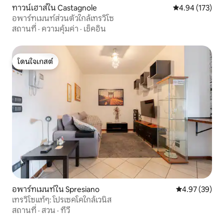
ทาวน์เฮาส์ใน Castagnole
คะแนนเฉลี่ย 4.9
4.94 (173)
อพาร์ทเมนท์ส่วนตัวใกล้เทรวิโซ
สถานที่
·
ความคุ้มค่า
·
เช็คอิน
โดนใจเกสต์
โดนใจเกสต์
อพาร์ทเมนท์ใน Spresiano
คะแนนเฉลี่ย 4.
4.97 (39)
เทรวิโซแท้ๆ: โปรเซคโคใกล้เวนิส
สถานที่
·
สวน
·
ทีวี