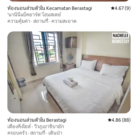
ห้องนอนส่วนตัวใน Kecamatan Berastagi
คะแนนเฉลี่ย 4
4.67 (9)
'นานินีแบ็คยาร์ด' โฮมสเตย์
ความคุ้มค่า
·
สถานที่
·
ความสะอาด
ห้องนอนส่วนตัวใน Berastagi
คะแนนเฉลี่ย 4.8
4.86 (88)
เตียงคิงไซส์ - วิวภูเขาซิบายัก
ครอบครัว
·
สถานที่
·
เดินป่า