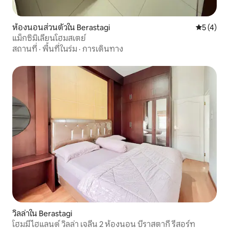
ห้องนอนส่วนตัวใน Berastagi
คะแนนเฉลี่
5 (4)
แม็กซิมิเลียนโฮมสเตย์
สถานที่
·
พื้นที่ในร่ม
·
การเดินทาง
วิลล่าใน Berastagi
โฮมมี่ ไฮแลนด์ วิลล่า เจลีน 2 ห้องนอน บีราสตากี รีสอร์ท