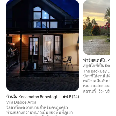
ฟาร์มสเตย์ใน Purb
สตูดิโอที่เป็นมิตรก
The Back Bay Esta
บิกาที่ใช้งานได้ดีซึ่
เพลิดเพลินกับประส
ในความสะดวกสบาย
ชมวิวภูเขาอันงดงา
สถานที่
·
วิว
·
บริกา
Siamang รอบๆ ไปเ
บ้านใน Kecamatan Berastagi
คะแนนเฉลี่ย 4.5 จาก 5, 24 รีวิว
4.5 (24)
เฮกตาร์ของอาราบ
Villa Djaboe Arga
สัตว์พื้นเมือง เคบิ
วิลล่าที่สะดวกสบายสำหรับครอบครัว
และมีสิ่งอำนวยคว
ท่ามกลางความหนาวเย็นของพื้นที่ภูเขา
แจ้งมากมายเพื่อให้