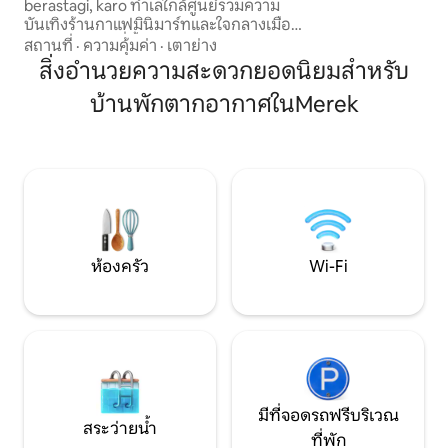
berastagi, karo ทำเลใกล้ศูนย์รวมความ
เชื่อมต่อและเติมพล
บันเทิงร้านกาแฟมินิมาร์ทและใจกลางเมือง
2 คนเข้าพักได้สูงส
brastagi ทำเลที่ตั้งอยู่ในลากูน่าคอทเทจ
สถานที่
·
ความคุ้มค่า
·
เตาย่าง
สัตว์เลี้ยงเข้าพักได้
คอมเพล็กซ์ มันอยู่ใน Google Maps
สิ่งอำนวยความสะดวกยอดนิยมสำหรับ
ตำแหน่งอยู่ที่ประมาณ 1 กม. ก่อนวันหยุดมิ
บ้านพักตากอากาศในMerek
กกี้ ห่างจากใจกลางเมือง berastagi
ประมาณ 2 กม. มีห้องนอนขนาดคิงไซส์ 2
ห้องห้องพักผ่อน 1 ห้อง (ใช้เป็นเตียงสำหรับ
2 คนได้) และเตียง 2 เตียง (ขนาดควีนไซส์)
บนระเบียง มีทีวีแอนดรอยด์เครื่องครัวและ
เครื่องมือบาร์บีคิวพร้อมให้บริการ
ห้องครัว
Wi-Fi
มีที่จอดรถฟรีบริเวณ
สระว่ายน้ำ
ที่พัก