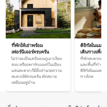
ที่พักให้เช่าพร้อม
ดิจิทัลโนแมด
เฟอร์นิเจอร์ครบครัน
เดินทางเพื่อ
ไม่ว่าจะเป็นเคบินบนภูเขาเงียบ
ที่พักสะดวกสบา
สงบ หรืออพาร์ทเมนท์ในเมือง
และพื้นที่ทำงา
แสนสะดวก ก็มีสิ่งอำนวยความ
ดิจิทัลโนแมดแ
สะดวกให้ครบครัน พักสบาย
ทางไกล
เหมือนอยู่บ้าน