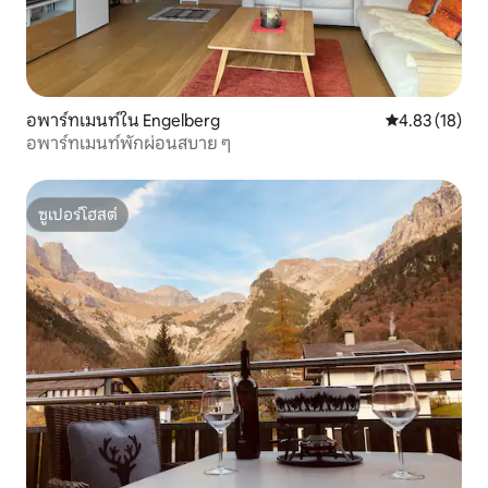
อพาร์ทเมนท์ใน Engelberg
คะแนนเฉลี่ย 4.
4.83 (18)
อพาร์ทเมนท์พักผ่อนสบาย ๆ
ซูเปอร์โฮสต์
ซูเปอร์โฮสต์