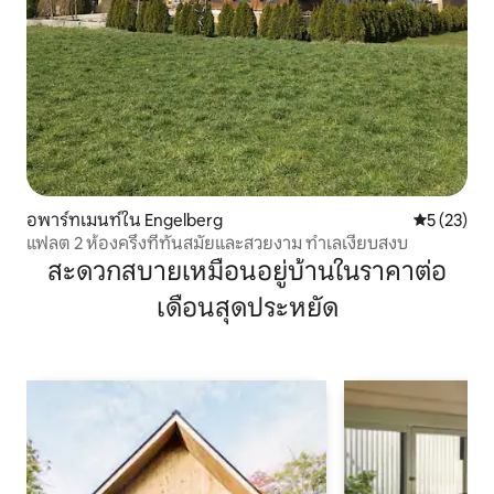
อพาร์ทเมนท์ใน Engelberg
คะแนนเฉลี่ย
5 (23)
แฟลต 2 ห้องครึ่งที่ทันสมัยและสวยงาม ทำเลเงียบสงบ
สะดวกสบายเหมือนอยู่บ้านในราคาต่อ
เดือนสุดประหยัด