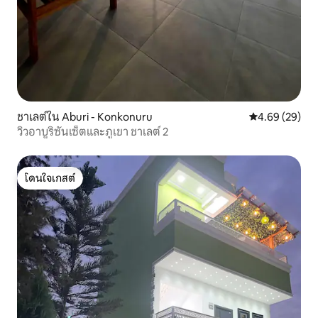
ชาเลต์ใน Aburi - Konkonuru
คะแนนเฉลี่ย 4.
4.69 (29)
วิวอาบูริซันเซ็ตและภูเขา ชาเลต์ 2
โดนใจเกสต์
โดนใจเกสต์