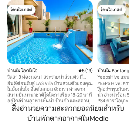
โดนใจเกสต์
โดนใจเกสต์
โดนใจเกสต์
โดนใจเกสต์
บ้านใน โอกโบโจ
คะแนนเฉลี่ย 5 จาก 5, 13 รีวิว
5 (13)
บ้านใน Pantang W
วิลล่า 3 ห้องนอน | สระว่ายน้ำส่วนตัว มี
YeepsHive แมนชั่น 
ระบบสำรองไฟ | อีสต์ลีกอน
เลานจ์และห้องออก
ยินดีต้อนรับสู่ LAS Villa บ้านส่วนตัวของคุณ
YEEPS Hive: ควา
ในอ็อกโบโจ อีสต์เลกอน อักกรา ห่างจาก
รีสอร์ทพบกับความส
สนามบินนานาชาติโคโตกาเพียง 18-20 นาที
น้ำ อ่างน้ำร้อน 5 ท
อยู่ใกล้ร้านอาหารชั้นนำ ร้านค้า และสถาน
PS4 คาราโอเกะ โต๊ะ
บันเทิงยามค่ำคืน วิลล่ามีห้องนอน 3 ห้องที่
ลูกดอก เก้าอี้นวด 
สิ่งอำนวยความสะดวกยอดนิยมสำหรับ
กว้างขวางและมีห้องน้ำในตัว การตกแต่ง
ระเบียงหลังคาเปิด
บ้านพักตากอากาศในMedie
ภายในที่ทันสมัย และสระว่ายน้ำส่วนตัว
แห่งความสง่างาม
ระบบไฟสำรองที่เชื่อถือได้ช่วยให้มั่นใจได้ถึง
Yeeps Hive ที่มีพื้น
ความสะดวกสบายอย่างต่อเนื่อง และมีผู้
ออกแบบที่ซับซ้อนม
ดูแลในสถานที่พร้อมให้ความช่วยเหลือ
สถานที่พักผ่อนที่น่