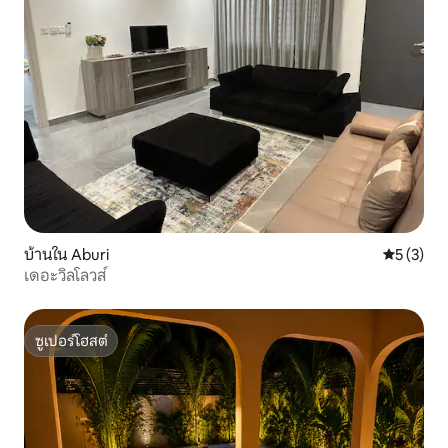
บ้านใน Aburi
คะแนนเฉลี่
5 (3)
เดอะวิลโลวส์
ซูเปอร์โฮสต์
ซูเปอร์โฮสต์