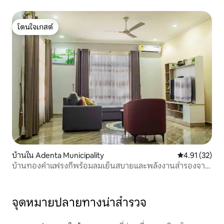
โดนใจเกสต์
โดนใจเกสต์
บ้านใน Adenta Municipality
คะแนนเฉลี่ย 4.
4.91 (32)
บ้านทองคำแฟรงกี้พร้อมลมเย็นสบายและพลังงานสำรองจาก
แสงอาทิตย์
จุดหมายปลายทางน่าสำรวจ