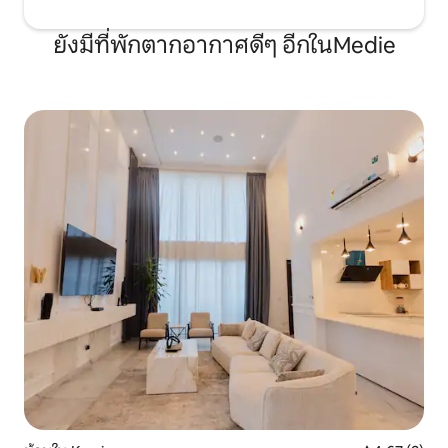
ยังมีที่พักตากอากาศดีๆ อีกในMedie