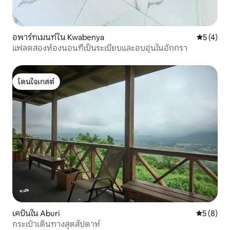
อพาร์ทเมนท์ใน Kwabenya
คะแนนเฉลี่
5 (4)
แฟลตสองห้องนอนที่เป็นระเบียบและอบอุ่นในอักกรา
โดนใจเกสต์
โดนใจเกสต์
เคบินใน Aburi
คะแนนเฉลี่
5 (8)
กระเป๋าเดินทางสุดสัปดาห์