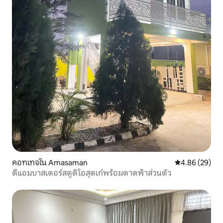
คอทเทจใน Amasaman
คะแนนเฉลี่ย 4.
4.86 (29)
ดีแอมบาสเดอร์สตูดิโอสุดเก๋พร้อมดาดฟ้าส่วนตัว