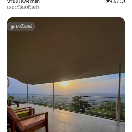
บ้านใน Kweiman
คะแนนเฉลี่ย 4
4.67 (3)
เดอะวัลเลย์วิลล่า
ซูเปอร์โฮสต์
ซูเปอร์โฮสต์