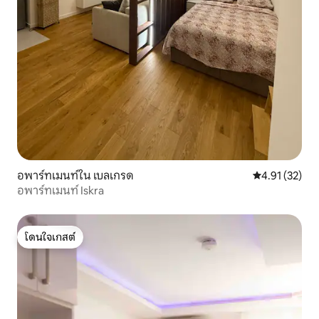
อพาร์ทเมนท์ใน เบลเกรด
คะแนนเฉลี่ย 4.
4.91 (32)
อพาร์ทเมนท์ Iskra
โดนใจเกสต์
โดนใจเกสต์