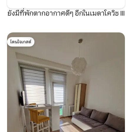
ยังมีที่พักตากอากาศดีๆ อีกในเมดาโควิช III
โดนใจเกสต์
โดนใจเกสต์