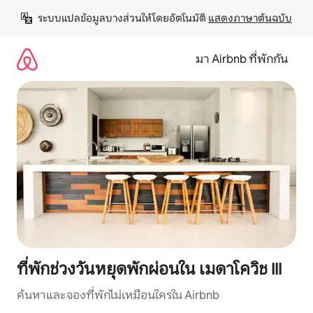
ข้าม
ระบบแปลข้อมูลบางส่วนให้โดยอัตโนมัติ 
แสดงภาษาต้นฉบับ
ไป
ยัง
เนื้อหา
มา Airbnb ที่พักกัน
ที่พักช่วงวันหยุดพักผ่อนใน เมดาโควิช III
ค้นหาและจองที่พักไม่เหมือนใครใน Airbnb