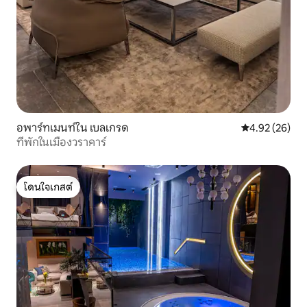
อพาร์ทเมนท์ใน เบลเกรด
คะแนนเฉลี่ย 4.
4.92 (26)
ที่พักในเมืองวราคาร์
โดนใจเกสต์
โดนใจเกสต์