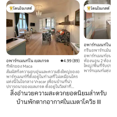
โดนใจเกสต์
โดนใจเกสต์
โดนใจเกสต์ที่สุด
โดนใจเกสต์ที่สุด
อพาร์ทเมนท์ใน สต
กรีนอพาร์ทเม้นท์
อพาร์ทเมนท์ขนาด 8
อพาร์ทเมนท์ใน เบลเกรด
คะแนนเฉลี่ย 4.99 จาก 5, 89 รีวิว
4.99 (89)
ห้องนอน 2 ห้องแบ่
ใหญ่/พื้นที่รับประท
ที่พักของ Maca
พาร์ทเมนท์แห่งนี้ต
สัมผัสทั้งความอบอุ่นและความยิ่งใหญ่ของอ
สถานที่ท่องเที่ยว
พาร์ทเมนท์ที่ตั้งอยู่ในทำเลที่ไม่เหมือนใคร
สมัชชาแห่งชาติพิพ
แห่งนี้ในใจกลาง Vracar เพื่อนบ้านที่น่า
ถนน Knez Mihajlo
ปรารถนาของเบลเกรด ตั้งอยู่ในวิลล่าที่
Kalemegdan Skadarlij
สวยงามและสง่างามการตกแต่งภายในร่วม
สิ่งอำนวยความสะดวกยอดนิยมสำหรับ
เข้าพักสามารถหาตั
สมัยที่น่ารื่นรมย์แห่งนี้เน้นรากเหง้าทาง
ดื่มต่างๆได้ที่ร้าน
บ้านพักตากอากาศในเมดาโควิช III
ประวัติศาสตร์ ระเบียงตั้งอยู่ท่ามกลางวิลล่า
เคียง สถานที่รับปร
มรดกทางวัฒนธรรมที่โดดเด่นมองเห็น
คะแนนสูงบางแห่งอยู
วิลล่าเหล่านี้ ตั้งอยู่ในส่วนที่สง่างามของ
ของชำตลอด 24 ชั่ว
Krunska คุณสามารถเดินเล่นสุดโรแมนติก