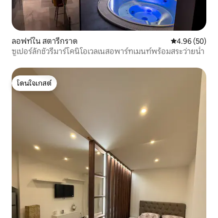
ลอฟท์ใน สตารีกราด
คะแนนเฉลี่ย 4.
4.96 (50)
ซูเปอร์ลักชัวรีมาร์โคนิโอเวลเนสอพาร์ทเมนท์พร้อมสระว่ายน้ำ
โดนใจเกสต์
โดนใจเกสต์