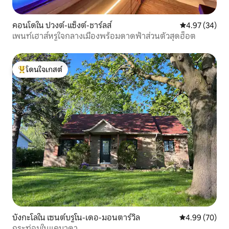
คอนโดใน ปวงต์-แซ็งต์-ชาร์ลส์
คะแนนเฉลี่ย 4.
4.97 (34)
เพนท์เฮาส์หรูใจกลางเมืองพร้อมดาดฟ้าส่วนตัวสุดฮ็อต
โดนใจเกสต์
โดนใจเกสต์ที่สุด
บังกะโลใน เซนต์บรูโน-เดอ-มอนตาร์วิล
คะแนนเฉลี่ย 4.
4.99 (70)
กระท่อมในแคนาดา