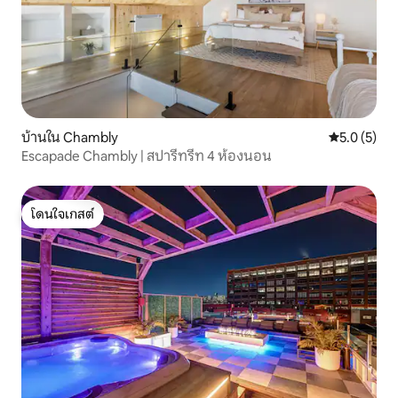
บ้านใน Chambly
คะแนนเฉลี่ย 
5.0 (5)
Escapade Chambly | สปารีทรีท 4 ห้องนอน
โดนใจเกสต์
โดนใจเกสต์