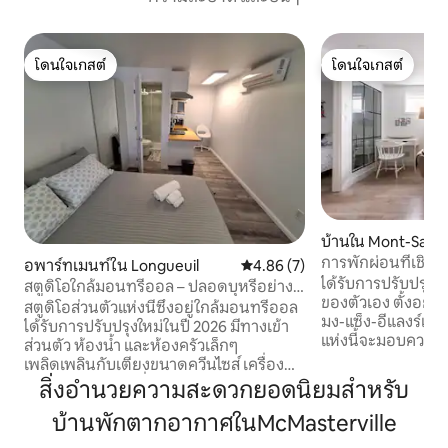
โดนใจเกสต์
โดนใจเกสต์
โดนใจเกสต์
โดนใจเกสต์
บ้านใน Mont-Saint-
การพักผ่อนที่เชิงเ
อพาร์ทเมนท์ใน Longueuil
คะแนนเฉลี่ย 4.86 จาก 5, 7 รีวิว
4.86 (7)
ได้รับการปรับปรุงใ
สตูดิโอใกล้มอนทรีออล – ปลอดบุหรี่อย่าง
ของตัวเอง ตั้งอยู่ใน
เคร่งครัด
สตูดิโอส่วนตัวแห่งนี้ซึ่งอยู่ใกล้มอนทรีออล
มง-แซ็ง-อีแลงร์และใก
ได้รับการปรับปรุงใหม่ในปี 2026 มีทางเข้า
แห่งนี้จะมอบความ
ส่วนตัว ห้องน้ำ และห้องครัวเล็กๆ
และความทันสมัยให
เพลิดเพลินกับเตียงขนาดควีนไซส์ เครื่อง
อย่างตั้งอยู่ในระยะทาง
ปรับอากาศและเครื่องทำความร้อนแบบติด
สิ่งอำนวยความสะดวกยอดนิยมสำหรับ
ที่สมบูรณ์แบบสำหรั
ผนัง พื้นอุ่น สมาร์ททีวี (Bell TV) เตาแม่
ว่าจะเป็นคนเดียว คู่ร
บ้านพักตากอากาศในMcMasterville
เหล็กไฟฟ้า เตาอบขนาดเล็ก ไมโครเวฟ และ
ที่มี: ชาและ Nespres
สิ่งอำนวยความสะดวกที่จำเป็น รวมที่จอด