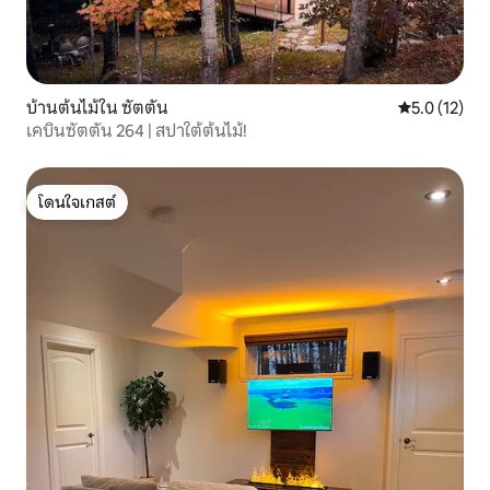
บ้านต้นไม้ใน ซัตตัน
คะแนนเฉลี่ย 5
5.0 (12)
เคบินซัตตัน 264 | สปาใต้ต้นไม้!
โดนใจเกสต์
โดนใจเกสต์