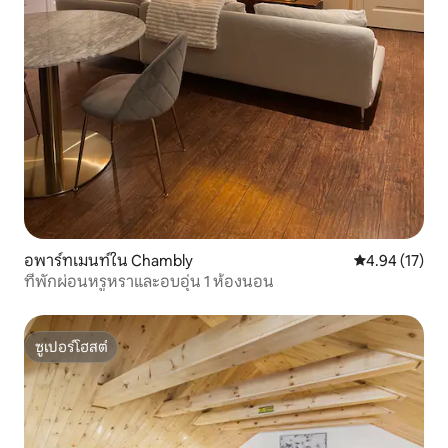
อพาร์ทเมนท์ใน Chambly
คะแนนเฉลี่ย 4.
4.94 (17)
ที่พักผ่อนหรูหราและอบอุ่น 1 ห้องนอน
ซูเปอร์โฮสต์
ซูเปอร์โฮสต์