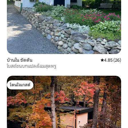
บ้านใน ซัตตัน
คะแนนเฉลี่ย 4.
4.85 (26)
โบสถ์ชนบทแปลงโฉมสุดหรู
โดนใจเกสต์
โดนใจเกสต์