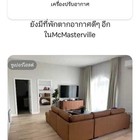
เครื่องปรับอากาศ
ยังมีที่พักตากอากาศดีๆ อีก
ในMcMasterville
ซูเปอร์โฮสต์
ซูเปอร์โฮสต์