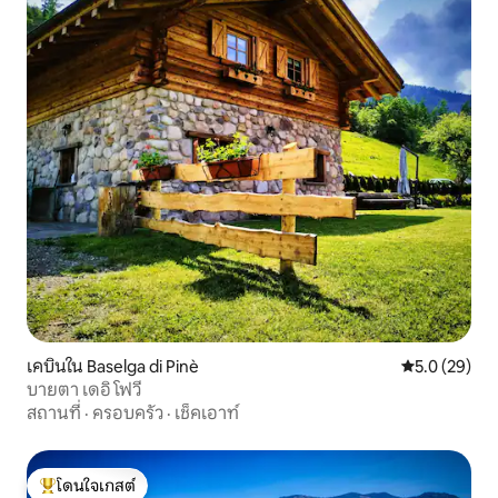
เคบินใน Baselga di Pinè
คะแนนเฉลี่ย 5
5.0 (29)
บายตา เดอิ โฟวี
สถานที่
·
ครอบครัว
·
เช็คเอาท์
โดนใจเกสต์
โดนใจเกสต์ที่สุด