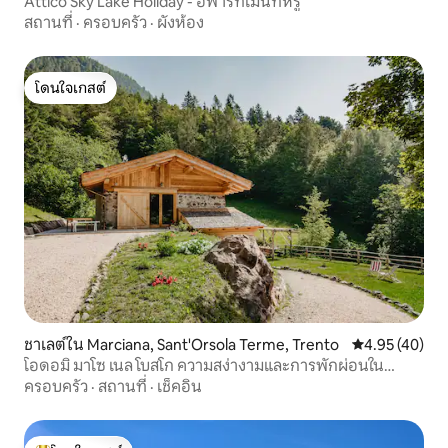
Attico Sky Lake Holiday - อพาร์ทเมนท์หรู
สถานที่
·
ครอบครัว
·
ผังห้อง
โดนใจเกสต์
โดนใจเกสต์
ชาเลต์ใน Marciana, Sant'Orsola Terme, Trento
คะแนนเฉลี่ย 4.
4.95 (40)
โอดอมิ มาโซ เนล โบสโก ความสง่างามและการพักผ่อนใน
ธรรมชาติ
ครอบครัว
·
สถานที่
·
เช็คอิน