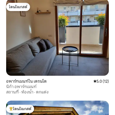
โดนใจเกสต์
โดนใจเกสต์
อพาร์ทเมนท์ใน เตรนโต
คะแนนเฉลี่ย 5
5.0 (12)
นิก้า อพาร์ทเมนท์
สถานที่
·
ห้องน้ำ
·
ตกแต่ง
โดนใจเกสต์
โดนใจเกสต์ที่สุด