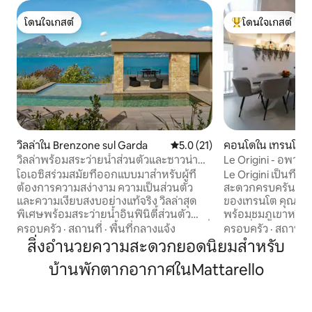
โดนใจเกสต์
โดนใจเกสต์
โดนใจเกสต์
โดนใจเกสต์ที่สุด
วิลล่าใน Brenzone sul Garda
คะแนนเฉลี่ย 5.0 จาก 5, 21 รีวิว
5.0 (21)
คอนโดใน เทรนโต
วิลล่าพร้อมสระว่ายน้ำส่วนตัวและซาวน่า
Le Origini - อพาร์
ทะเลสาบการ์ดา
โอเอซิสร่วมสมัยที่ออกแบบมาสำหรับผู้ที่
Le Origini เป็นที่พั
ต้องการความสง่างาม ความเป็นส่วนตัว
สะดวกครบครันบนเน
และความเงียบสงบอย่างแท้จริง วิลล่าสุด
ของเทรนโต คุณจะเ
พิเศษพร้อมสระว่ายน้ำอินฟินิตี้ส่วนตัว
พร้อมชมภูเขาหรือผ
ขนาดใหญ่ ซาวน่าส่วนตัว และวิวทะเลสาบที่
ผ่อนที่มีอ่าง Hotspi
ครอบครัว
·
สถานที่
·
พื้นที่กลางแจ้ง
ครอบครัว
·
สถานที่
งดงาม เหมาะสำหรับผู้เข้าพัก 4 คนที่
ซึ่งสามารถจองเพื่อ
สิ่งอำนวยความสะดวกยอดนิยมสำหรับ
ต้องการความสะดวกสบายและการพักผ่อน
จากที่นี่ คุณสามาร
บ้านพักตากอากาศในMattarello
อย่างเต็มที่ โดยรองรับได้สูงสุด 6 คนด้วย
เทือกเขาโดโลมิตี,
ที่นอนเพิ่มเติม 2 ที่ในพื้นที่นั่งเล่น พื้นที่
สถานที่สวยงามมา
กลางแจ้งที่น่าอยู่เป็นพิเศษ: ระเบียงที่มี
ได้อย่างสะดวกสบา
หลังคาคลุมพร้อมพื้นที่รับประทานอาหาร
ผลิตภัณฑ์ในท้องถิ่