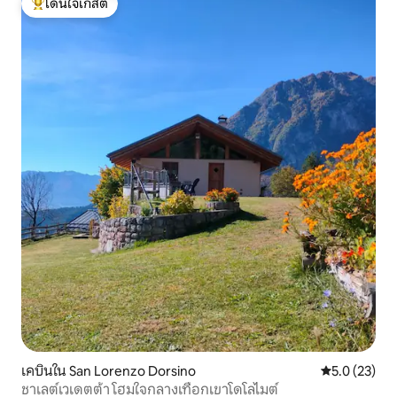
โดนใจเกสต์
โดนใจเกสต์ที่สุด
เคบินใน San Lorenzo Dorsino
คะแนนเฉลี่ย 5
5.0 (23)
ชาเลต์เวเดตต้า โฮมใจกลางเทือกเขาโดโลไมต์