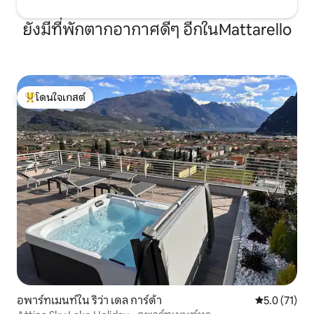
ยังมีที่พักตากอากาศดีๆ อีกในMattarello
โดนใจเกสต์
โดนใจเกสต์ที่สุด
อพาร์ทเมนท์ใน ริว่า เดล การ์ด้า
คะแนนเฉลี่ย 5
5.0 (71)