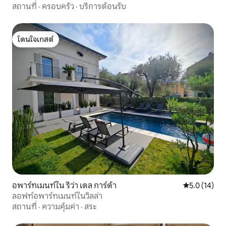
สถานที่
·
ครอบครัว
·
บริการต้อนรับ
โดนใจเกสต์
โดนใจเกสต์
อพาร์ทเมนท์ใน ริว่า เดล การ์ด้า
คะแนนเฉลี่ย 5
5.0 (14)
ลอฟท์อพาร์ทเมนท์ในวิลล่า
สถานที่
·
ความคุ้มค่า
·
สระ