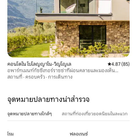
คอนโดใน โบโลญญาโน-วิญโญเล
คะแนนเฉลี่ย 4.
4.87 (85)
อพาร์ทเมนท์กัซซีเทอร์ราซซ่าที่ผ่อนคลายและมองเห็น
ทิวทัศน์แบบพาโนรามา
สถานที่
·
ครอบครัว
·
การเดินทาง
จุดหมายปลายทางน่าสำรวจ
จุดหมายปลายทางใกล้ๆ
สถานที่ท่องเที่ยวยอดนิยมในละแวก
โรม
ฟลอเรนซ์