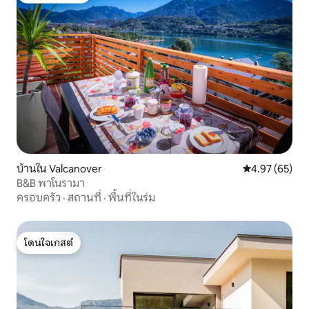
บ้านใน Valcanover
คะแนนเฉลี่ย 4.
4.97 (65)
B&B พาโนรามา
ครอบครัว
·
สถานที่
·
พื้นที่ในร่ม
โดนใจเกสต์
โดนใจเกสต์