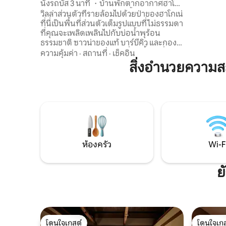
นั่งรถบัส 3 นาที ・บ้านพักตากอากาศฮาโก
ไม่มีสิ่งก
เนะ/บาร์บีคิว ・กองไฟ/บ่อน้ำพุร้อน
วิลล่าส่วนตัวที่รายล้อมไปด้วยป่าของฮาโกเน่
ทะเลสาบคาว
ธรรมชาติ/ซาวน่า/อ่างน้ำ/โฮมเธียเตอร์/
ที่นี่เป็นพื้นที่ส่วนตัวเต็มรูปแบบที่ไม่ธรรมดา
โดยการเดิน
สามารถบาร์บีคิวและกองไฟได้ในวันที่ฝนตก
ที่คุณจะเพลิดเพลินไปกับบ่อน้ำพุร้อน
ให้บริการ 
ธรรมชาติ ซาวน่าของแท้ บาร์บีคิว และกอง
รอบๆ ทะเ
ไฟ แค่อาคารเดียวก็มีครบ ที่พักนี้เป็นที่นิยม
ความคุ้มค่า
·
สถานที่
·
เช็คอิน
สะดวกซื้อ
จึงมีแนวโน้มว่าจะเต็มอย่างรวดเร็วหากคุณ
สิ่งอำนวยความ
(Obento) ฟ
ชอบ ขอแนะนำให้เพิ่มลงในรายการโปรดของ
สามารถพัก
คุณ! ขอแนะนำที่■พัก ขอต้อนรับสู่อินน์ที่มี
ถึงช้าก็ต
การออกแบบที่อบอุ่นมาบรรจบกับพรของ
ผ่อนที่ดี
น้ำพุร้อน เป็นพื้นที่ส่วนตัวที่ล้อมรอบด้วย
สวยงาม แล
ต้นไม้จึงเหมาะสำหรับครอบครัวและกลุ่ม
เวลาที่ผ่
นอกจากนี้ยังมีห้องพักสไตล์ญี่ปุ่นเพื่อให้คุณ
ทุกท่าน
ได้พักผ่อนอย่างสบายใจสำหรับครอบครัวที่
มีเด็กเล็ก มีพื้นที่บาร์บีคิวและกองไฟในพื้นที่
ห้องครัว
Wi-F
รองรับเสาค้ำที่มีหลังคาคลุม เพื่อให้คุณ
เพลิดเพลินโดยไม่ต้องกังวลเรื่องฝนเชื่อมต่อ
โดยตรงกับซาวน่า คุณสามารถออกจากการ
ย
ออกกำลังกายที่ทำให้เหงื่อออกมาได้ตรงไป
ล้างตัวได้เลย จากนั้นก็เพลิดเพลินกับลมเย็น
อีกครั้งหลังจากใช้บริการซาวน่า ห้องนั่งเล่น
มีระบบทำความร้อนใต้พื้น จึงสะดวกสบาย
แม้ในสภาพอากาศหนาวเย็น ■ สิ่งอำนวย
โดนใจเกสต์
โดนใจเกส
ความสะดวกที่สำคัญ การปรับปรุงเต็มรูป