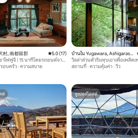
ต์
ซูเปอร์โฮสต์
30 รีวิว
 鳴沢村, 南都留郡
คะแนนเฉลี่ย 5.0 จาก 5, 17 รีวิว
5.0 (17)
บ้านใน Yugawara, Ashigarashi
mo District
ูเขาไฟฟูจิ | 15 นาทีโดยรถยนต์จาก
วิลล่าส่วนตัวริมหุบเขาเพื่อเพลิดเ
ุจิโกะ | สูงสุด 8 คน | 10 เตียง |
ธรรมชาติของโอโยคาวาระพร้อม
รอบครัว
·
ความสบาย
สถานที่
·
ความคุ้มค่า
·
วิว
 Zen Fuji
เช่า
สต์
ซูเปอร์โฮสต์
สต์
ซูเปอร์โฮสต์