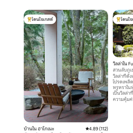
โดนใจเกสต์
โดนใจ
โดนใจเกสต์ที่สุด
โดนใจเกสต
วิลล่าใน 
mitsuru Di
สวนลับภูเข
หลัง
วิลล่าที่ต
โปรดเพลิด
หรูหราในห
เป็นวิลล่าท
เป็นฐานสำห
ความคุ้มค่
ตั้งอยู่บ
วากูโชที่ส
ทะเลสาบ 
สมบูรณ์แล
ความเป็นส
บ้านใน ฮาโกเนะ
คะแนนเฉลี่ย 4.89 จาก 5, 1
4.89 (112)
กับวิวที่ส