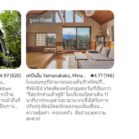
บ้านใน F
ซูเปอร์โฮสต์
โดนใจ
mitsuru D
วิวภูเขาไฟ
ซูเปอร์โฮสต์
โดนใจเกส
"Tsukiyom
บ้านส่วนตั
ญี่ปุ่น ใ
ตีนเขาฟูจิ
ถึงได้
สงบของด
ญี่ปุ่นสม
ภูเขาไฟฟู
สถานที่
·
สามารถผ
ตามฤดูกาลและ
เอกลักษ
ะแนนเฉลี่ย 4.97 จาก 5, 620 รีวิว
4.97 (620)
เคบินใน Yamanakako, Minami
คะแนนเฉลี่ย 4.77 จาก 5, 
4.77 (146)
สิ่งอำนว
tsuru District
อน
โรงแรมหรูที่สามารถมองเห็นทิวทัศน์ที่
สร้างขึ้น
ช่วยให้
งดงามของภูเขาไฟฟูจิได้เพียงผู้เดียว พร้อม
kitani
ที่พักนี้จำกัดเพียงหนึ่งกลุ่มต่อวันที่เรียกว่า
สว่างที่ส
]
ซาวน่า เดิน 11 นาทีถึงทะเลสาบยามานากะ!
"รีสอร์ทส่วนตัวฟูจิ" ในบริเวณวิลล่าเดิน 11
จากการเด
รเข้าถึงก็
นาทีจากทะเลสาบยามานากะซึ่งได้รับการ
รองรับได
เป็นทาง
ปรับปรุงใหม่โดยนักออกแบบในเดือน
ครอบครัวและกลุ่
กรกฎาคม 2024 เป็นบ้านดีไซน์ทันสมัย
ซูเปอร์มา
ความคุ้มค่า
·
ครอบครัว
·
สิ่งอำนวยความ
ี่แหล่ง
สไตล์ญี่ปุ่นตั้งอยู่บนพื้นที่ทั้งหมด 115 ตร.ม.
ระยะเดินถ
สะดวก
พลินได้
เคบิน 3LDK เมื่อคุณขึ้นไปที่ชั้น 2 คุณจะเห็น
สำหรับการ
อน้ำพุร้อน
ภูเขาขนาดใหญ่ฟูจิจากหน้าต่างห้องนั่งเล่น
และบริเวณ
ป็นอัลคา
บาร์บีคิวบนระเบียงขนาดใหญ่ด้านหลังของ
ใช้เวลาอย