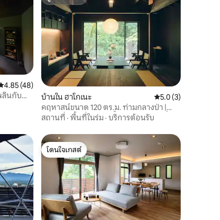
ซูเปอร์โฮสต์
คะแนนเฉลี่ย 4.85 จาก 5, 48 รีวิว
4.85 (48)
พลินกับ
บ้านใน ฮาโกเนะ
คะแนนเฉลี่ย 5.0 จาก 5
5.0 (3)
ซาวน่าแบบ
คฤหาสน์ขนาด 120 ตร.ม. ท่ามกลางป่า |
ศิลปะ ซาวน่า อ่างอาบน้ำกลางแจ้งแบบกึ่ง
สถานที่
·
พื้นที่ในร่ม
·
บริการต้อนรับ
เปิด
โดนใจเกสต์
โดนใจเกสต์