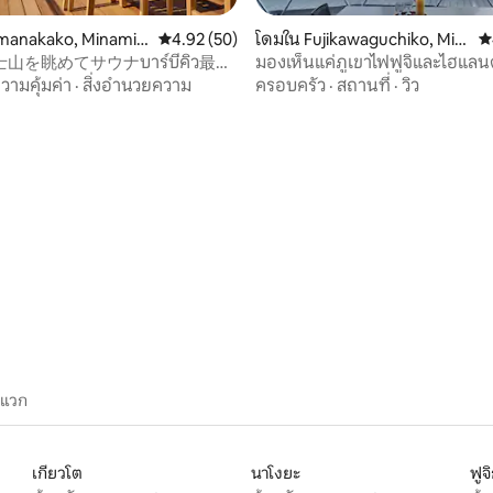
amanakako, Minamit
คะแนนเฉลี่ย 4.92 จาก 5, 50 รีวิว
4.92 (50)
โดมใน Fujikawaguchiko, Min
ค
ict
amitsuru District
山を眺めてサウナบาร์บีคิว最大
มองเห็นแค่ภูเขาไฟฟูจิและไฮแลนด์
 No.10 Mt.Fuji Sky Villa
เต็นท์โดมยอดนิยม [Imperial P
วามคุ้มค่า
·
สิ่งอำนวยความ
ครอบครัว
·
สถานที่
·
วิว
DOME]
87 รีวิว
ะแวก
เกียวโต
นาโงยะ
ฟูจ