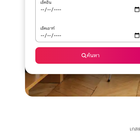
เช็คอิน
เช็คเอาท์
ค้นหา
เกสต