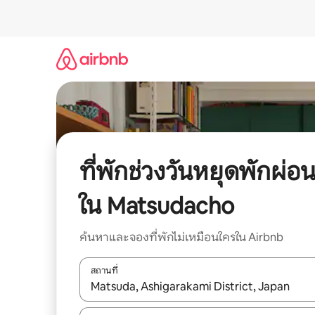
ข้าม
ไป
ยัง
เนื้อหา
ที่พักช่วงวันหยุดพักผ่อ
ใน Matsudacho
ค้นหาและจองที่พักไม่เหมือนใครใน Airbnb
สถานที่
ใช้ลูกศรขึ้นลง หรือใช้การสัมผัสหรือปัด เพื่อสำรวจผ