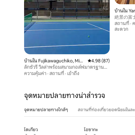
บ้านใน Y
suru Distr
絶景の富士
20 （名 The
สถานที่
·
ค
สะดวก
บ้านใน Fujikawaguchiko, Mina
คะแนนเฉลี่ย 4.98 จาก 5, 
4.98 (87)
mitsuru District
ลักซัวรี วิลล่าพร้อมสนามกอล์ฟมาตรฐาน
สหรัฐอเมริกา พร้อมวิวภูเขาไฟฟูจิ MAAA
ความคุ้มค่า
·
สถานที่
·
เข้าถึง
จุดหมายปลายทางน่าสำรวจ
จุดหมายปลายทางใกล้ๆ
สถานที่ท่องเที่ยวยอดนิยมในล
โตเกียว
โอซากะ