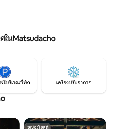
ดังนั้นโปรด
ภูเขาฟูจิและหลังจากเพลิดเพลินกับซาวน่า
ยังมี
บาร์เรลที่ล้อมรอบด้วยต้นไม้คุณสามารถ
น 4000 เยน
อาบน้ำในป่าในพื้นที่พักผ่อนด้านนอกสนาม
ตาผิง★เอ
มีหลุมก่อไฟขนาดใหญ่ที่คุณสามารถพูดคุย
ฤดูหนาว
รอบกองไฟได้นอกจากนี้ยังมีรั้วสูงในสวนดัง
งานเราจะ
นั้นหากคุณพาสุนัขมาด้วยคุณไม่ต้องกังวล
ช้งาน
ว่าจะวิ่งหนีไป ห้องพักมีหน้าจอขนาดใหญ่
าศในMatsudacho
ภัยสำหรับ
90 นิ้วให้คุณเพลิดเพลินไปกับ Prime Video,
พบคุณเร็วๆ
Youtube และอื่นๆอีกมากมายในเวลากลาง
คืนคุณยังสามารถเห็นท้องฟ้าที่เต็มไปด้วย
คาที่แสดง
ดวงดาวได้หากสภาพที่เหมาะสม
ดกรอก
ฟรีบริเวณที่พัก
เครื่องปรับอากาศ
ho
ซูเปอร์โฮสต์