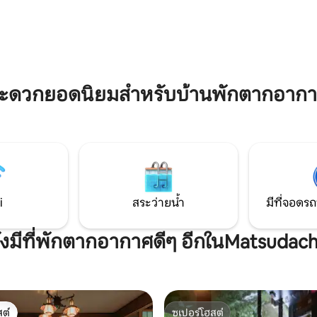
ไลน์อ่อนแอ ยังมีพื้นที่★บาร์บีคิว
ีดขวางจากสวนโออิชิและริม
ใช้ประโยชน์จากมัน!(นอกจากนี้เรา
ากูจิซึ่งอยู่ห่างออกไป 5 นาที
อุปกรณ์ให้เช่าเราจะเรียกเก็บเงิ
เท้า ที่ Villa เรามีจักรยานไฟฟ้า
หลังการใช้งาน) ★เราได้เปิดตัวเ
ดังนั้นโปรดใช้เพื่อสำรวจบริเวณ
ทานอลทางชีวภาพที่ไม่จำกัดใน
ลสาบ หรือไปร้านอาหารและร้าน
โปรดส่งข้อความถึงเราเมื่อคุณใช้
ในบริเวณใกล้เคียง เรามีอาหารค่ำ
เรียกเก็บเงิน 2,000 เยนหลังการใ
สะดวกยอดนิยมสำหรับบ้านพักตากอาก
รีให้กับผู้เข้าพัก ดังนั้นคุณจึง
นอกจากนี้เรามีที่จอดรถที่ปลอด
ผ่อนได้อย่างสบายใจแม้ว่าจะมา
2 คันในบริเวณที่พัก หวังว่าจะได้
าม โปรดเพลิดเพลินกับวันหยุดพัก
นี้ * เป็นบ้านทั้งหลังแต่ราคาห้องพักแตก
ที่สุดโดยรายล้อมไปด้วยสวน
ต่างกันไปขึ้นอยู่กับจำนวนคน รา
ะดื่มด่ำกับความเงียบสงบและ
เป็นราคาสำหรับ 2 คนดังนั้นโปร
านไปอย่างช้า ๆ เรารอการมาถึงของ
จำนวนคนที่แน่นอนก่อนจอง
i
สระว่ายน้ำ
มีที่จอดรถ
ังมีที่พักตากอากาศดีๆ อีกในMatsudac
ต์
ซูเปอร์โฮสต์