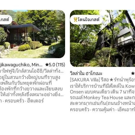
เกสต์
โดนใจเกสต์
์ที่สุด
โดนใจเกสต์ที่สุด
Fujikawaguchiko, Mina
คะแนนเฉลี่ย 5.0 จาก 5, 115 รีวิว
5.0 (115)
strict
าไฟฟูจิ/ใกล้สวนโออิชิ/วิลล่าทั้ง
วิลล่าใน ฮาโกเนะ
ค
ั้งอยู่ในสวนกว้างใหญ่บนที่ราบสูง
[SAKURA Villa] รีสอ★ร์ทน้ำพุร้
เพลินกับวันหยุดพักผ่อนที่
ธรรมชาติ★บรรยากาศธรรมชาติที่
เราให้บริการบ้านที่มีสไตล์ใน Kow
้องพักที่กว้างขวางและเงียบสงบ
คุณผ่อนคลาย [ฮาโกเน่] [โคอุคุยะ
Onsen แบบคนเดียว เดิน 7 นาทีจากป้าย
ี่ให้เช่าทั้งหลังซึ่งเหมาะอย่างยิ่ง
รถเมล์ Monkey Tea House และกา
รับการเที่ยวชมภูเขาไฟฟูจิ วิลล่า
า
·
ครอบครัว
·
ฮีตเตอร์
สะดวกมากเช่นกัน(ถนนข้างหน้า
นชายฝั่งทางเหนือของทะเลสาบคา
ลาดชันที่มีความลาดชัน) สามารถ
ครอบครัว
·
ความคุ้มค่า
·
เช็คเอาท์
วยงาม มองเห็นภูเขาไฟฟูจิข้าม
เพลิดเพลินกับน้ำพุร้อนธรรมชาติท
ล้อมรอบด้วยธรรมชาติอันอุดม
กำเนิดจากแหล่งน้ำสามารถเพลิดเ
ะต้นไม้สวยงาม และมีเสน่ห์ด้วย
ตลอด 24 ชั่วโมง แหล่งที่มาของบ่
่วนตัวสูง คุณสามารถเพลิดเพลิน
12 รีวิว
คือโควาไชยานีออนเซ็นซึ่งกลายเ
วยงามของภูเขาไฟฟูจิที่มีพลังและ