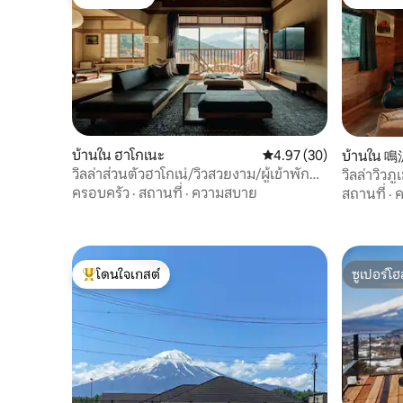
โดนใจเกสต์
โดนใจเกส
แบบ: การตกแต่งภายในที่ซับซ้อนโดยนัก
ออกแบบมืออาชีพ ・ออนเซ็น: นิโนไดระออ
นเซ็นที่ขึ้นชื่อเรื่องคุณสมบัติที่มีประโยชน์ต่อ
ผิว สิ่งอำนวยความสะดวกบาร์บีคิว: อุปกรณ์
ครบครันพร้อมเตาย่างบาร์บีคิวแท้ๆ พื้นที่
ก่อกองไฟ: ผ่อนคลายรอบกองไฟยามค่ำคืน
• โปรเจคเตอร์: เพลิดเพลินกับภาพยนตร์บน
จอขนาดใหญ่ ・ซาวน่าและอ่างน้ำร้อน: มี
ซาวน่าและอ่างน้ำร้อนให้ใช้ ・ห้องพักสไตล์
บ้านใน ฮาโกเนะ
คะแนนเฉลี่ย 4.97 จาก 5, 
4.97 (30)
บ้านใน
ญี่ปุ่น: ห้องพักสไตล์ญี่ปุ่นพร้อมเสื่อทาทามิ
วิลล่าส่วนตัวฮาโกเน่/วิวสวยงาม/ผู้เข้าพัก
วิลล่าวิวภ
เพื่อให้ได้บรรยากาศแบบญี่ปุ่นดั้งเดิม ・สิ่ง
สูงสุด 10 คน
สถานีคาวาก
ครอบครัว
·
สถานที่
·
ความสบาย
สถานที่
·
ค
อำนวยความสะดวกสำหรับเด็ก: เรามีเก้าอี้
Sky Forest
สูงสำหรับเด็ก อุปกรณ์รับประทานอาหาร
สำหรับเด็ก ฟูกนอน ของเล่น ฯลฯ
โดนใจเกสต์
ซูเปอร์โฮ
โดนใจเกสต์ที่สุด
ซูเปอร์โฮ