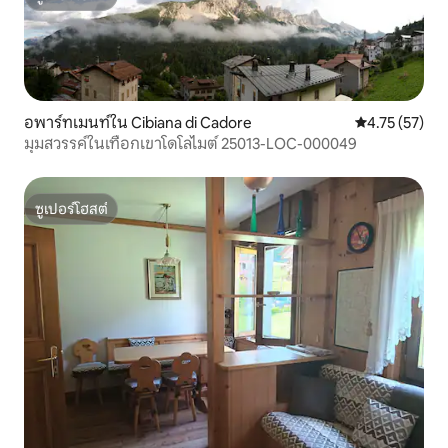
ซูเปอร์โฮสต์
อพาร์ทเมนท์ใน Cibiana di Cadore
คะแนนเฉลี่ย 4.
4.75 (57)
มุมสวรรค์ในเทือกเขาโดโลไมต์ 25013-LOC-000049
ซูเปอร์โฮสต์
ซูเปอร์โฮสต์