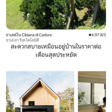
ชาเลต์ใน Cibiana di Cadore
คะแนนเฉลี่ย 4.
4.97 (61)
ชาเล่ ลา ริเต โดโลมิตี
สะดวกสบายเหมือนอยู่บ้านในราคาต่อ
เดือนสุดประหยัด