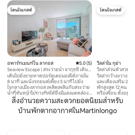
โดนใจเกสต์
โดนใจเกสต์
โดนใจเกสต์
โดนใจเกสต์
อพาร์ทเมนท์ใน ลากอส
คะแนนเฉลี่ย 5.0 จาก 5, 5 รีวิว
5.0 (5)
วิลล่าใน กุย่า
Seaview Escape | สระว่ายน้ำ จากุซซี่ เดิน 7
วิลล่าส่วนตัวสวย
นาทีถึงหาด
เดินไปยังชายหาดปอร์ตูเดอมอสได้ภายใน
วิลล่ากว้างขวางมี 
8 นาที และนั่งรถยนต์เพียง 5 นาทีไปยัง
และเตียงเสริม 2 เตี
ใจกลางเมืองลากอส เพลิดเพลินกับสระว่าย
พักสูงสุด 12 คน เ
น้ำที่หันหน้าไปทางทิศใต้ซึ่งมีแสงแดดส่อง
หรือเพื่อน ตั้งอยู่ในทำเลที่เงียบสงบและเป็น
ถึง จากุ๊ซซี่บนดาดฟ้า ยิม ระเบียง 2 แห่ง
ส่วนตัวบนชานเมือง
สิ่งอำนวยความสะดวกยอดนิยมสำหรับ
และพื้นที่สำหรับผู้เข้าพักสูงสุด 6 คน สิ่ง
ห่างจากชายหาด ร้
บ้านพักตากอากาศในMartinlongo
อำนวยความสะดวกครบครัน เหมาะสำหรับ
เพียงไม่กี่นาที เป
ครอบครัวและเด็ก คู่รัก ผู้ทำงานทางไกล
แบบของความสงบ คว
และวันหยุดพักผ่อนริมชายหาด อพาร์ทเม
ความสะดวกสบาย เพลิดเพลินกับการ
นท์สุดหรูที่ทันสมัยของเรามีความสมดุลที่
ตกแต่งภายในที่สว่า
สมบูรณ์แบบของชายหาด ความสบาย และ
ครบครัน สวนขนาดให