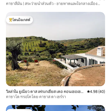
คาซาลีมัน | สระว่ายน้ำส่วนตัว - ชายหาดและใจกลางเมือง
(650 ม.)
โดนใจเกสต์
โดนใจเกสต์ที่สุด
วิลล่าใน ยูเนียว ดาส เฟรเกเซียส เดอ คอนเซอเซา
คะแนนเฉลี่ย 4.
4.98 (40)
และ คาเบนาส เดอ ทาวีรา
คาซา โด ทรอโค โดย คาซาส ดา เซร์รา