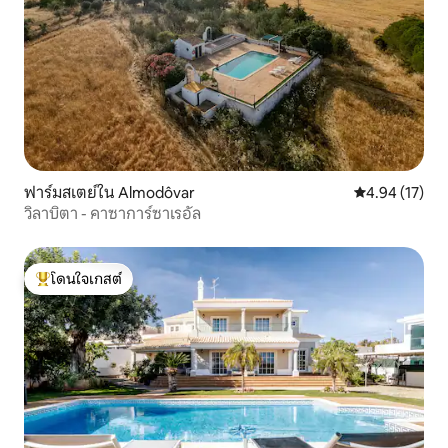
ฟาร์มสเตย์ใน Almodôvar
คะแนนเฉลี่ย 4.
4.94 (17)
วิลาบิตา - คาซาการ์ซาเรอัล
โดนใจเกสต์
โดนใจเกสต์ที่สุด