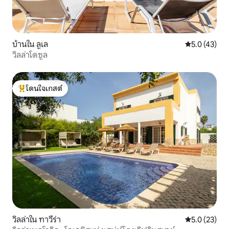
บ้านใน ลูเล
คะแนนเฉลี่ย 5
5.0 (43)
วิลล่าโดซูล
โดนใจเกสต์
โดนใจเกสต์ที่สุด
วิลล่าใน ทาวีร่า
คะแนนเฉลี่ย 5
5.0 (23)