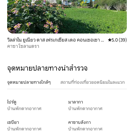
วิลล่าใน ยูเนียว ดาส เฟรเกเซียส เดอ คอนเซอเซา แ
คะแนนเฉลี่ย 5
5.0 (39)
ละ คาเบนาส เดอ ทาวีรา
คาซา โซลาแตรา
จุดหมายปลายทางน่าสำรวจ
จุดหมายปลายทางใกล้ๆ
สถานที่ท่องเที่ยวยอดนิยมในละแวก
โปร์ตู
มาลากา
บ้านพักตากอากาศ
บ้านพักตากอากาศ
เซบียา
คาซาบลังกา
บ้านพักตากอากาศ
บ้านพักตากอากาศ