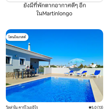
ยังมีที่พักตากอากาศดีๆ อีก
ในMartinlongo
โดนใจเกสต์
โดนใจเกสต์
วิลล่าใน คาร์โวเออิโร
คะแนนเฉลี่ย 5
5.0 (13)