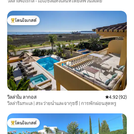
วิลล่าเพอโรกิล - โอเอซิสแห่งเสน่ห์โดยลิฟวินสเตย์
โดนใจเกสต์
โดนใจเกสต์ที่สุด
วิลล่าใน ลากอส
คะแนนเฉลี่ย 4.
4.92 (92)
วิลล่าริมทะเล | สระว่ายน้ำและจากุซซี่ | การพักผ่อนสุดหรู
โดนใจเกสต์
โดนใจเกสต์ที่สุด