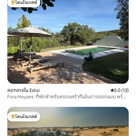
โดนใจเกสต์
โดนใจเกสต์ที่สุด
คอทเทจใน Estoi
คะแนนเฉลี่ย 5
5.0 (13)
Fora Houses: ที่พักสำหรับครอบครัวที่เน้นการออกแบบ พร้อม
สระว่ายน้ำและสวน
โดนใจเกสต์
โดนใจเกสต์ที่สุด