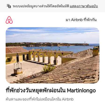
ข้าม
ระบบแปลข้อมูลบางส่วนให้โดยอัตโนมัติ 
แสดงภาษาต้นฉบับ
ไป
ยัง
เนื้อหา
มา Airbnb ที่พักกัน
ที่พักช่วงวันหยุดพักผ่อนใน Martinlongo
ค้นหาและจองที่พักไม่เหมือนใครใน Airbnb