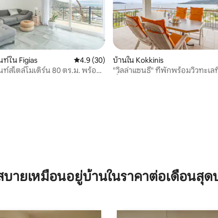
ท์ใน Figias
คะแนนเฉลี่ย 4.9 จาก 5, 30 รีวิว
4.9 (30)
บ้านใน Kokkinis
ท์สไตล์โมเดิร์น 80 ตร.ม. พร้อม
"วิลล่าแซนธี" ที่พักพร้อมวิวทะเลที
 21 รีวิว
างจากเอเธนส์ 1 ชม.
ตื่นใจ!
บายเหมือนอยู่บ้านในราคาต่อเดือนสุด