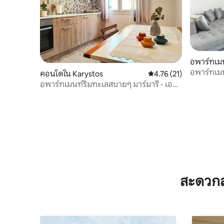
อพาร์ทเมน
อพาร์ทเมน
คอนโดใน Karystos
คะแนนเฉลี่ย 4.76 จาก 5,
4.76 (21)
วิวทะเลห่
อพาร์ทเมนท์ริมทะเลสบายๆ มาร์มารี - เอ
เวีย
สะดวกส