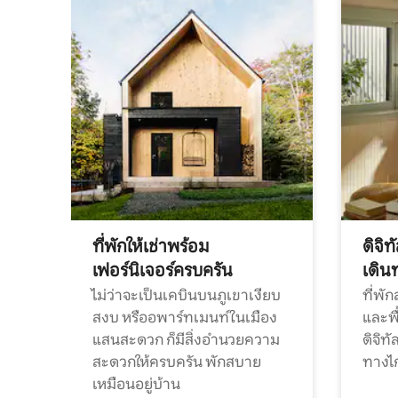
ที่พักให้เช่าพร้อม
ดิจิ
เฟอร์นิเจอร์ครบครัน
เดิน
ไม่ว่าจะเป็นเคบินบนภูเขาเงียบ
ที่พั
สงบ หรืออพาร์ทเมนท์ในเมือง
และพื
แสนสะดวก ก็มีสิ่งอำนวยความ
ดิจิ
สะดวกให้ครบครัน พักสบาย
ทางไ
เหมือนอยู่บ้าน