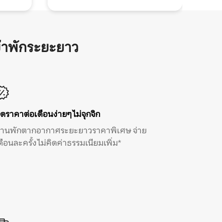
้าพักระยะยาว
ิดราคาต่อเดือนง่ายๆ ไม่จุกจิก
้านพักตากอากาศระยะยาวราคาพิเศษ จ่าย
ดือนละครั้ง ไม่คิดค่าธรรมเนียมเพิ่ม*