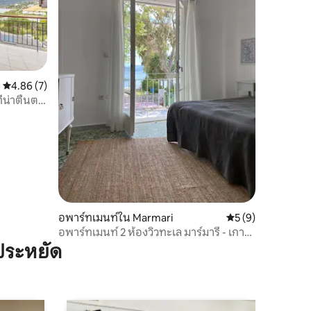
คะแนนเฉลี่ย 4.86 จาก 5, 7 รีวิว
4.86 (7)
่น่าตื่นตา
อพาร์ทเมนท์ใน Marmari
คะแนนเฉลี่ย 5 จาก 5
5 (9)
อพาร์ทเมนท์ 2 ห้องวิวทะเล มาร์มารี - เกาะ
เอเวีย
ประหยัด