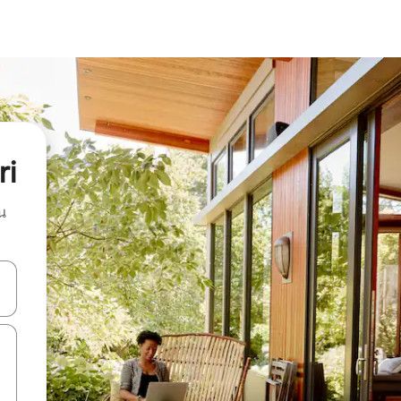
ri
น
ลการค้นหา