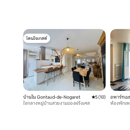
โดนใจเกสต์
โดนใจเกสต์
บ้านใน Gontaud-de-Nogaret
คะแนนเฉลี่ย 5 จาก 5,
5 (10)
อพาร์ทเม
ใจกลางหมู่บ้านสวยงามของฝรั่งเศส
ห้องพักเพอ
อินเทอร์เ