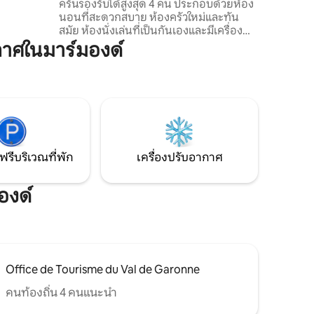
ครันรองรับได้สูงสุด 4 คน ประกอบด้วยห้อง
รเชื่อมต่อ
นอนที่สะดวกสบาย ห้องครัวใหม่และทัน
การของมือ
สมัย ห้องนั่งเล่นที่เป็นกันเองและมีเครื่อง
ปรับอากาศ รวมถึงห้องสุขาแยกต่างหาก
าศในมาร์มองด์
นอกจากนี้ยังเพลิดเพลินกับระเบียงที่มีโต๊ะ
และเก้าอี้ เหมาะสำหรับช่วงเวลาผ่อนคลาย
กลางแจ้ง ใกล้สิ่งอำนวยความสะดวกทั้งหมด
งานอดิเรกและกิจกรรม ห่างออกไปไม่ถึง
100 เมตร ค้นพบสวนสาธารณะที่สวยที่สุดใน
มาร์มองด์ สถานที่สัญลักษณ์ของเทศกาลกา
รอร็อกชื่อดัง
ฟรีบริเวณที่พัก
เครื่องปรับอากาศ
องด์
Office de Tourisme du Val de Garonne
คนท้องถิ่น 4 คนแนะนำ