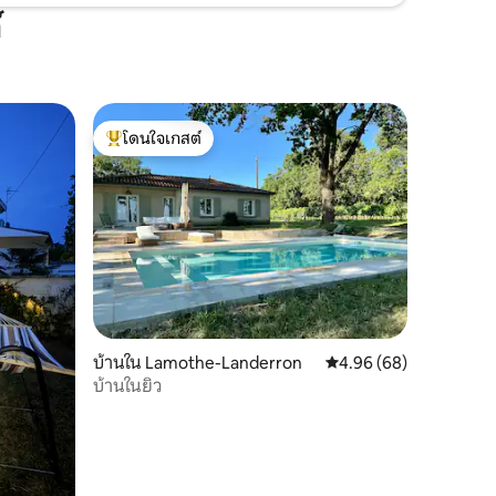
์
โดนใจเกสต์
โดนใจเกสต์ที่สุด
บ้านใน Lamothe-Landerron
คะแนนเฉลี่ย 4.96 จาก 5,
4.96 (68)
บ้านในยิว