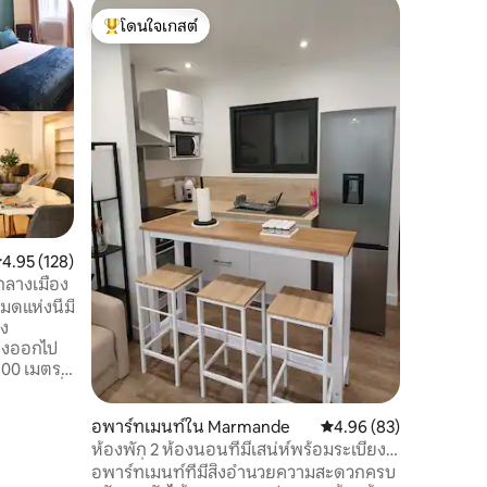
บ้านใน 
โดนใจเกสต์
โดนใจเก
ห้องพักชั
โดนใจเกสต์ที่สุด
โดนใจเก
ใจกลางเม
ที่พักที
สะดวกครบ
มันช่วยใ
ฤดูร้อน ล
กลางแจ้ง
ยืดหยุ่นม
ดังนั้นส
ผ่าน Home Exch
พาร์ตเมน
บนถนนข้างเคียง 
ะแนนเฉลี่ย 4.95 จาก 5, 128 รีวิว
4.95 (128)
lesnuitsl
กลางเมือง
Festivali
หมดแห่งนี้มี
าง
างออกไป
900 เมตร
อมทำเลที่
เข้าพัก
อพาร์ทเมนท์ใน Marmande
คะแนนเฉลี่ย 4.96 จาก 5,
4.96 (83)
สีเขียวของ
ห้องพัก 2 ห้องนอนที่มีเสน่ห์พร้อมระเบียง
และเครื่องปรับอากาศ
อพาร์ทเมนท์ที่มีสิ่งอำนวยความสะดวกครบ
ันห้องน้ำ