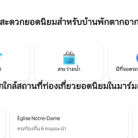
พร้อมฝักบัวและโถสุขภัณฑ์และกา
ของคุณ (ชา กาแฟ มาเดอลีน) มี
ไฟเบอร์เพื่อตอบสนองความต้อง
TERRA AVENTURA 🧭 หลายเส้น
อาชีพ
้เคียง
มสะดวกยอดนิยมสำหรับบ้านพักตากอาก
i
สระว่ายน้ำ
มีที่จอดรถ
พักใกล้สถานที่ท่องเที่ยวยอดนิยมในมาร์ม
Église Notre-Dame
คนท้องถิ่น 6 คนแนะนำ