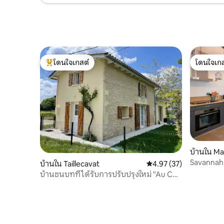
โดนใจเกสต์
โดนใจเกส
โดนใจเกสต์ที่สุด
โดนใจเกส
บ้านใน M
Savannah
บ้านใน Taillecavat
คะแนนเฉลี่ย 4.97 จาก 5, 
4.97 (37)
บ้านชนบทที่ได้รับการปรับปรุงใหม่ "Au Cep
de Guy"