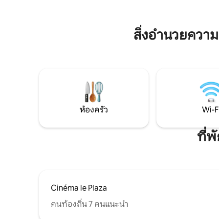
เก็บไวน์อยู่ใกล้เคียง สระว่ายน้ำและโรงเรียน
อาหารเช้า
มัธยมอยู่ห่างออกไป 1 นาที สถานีรถไฟและ
เส้นทาง 
การอร็อกอยู่ห่างออกไป 15 นาทีโดยการเดิน
ทางอยู่ใกล
เท้า สวรรค์แห่งความสง่างามและความสงบ ·
สิ่งอำนวยควา
Canopée Marmande
ห้องครัว
Wi-F
ที่
Cinéma le Plaza
คนท้องถิ่น 7 คนแนะนำ