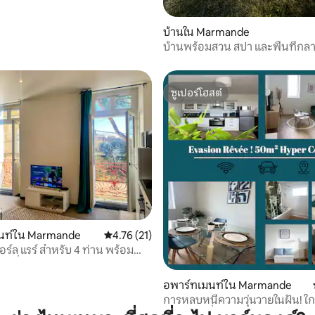
บ้านใน Marmande
บ้านพร้อมสวน สปา และพื้นที่กลาง
อบอุ่น
ซูเปอร์โฮสต์
ซูเปอร์โฮสต์
 10 รีวิว
นท์ใน Marmande
คะแนนเฉลี่ย 4.76 จาก 5, 21 รีวิว
4.76 (21)
ร์ล แรร์ สำหรับ 4 ท่าน พร้อม
น็ต/สิ่งอำนวยความสะดวก
อพาร์ทเมนท์ใน Marmande
การหลบหนีความวุ่นวายในฝัน! ใกล้สถานี
รถไฟ + เครื่องปรับอากาศ