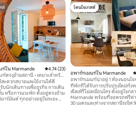
สต์
โดนใจเกสต์
สต์
โดนใจเกสต์
64 รีวิว
นท์ใน Marmande
คะแนนเฉลี่ย 4.74 จาก 5, 23 รีวิว
4.74 (23)
อพาร์ทเมนท์ใน Marmande
ค
ท์ตรงข้ามสถานี • เหมาะสำหรับ
อพาร์ทเมนท์น่าอยู่ 1 ห้องนอนใจ
กระยะสั้นและการเข้าพักสำหรับ
ที่สะดวกสบายและใช้งานได้ดี
ที่พักที่ได้รับการปรับปรุงใหม่ทั้ง
ับนักเดินทางเพื่อธุรกิจ การเดิน
สไตล์ที่ไม่เหมือนใคร ตั้งอยู่ใจกล
้น หรือการแวะพัก ตั้งอยู่ตรงข้าม
Marmande พร้อมที่จอดรถฟรีห่
มาร์มันด์ ทุกอย่างอยู่ในระยะ
30 เมตรและห่างจากสถานีรถไฟ 
บรรยากาศที่อบอุ่นและอบอุ่นพร้
ารกิจมืออาชีพ ช่วงระหว่างกาล
ตั้งจะทำให้คุณพึงพอใจตลอดการ
เย็นอากาศ
โบนัสเพิ่มเติมคือการเข้าถึงพื้นที่
น 🎁 สิ่งที่มีให้:
La Filhole ได้ทันที ที่พักที่สะดวกสบาย
้าขนหนู อินเทอร์เน็ต 🥐 เมื่อมา
พร้อมห้องครัวที่มีอุปกรณ์ครบคร
พบอาหารเรียกน้ำย่อยสำหรับ