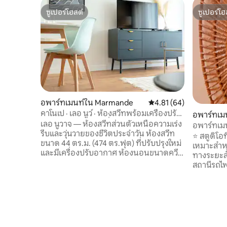
ซูเปอร์โฮสต์
ซูเปอร์โฮ
ซูเปอร์โฮสต์
ซูเปอร์โฮ
อพาร์ทเมนท์ใน Marmande
คะแนนเฉลี่ย 4.81 จาก 5, 
4.81 (64)
คาโนเป · เลอ นูว์ · ห้องสวีทพร้อมเครื่องปรับ
อพาร์ทเม
อากาศ ระเบียง และที่จอดรถ
เลอ นูวาจ — ห้องสวีทส่วนตัวเหนือความเร่ง
อพาร์ทเมน
รีบและวุ่นวายของชีวิตประจำวัน ห้องสวีท
การเข้าพั
⭐ สตูดิโอ
ขนาด 44 ตร.ม. (474 ตร.ฟุต) ที่ปรับปรุงใหม่
ธุรกิจ
เหมาะสำหร
และมีเครื่องปรับอากาศ ห้องนอนขนาดควีน
ทางระยะสั
ไซส์ โซฟาเบดใหญ่ 1 หลัง เตียงเด็กอ่อนตาม
สถานีรถไฟ
คำขอ ห้องครัวพร้อมอุปกรณ์ครบครัน มีเตา
เดินถึงได้ 👉 เหมาะสำหรับรถไฟเช้าตรู่/
อบและเครื่องล้างจาน เครื่อง Nespresso
ดึกดื่น ภ
อินเทอร์เน็ตไฟเบอร์ออปติกที่ไม่มีปัญหา
การฝึกอบรม ❄️ มีเครื่องทำความ
อะไร สมาร์ททีวี ระเบียงไม่ได้มองข้าม เครื่อง
ในกรณีที่อากาศร้อ
ซักผ้า ที่จอดรถ ทางเข้าอิสระที่ปลอดภัย
ผ้าปูที่นอน ผ
ร้านเบเกอรี่ ร้านขายเนื้อ ร้านชีส และห้อง
ถึงคุณจะ