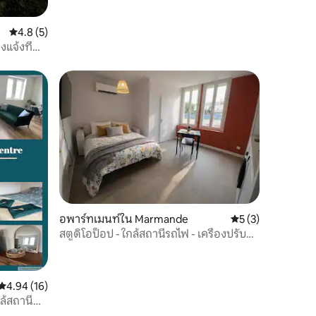
คะแนนเฉลี่ย 4.8 จาก 5, 5 รีวิว
4.8 (5)
แจ้งที่
อพาร์ทเมนท์ใน Marmande
คะแนนเฉลี่ย 5 จาก 5
5 (3)
สตูดิโอป็อป - ใกล้สถานีรถไฟ - เครื่องปรับ
อากาศและ Wi-Fi
คะแนนเฉลี่ย 4.94 จาก 5, 16 รีวิว
4.94 (16)