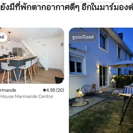
ยังมีที่พักตากอากาศดีๆ อีกในมาร์มองด
ต์
ซูเปอร์โฮสต์
ต์
ซูเปอร์โฮสต์
armande
คะแนนเฉลี่ย 4.95 จาก 5, 20 รีวิว
4.95 (20)
 House Marmande Centre
37 รีวิว