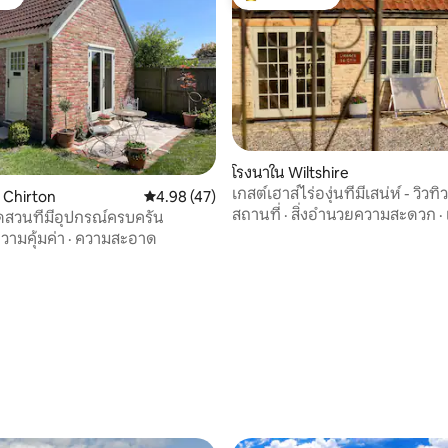
ต์
โดนใจเกสต์ที่สุด
โรงนาใน Wiltshire
เกสต์เฮาส์ไร่องุ่นที่มีเสน่ห์ - วิวท
น Chirton
คะแนนเฉลี่ย 4.98 จาก 5, 47 รีวิว
4.98 (47)
ไวน์
สถานที่
·
สิ่งอำนวยความสะดวก
·
ดสวนที่มีอุปกรณ์ครบครัน
วามคุ้มค่า
·
ความสะอาด
 16 รีวิว