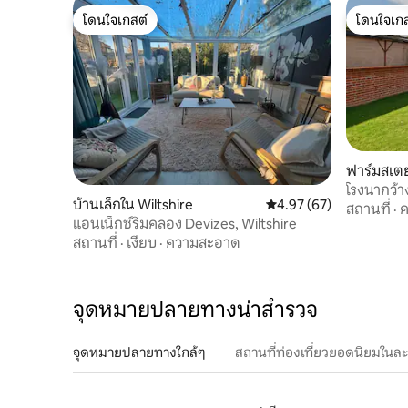
โดนใจเกสต์
โดนใจเกส
โดนใจเกสต์
โดนใจเกส
ฟาร์มสเตย
โรงนากว้าง
บ้านเล็กใน Wiltshire
คะแนนเฉลี่ย 4.97 จาก 5, 
4.97 (67)
สถานที่
·
ค
แอนเน็กซ์ริมคลอง Devizes, Wiltshire
สถานที่
·
เงียบ
·
ความสะอาด
จุดหมายปลายทางน่าสำรวจ
จุดหมายปลายทางใกล้ๆ
สถานที่ท่องเที่ยวยอดนิยมในล