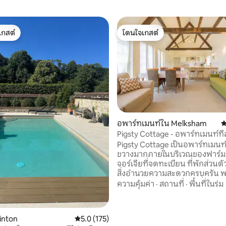
เกสต์
โดนใจเกสต์
์ที่สุด
โดนใจเกสต์
98 รีวิว
อพาร์ทเมนท์ใน Melksham
ค
Pigsty Cottage - อพาร์ทเมนท์ที่
โปร่งโล่ง
Pigsty Cottage เป็นอพาร์ทเมนท์ท
ขวางมากภายในบริเวณของฟาร์มเ
จอร์เจียที่จดทะเบียน ที่พักส่วนตัวที
สิ่งอำนวยความสะดวกครบครัน พ
คิงไซส์คุณภาพสูงสุดและที่จอดรถ
ความคุ้มค่า
·
สถานที่
·
พื้นที่ในร่ม
ปลอดภัย ทำเลชนบทที่น่ารักสวนที่
เหมาะสำหรับการไปเที่ยวบาธ สโ
ลส์บิวรี เอมส์บิวรี และเดวิเซส เราอนุญาตให้
inton
คะแนนเฉลี่ย 5.0 จาก 5, 175 รีวิว
5.0 (175)
นำสัตว์เลี้ยงที่มีพฤติกรรมที่ดีมายั