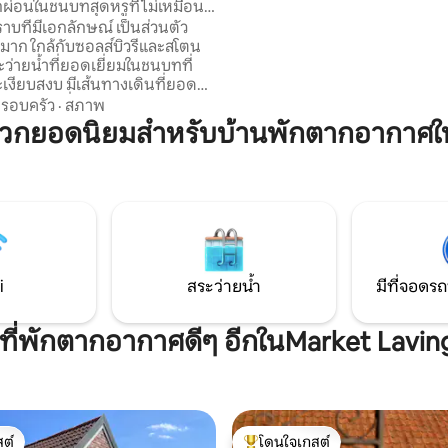
กผ่อนในชนบทสุดหรูที่ไม่เหมือน
หากคุณวางแผนที่จะนำสัตว์เลี้ยง
ติก และเป็นส่วนตัว
บที่มีเอกลักษณ์ เป็นส่วนตัว
ขอแจ้งให้ทราบล่วงหน้าในขณะที่
่มาก ใกล้กับซอลส์บิวรีและสโตน
เปลี่ยนแปลงเล็กน้อยเกี่ยวกับเฟอร
ะว่ายน้ำที่ยอดเยี่ยมในชนบทที่
ตามความเหมาะสม
งียบสงบ มีเส้นทางเดินที่ยอด
จากประตูที่พักโดยตรง ตกแต่ง
รอบครัว
·
สภาพ
งาม มีสิ่งอำนวยความสะดวกครบ
วกยอดนิยมสำหรับบ้านพักตากอากาศใ
นติก และกว้างขวาง ผนังหินหนา
่นและอบอุ่นในฤดูหนาว เย็นสบาย
 และเงียบสงบมาก มีเตียงซูเปอร์
่สะดวกสบายเป็นพิเศษ อ่างอาบน้ำ
รอบ โซฟาเบลอท์ขนาดใหญ่
ง ทีวีขนาด 50" ห้องครัวที่มี
บครัน พื้นที่รับประทานอาหาร
าบน้ำ
i
สระว่ายน้ำ
มีที่จอดรถ
ีที่พักตากอากาศดีๆ อีกในMarket Lavi
ต์
โดนใจเกสต์