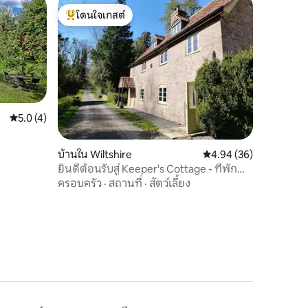
โดนใจเกสต์
โดนใจเกสต์ที่สุด
คะแนนเฉลี่ย 5.0 จาก 5, 4 รีวิว
5.0 (4)
บ้านใน Wiltshire
คะแนนเฉลี่ย 4.94 จาก 5,
4.94 (36)
ยินดีต้อนรับสู่ Keeper's Cottage - ที่พัก
สบายๆ
ครอบครัว
·
สถานที่
·
สัตว์เลี้ยง