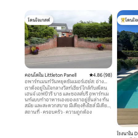
โดนใจเกสต์
โดนใจ
โดนใจเกสต์
โดนใจเกสต
คอนโดใน Littleton Panell
คะแนนเฉลี่ย 4.86 จาก 5, 
4.86 (98)
อพาร์ทเมนท์วันหยุดซัมเมอร์เฮย์ส: อ่างน้ำ
ร้อน ซาวน่า และห้องออกกำลังกาย
เราตั้งอยู่ในใจกลางวิลท์เชียร์ ใกล้กับสโตน
เฮนจ์ เอฟบิวรี บาธ และซอลส์บรี อพาร์ทเม
นท์แบบทำอาหารเองของเราอยู่ชั้นล่าง ทัน
สมัย และสะดวกสบาย มีเตียงคิงไซส์ มีเตียง
พับให้ตามคำขอ การขนส่งที่เชื่อมต่อกันดี ที่
สถานที่
·
ครอบครัว
·
ความถูกต้อง
จอดรถนอกถนนที่ปลอดภัย จุดชาร์จ
รถยนต์ไฟฟ้า (มีค่าใช้จ่าย) เข้าถึงสนามหญ้า
และพื้นที่นั่งเล่นกลางแจ้งเพื่อพักผ่อนได้
โรงนาใน D
ลานระเบียงใหม่ที่ดูดี อ่างน้ำร้อนส่วนตัว