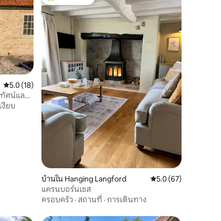
โดนใจเกสต์ที่สุด
คะแนนเฉลี่ย 5.0 จาก 5, 18 รีวิว
5.0 (18)
ิวทัศน์และ
เงียบ
บ้านใน Hanging Langford
คะแนนเฉลี่ย 5.0 จาก 5,
5.0 (67)
แครนบอร์นเชส
ครอบครัว
·
สถานที่
·
การเดินทาง