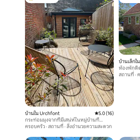
โดนใจเกสต์ที่สุด
โดนใจเกส
บ้านเล็กใ
ห้องพักติ
สถานที่
·
ค
บ้านใน Urchfont
คะแนนเฉลี่ย 5.0 จาก 5,
5.0 (16)
กระท่อมมุงจากที่มีเสน่ห์ในหมู่บ้านที่
สวยงาม
ครอบครัว
·
สถานที่
·
สิ่งอำนวยความสะดวก