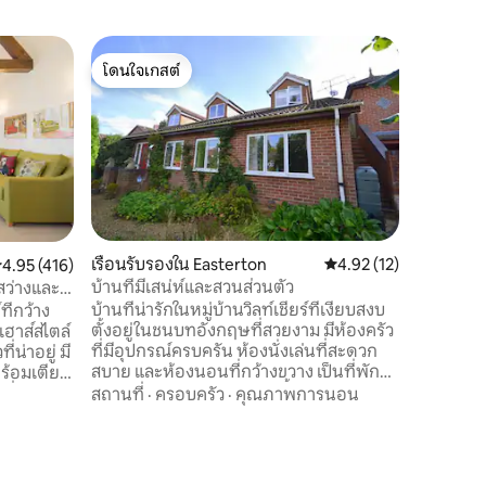
บังกะโลใ
โดนใจเกสต์
โดนใจ
กระท่อม 
โดนใจเกสต์
โดนใจเกส
Devizes
Owls Cott
โล่งและเข
ชายแดน Sa
ยอดเยี่ยม
นักเดินแล
ครอบครัว
สำหรับ L
Circle, S
National 
เรือนรับรองใน Easterton
คะแนนเฉลี่ย 4.92 จาก 5,
4.92 (12)
ะแนนเฉลี่ย 4.95 จาก 5, 416 รีวิว
4.95 (416)
แห่ง คลอง
บ้านที่มีเสน่ห์และสวนส่วนตัว
สว่างและ
Caen Hill
บ้านที่น่ารักในหมู่บ้านวิลท์เชียร์ที่เงียบสงบ
ี่กว้าง
ที่มีอาหา
ตั้งอยู่ในชนบทอังกฤษที่สวยงาม มีห้องครัว
ฮาส์สไตล์
มาร์เก็ตแ
ที่มีอุปกรณ์ครบครัน ห้องนั่งเล่นที่สะดวก
่น่าอยู่ มี
ใช้เวลาขั
สบาย และห้องนอนที่กว้างขวาง เป็นที่พักที่
ร้อมเตียง
เหมาะกับการพักผ่อนระยะสั้น (หรือระยะ
ที่
สถานที่
·
ครอบครัว
·
คุณภาพการนอน
ยาว) ในภาคตะวันตกเฉียงใต้ มรดกโลกส
น่าทึ่ง
โตนเฮนจ์อยู่ห่างออกไปเพียง 22 นาทีและ
ตนเฮนจ์ ซอ
สถานที่ท่องเที่ยวอื่นๆอีกมากมายอยู่ใน
ระยะขับรถ 1 ชั่วโมง เหมาะสำหรับนักปั่น
งที่พักได้