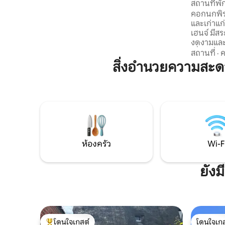
สถานที่พั
(ไม่มีค่าใช้จ่ายเพิ่มเติม) ส่วนลดสำหรับการ
ใคร โรแมน
คอกนกพิรา
เข้าพักระยะยาว เดวิไซส์อยู่ห่างออกไป 5 ไมล์
และเก่าแก
เป็นเมืองตลาดที่มีฟลไลท์ออฟล็อกส์ชื่อดัง
เฮนจ์ มีสร
ผับดี ๆ และร้านอาหาร
งดงามและเ
เยี่ยมออก
สถานที่
·
ค
อย่างสวย
สิ่งอำนวยความสะด
ครัน โรแม
ทำให้อบอุ
ในฤดูร้อน
คิงไซส์ที
แบบมีฝาค
เครื่องเสีย
อุปกรณ์คร
และห้องอ
ห้องครัว
Wi-F
ยังม
โดนใจเกสต์
โดนใจเกส