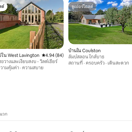
ต์
ซูเปอร์โฮสต์
ต์
ซูเปอร์โฮสต์
บ้านใน Coulston
์ใน West Lavington
คะแนนเฉลี่ย 4.94 จาก 5, 84 รีวิว
4.94 (84)
ลัมบ์สลอน ใกล้บาธ
ขวางและเงียบสงบ - วิลต์เชียร์
สถานที่
·
ครอบครัว
·
เดินสะดวก
67 รีวิว
วามคุ้มค่า
·
ความสบาย
ะแวก