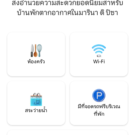
ห่างจากทะเลเพียง 150 เมตร ทำเลเหมาะ
และได้รับการดูแลอย
สิ่งอำนวยความสะดวกยอดนิยมสำหรับ
อย่างยิ่ง: อยู่ใจกลางเมือง ห่างจากซูเปอร์
หน้าต่างกระจกสามชั
บ้านพักตากอากาศในมารินา ดิ ปิซา
มาร์เก็ต ร้านอาหาร ร้านค้า ร้านขายยา และ
เหมาะสม เหมาะสำหร
ป้ายรถเมล์ไปปีซาเพียงไม่กี่ก้าว - ห้องพัก
ที่ต้องการความใช้
เตียงคู่กว้างขวางและสะดวกสบาย 2 ห้อง
สะอาดที่ไร้ที่ติ ที
ห้องครัวพร้อมอุปกรณ์ครบครันขนาดใหญ่
คอนโดมิเนียมไม่ใช่
ห้องน้ำ ระเบียงที่มีวิวทะเล สวยงาม!!
ห้องครัว
Wi-Fi
มีที่จอดรถฟรีบริเวณ
สระว่ายน้ำ
ที่พัก