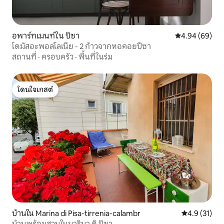
อพาร์ทเมนท์ใน ปิซา
คะแนนเฉลี่ย 4.9
4.94 (69)
โดมัสอะพอลโลเนีย - 2 ก้าวจากหอคอยปีซา
สถานที่
·
ครอบครัว
·
พื้นที่ในร่ม
โดนใจเกสต์
โดนใจเกสต์
บ้านใน Marina di Pisa-tirrenia-calambr
คะแนนเฉลี่ย 4
4.9 (31)
บ้านพร้อมสวนในมารินา ดิ ปิซา