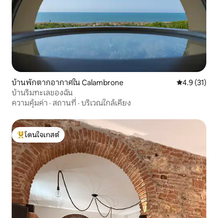
บ้านพักตากอากาศใน Calambrone
คะแนนเฉลี่ย 4
4.9 (31)
บ้านริมทะเลของฉัน
ความคุ้มค่า
·
สถานที่
·
บริเวณใกล้เคียง
โดนใจเกสต์
โดนใจเกสต์ที่สุด