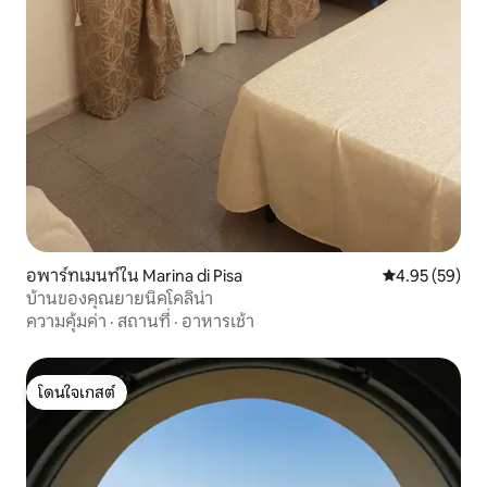
อพาร์ทเมนท์ใน Marina di Pisa
คะแนนเฉลี่ย 4.
4.95 (59)
บ้านของคุณยายนิคโคลิน่า
ความคุ้มค่า
·
สถานที่
·
อาหารเช้า
โดนใจเกสต์
โดนใจเกสต์