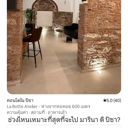
คอนโดใน ปิซา
คะแนนเฉลี่ย 5
5.0 (40)
La Botte Atelier - ห่างจากหอคอย 600 เมตร
ความคุ้มค่า
·
สถานที่
·
อาหารเช้า
ช่วงไหนเหมาะที่สุดที่จะไป มารินา ดิ ปิซา?