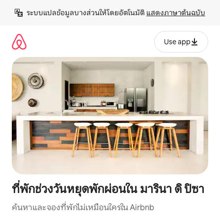
ข้าม
ระบบแปลข้อมูลบางส่วนให้โดยอัตโนมัติ 
แสดงภาษาต้นฉบับ
ไป
ยัง
เนื้อหา
Use app
ที่พักช่วงวันหยุดพักผ่อนใน มารินา ดิ ปิซา
ค้นหาและจองที่พักไม่เหมือนใครใน Airbnb