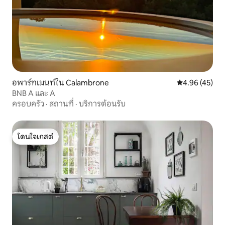
อพาร์ทเมนท์ใน Calambrone
คะแนนเฉลี่ย 4.
4.96 (45)
BNB A และ A
ครอบครัว
·
สถานที่
·
บริการต้อนรับ
โดนใจเกสต์
โดนใจเกสต์