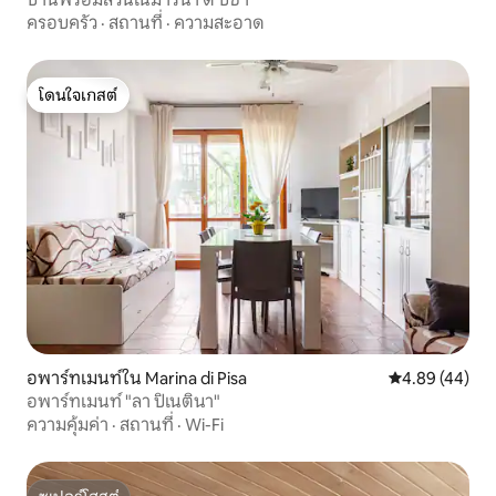
ครอบครัว
·
สถานที่
·
ความสะอาด
โดนใจเกสต์
โดนใจเกสต์
อพาร์ทเมนท์ใน Marina di Pisa
คะแนนเฉลี่ย 4.
4.89 (44)
อพาร์ทเมนท์ "ลา ปิเนตินา"
ความคุ้มค่า
·
สถานที่
·
Wi-Fi