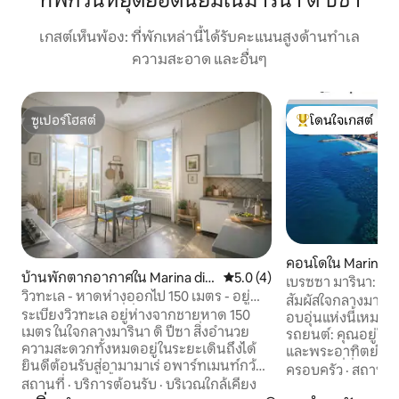
ที่พักวันหยุดยอดนิยมในมารินา ดิ ปิซา
เกสต์เห็นพ้อง: ที่พักเหล่านี้ได้รับคะแนนสูงด้านทำเล
ความสะอาด และอื่นๆ
ซูเปอร์โฮสต์
โดนใจเกสต์
ซูเปอร์โฮสต์
โดนใจเกสต์ที่สุด
คอนโดใน Marina di
บ้านพักตากอากาศใน Marina di P
คะแนนเฉลี่ย 5.0 จาก 5, 4 รีวิว
5.0 (4)
เบรซซา มารินา: ที่
isa
วิวทะเล - หาดห่างออกไป 150 เมตร - อยู่
สัมผัสใจกลางมารีนา
ใจกลางเมือง - 4 ที่นั่ง
ระเบียงวิวทะเล อยู่ห่างจากชายหาด 150
อบอุ่นแห่งนี้เหมาะสำ
เมตร ในใจกลางมารินา ดิ ปีซา สิ่งอำนวย
รถยนต์: คุณอยู่ใก
ความสะดวกทั้งหมดอยู่ในระยะเดินถึงได้
และพระอาทิตย์ตกเ
ยินดีต้อนรับสู่อามามาเร่ อพาร์ทเมนท์กว้าง
สำหรับผู้ที่ชื่นชอบ
ครอบครัว
·
สถานที่
ขวางและสว่างตั้งอยู่ใจกลางมารีนา ดี ปีซา
สถานที่
·
บริการต้อนรับ
·
บริเวณใกล้เคียง
และความสะดวกสบาย