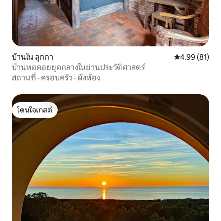
บ้านใน ลุกกา
คะแนนเฉลี่ย 4.
4.99 (81)
บ้านหอคอยยุคกลางในย่านประวัติศาสตร์
สถานที่
·
ครอบครัว
·
ผังห้อง
โดนใจเกสต์
โดนใจเกสต์