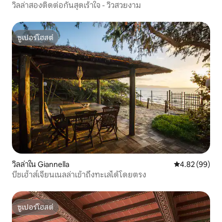
วิลล่าสองติดต่อกันสุดเร้าใจ - วิวสวยงาม
ซูเปอร์โฮสต์
ซูเปอร์โฮสต์
วิลล่าใน Giannella
คะแนนเฉลี่ย 4.
4.82 (99)
บีชเฮ้าส์เจียนเนลล่าเข้าถึงทะเลได้โดยตรง
ซูเปอร์โฮสต์
ซูเปอร์โฮสต์