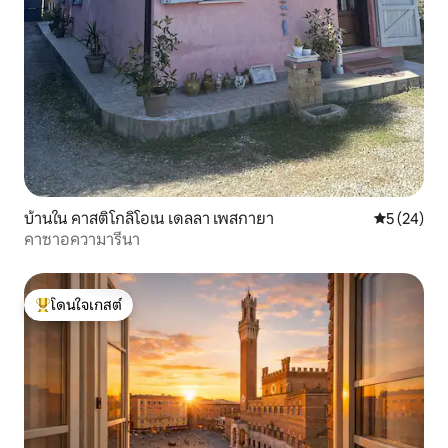
บ้านใน คาสติโกลิโอเน เดลลา เพสกายา
คะแนนเฉลี่ย
5 (24)
คาซาอความารีนา
โดนใจเกสต์
โดนใจเกสต์ที่สุด