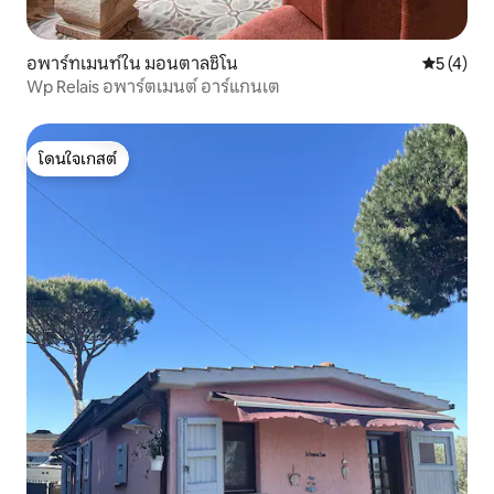
อพาร์ทเมนท์ใน มอนตาลชิโน
คะแนนเฉลี่
5 (4)
Wp Relais อพาร์ตเมนต์ อาร์แกนเต
โดนใจเกสต์
โดนใจเกสต์