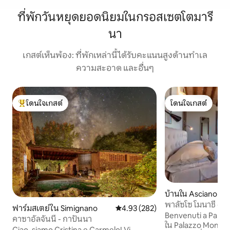
ที่พักวันหยุดยอดนิยมในกรอสเซตโตมารี
นา
เกสต์เห็นพ้อง: ที่พักเหล่านี้ได้รับคะแนนสูงด้านทำเล
ความสะอาด และอื่นๆ
โดนใจเกสต์
โดนใจเกสต์
โดนใจเกสต์ที่สุด
โดนใจเกสต์
บ้านใน Asciano
พาลัซโซ โมนาชี - ส
ฟาร์มสเตย์ใน Simignano
คะแนนเฉลี่ย 4.93 จาก 5, 282 รีวิว
4.93 (282)
Benvenuti a Palaz
คาซาอัลจันนี - กาปันนา
ใน Palazzo Mon โอ
Ciao, siamo Cristina e Carmelo! Vi