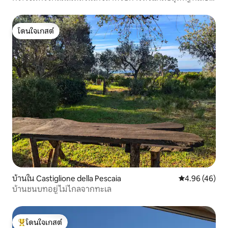
ดูเน มาเรมมา ทัสคานี
โดนใจเกสต์
โดนใจเกสต์
บ้านใน Castiglione della Pescaia
คะแนนเฉลี่ย 4.
4.96 (46)
บ้านชนบทอยู่ไม่ไกลจากทะเล ​​
โดนใจเกสต์
โดนใจเกสต์ที่สุด