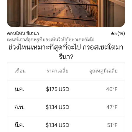
คอนโดใน ซีเอนา
คะแนนเฉลี่ย
5 (19)
เพนท์เฮาส์สุดหรูที่มองเห็นวิวปิอัซซาเดลกัมโป
ช่วงไหนเหมาะที่สุดที่จะไป กรอสเซตโตมา
รีนา?
เดือน
ราคาเฉลี่ย
อุณหภูมิเฉลี่ย
ม.ค.
$175 USD
46°F
ก.พ.
$134 USD
47°F
มี.ค.
$134 USD
51°F