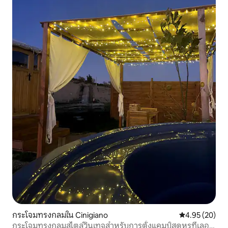
กระโจมทรงกลมใน Cinigiano
คะแนนเฉลี่ย 4.
4.95 (20)
กระโจมทรงกลมสไตล์วินเทจสำหรับการตั้งแคมป์สุดหรูที่เลอ