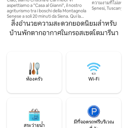
ความงามที่ไม่เหมื
aspettiamo a "Casa al Gianni", il nostro
Senesi, Tuscany ที่พักที่มีสระว่ายน้ำและวิว
agriturismo tra i boschi della Montagnola
ที่สวยงามของ Sien
Senese a soli 20 minuti da Siena. Qui la
คู่รักหรือครอบครัว
vita rallenta: Solo il profumo della terra, il
สิ่งอำนวยความสะดวกยอดนิยมสำหรับ
พักผ่อนที่ผ่อนคลาย ทำเลเหมาะสำหรับ
canto degli uccelli e la simpatia dei nostri
สำรวจพื้นที่ใกล้เค
บ้านพักตากอากาศในกรอสเซตโตมารีนา
animali. È un invito a riscoprire la bellezza
ชนบททัสคานีเยี่ยมช
delle piccole cose, immersi nel verde
ลักษณะเฉพาะลิ้มรส
della Toscana più vera. Non è solo una
และดื่มด่ำกับวัฒน
vacanza, è un ritorno alle origini. Questo
ของภูมิภาคที่น่าสนใ
angolo di pace vi resterà nell'anima. Vi
aspettiamo!
ห้องครัว
Wi-Fi
มีที่จอดรถฟรีบริเวณ
สระว่ายน้ำ