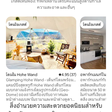
เกสต์เห็นพ้อง: ที่พักเหล่านี้ได้รับคะแนนสูงด้านทำเล
ความสะอาด และอื่นๆ
โดนใจเกสต์
โดนใจเกสต์
โดนใจเกสต์
โดนใจเกสต์
โดมใน Hohe Wand
คะแนนเฉลี่ย 4.95 จาก 5, 37 รีวิว
4.95 (37)
อพาร์ทเมนท์ใน Mö
Glamping Hohe Wand - เต็นท์โดมพร้อม
อพาร์ทเมนท์ทันสมั
หน้าต่างดาว
จอดรถใต้ดิน
แคมป์ปิ้งสุดหรูที่ Hohe Wand เต็นท์โดม
เพลิดเพลินกับอพาร
แบบกลางแจ้งทรงโดมรูปทรงโค้ง (Geo-
สมัยขนาด 50 ตารา
Dome) ของเรามีเครื่องปรับอากาศและ
ในทำเลที่เงียบสงบแล
หน้าต่างแบบพาโนรามาและหน้าต่างดูดาว
ดลิง เหมาะสำหรับคู่
มอบธรรมชาติ ความโรแมนติก และความ
ธุรกิจ และผู้มาเยือนเวียนนา
สิ่งอำนวยความสะดวกยอดนิยมสำหรับ
รู้สึกแบบเต็นท์บับเบิลอย่างแท้จริง สิ่งที่ต้อง
ลิงอยู่ห่างออกไป