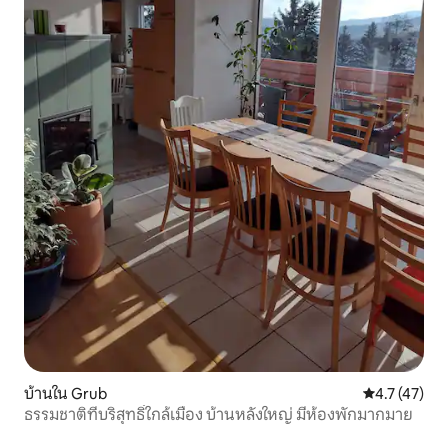
บ้านใน Grub
คะแนนเฉลี่ย 4
4.7 (47)
ธรรมชาติที่บริสุทธิ์ใกล้เมือง บ้านหลังใหญ่ มีห้องพักมากมาย