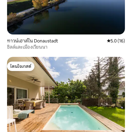
ทาวน์เฮาส์ใน Donaustadt
คะแนนเฉลี่ย 5
5.0 (16)
ชิลล์และเมืองเวียนนา
โดนใจเกสต์
โดนใจเกสต์