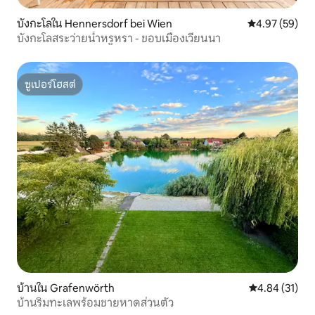
บังกะโลใน Hennersdorf bei Wien
คะแนนเฉลี่ย 4.
4.97 (59)
บังกะโลสระว่ายน้ำหรูหรา - ขอบเมืองเวียนนา
ซูเปอร์โฮสต์
ซูเปอร์โฮสต์
บ้านใน Grafenwörth
คะแนนเฉลี่ย 4.
4.84 (31)
บ้านริมทะเลพร้อมชายหาดส่วนตัว