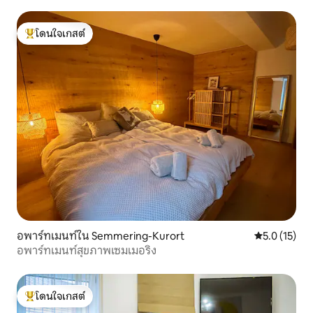
โดนใจเกสต์
โดนใจเกสต์ที่สุด
อพาร์ทเมนท์ใน Semmering-Kurort
คะแนนเฉลี่ย 5
5.0 (15)
อพาร์ทเมนท์สุขภาพเซมเมอริง
โดนใจเกสต์
โดนใจเกสต์ที่สุด