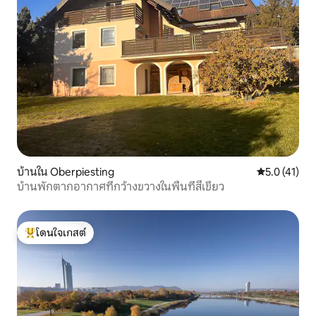
บ้านใน Oberpiesting
คะแนนเฉลี่ย 5
5.0 (41)
บ้านพักตากอากาศที่กว้างขวางในพื้นที่สีเขียว
โดนใจเกสต์
โดนใจเกสต์ที่สุด