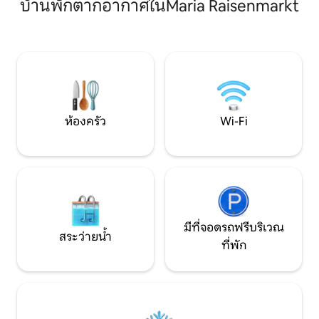
บ้านพักตากอากาศในMaria Raisenmarkt
ทำ: *อ่างน้ำร้อน * โอเอซิสแห่งความสงบ *
เดิน และจากที่นั่น 
วิวภูเขาจากเก้าอี้โยก * หน้าต่างรูปดาว
เพียงประมาณ 20 นาที คุณจะได้รับห้
เหนือเตียงคู่ (ที่นอนอุ่น) * เตาผิงไฟฟ้าที่
ที่มีอุปกรณ์ครบครัน
อบอุ่น * ห้องครัวพร้อมตู้เย็น เครื่องชง
ระเบียง เครื่องซักผ้า
กาแฟ และเตาแก๊สย่างกลางแจ้ง * ฝักบัว
งานได้ และที่จอดรถใต้ดินฟ
อาบน้ำพร้อมน้ำร้อนและโถสุขภัณฑ์แบบอี
นาทีถึงลิดล์และร้
โค * Wi-Fi สัมผัสการผจญภัยอันมหัศจรรย์
เอเชีย
โดยไม่ต้องเสียสละความสะดวกสบาย!
ห้องครัว
Wi-Fi
มีที่จอดรถฟรีบริเวณ
สระว่ายน้ำ
ที่พัก