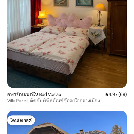
อพาร์ทเมนท์ใน Bad Vöslau
คะแนนเฉลี่ย 4.
4.97 (68)
Villa Pazelt ติดกับพิพิธภัณฑ์ตุ๊กตาใจกลางเมือง
โดนใจเกสต์
โดนใจเกสต์