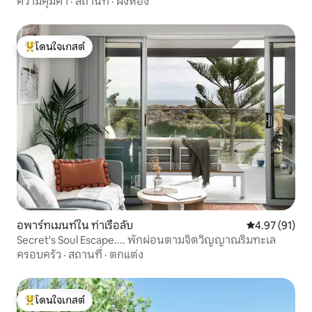
ความคุ้มค่า
·
สถานที่
·
ผังห้อง
โดนใจเกสต์
โดนใจเกสต์ที่สุด
อพาร์ทเมนท์ใน ท่าเรือลับ
คะแนนเฉลี่ย 4.
4.97 (91)
Secret's Soul Escape.... พักผ่อนตามจิตวิญญาณริมทะเล
ครอบครัว
·
สถานที่
·
ตกแต่ง
โดนใจเกสต์
โดนใจเกสต์ที่สุด