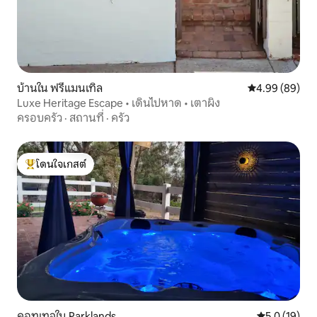
บ้านใน ฟรีแมนเทิล
คะแนนเฉลี่ย 4.9
4.99 (89)
Luxe Heritage Escape • เดินไปหาด • เตาผิง
ครอบครัว
·
สถานที่
·
ครัว
โดนใจเกสต์
โดนใจเกสต์ที่สุด
คอทเทจใน Parklands
คะแนนเฉลี่ย 5
5.0 (19)