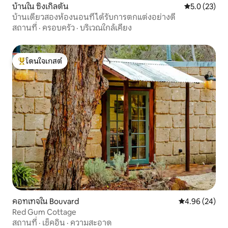
บ้านใน ซิงเกิลตัน
คะแนนเฉลี่ย 5
5.0 (23)
บ้านเดี่ยวสองห้องนอนที่ได้รับการตกแต่งอย่างดี
สถานที่
·
ครอบครัว
·
บริเวณใกล้เคียง
โดนใจเกสต์
โดนใจเกสต์ที่สุด
คอทเทจใน Bouvard
คะแนนเฉลี่ย 4.
4.96 (24)
Red Gum Cottage
สถานที่
·
เช็คอิน
·
ความสะอาด