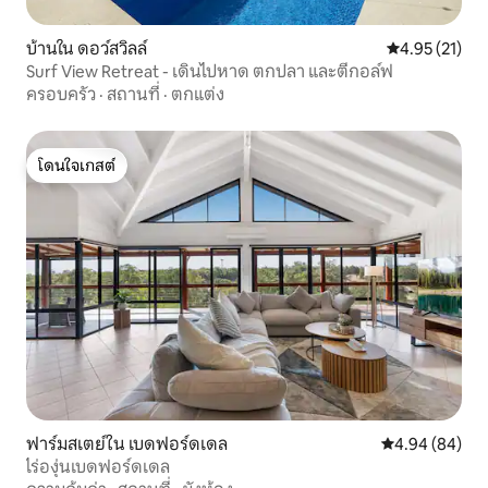
บ้านใน ดอว์สวิลล์
คะแนนเฉลี่ย 4.
4.95 (21)
Surf View Retreat - เดินไปหาด ตกปลา และตีกอล์ฟ
ครอบครัว
·
สถานที่
·
ตกแต่ง
โดนใจเกสต์
โดนใจเกสต์
ฟาร์มสเตย์ใน เบดฟอร์ดเดล
คะแนนเฉลี่ย 4.9
4.94 (84)
ไร่องุ่นเบดฟอร์ดเดล