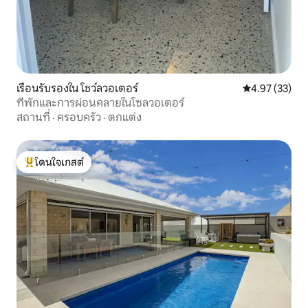
เรือนรับรองใน โชว์ลวอเตอร์
คะแนนเฉลี่ย 4.
4.97 (33)
ที่พักและการผ่อนคลายในโซลวอเตอร์
สถานที่
·
ครอบครัว
·
ตกแต่ง
โดนใจเกสต์
โดนใจเกสต์ที่สุด