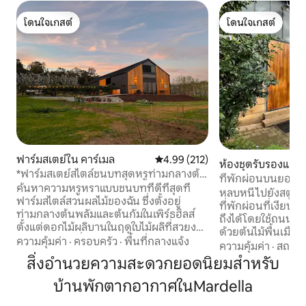
โดนใจเกสต์
โดนใจเกสต์
โดนใจเกสต์
โดนใจเกสต์
ฟาร์มสเตย์ใน คาร์เมล
คะแนนเฉลี่ย 4.99 จาก 5, 212 รีวิว
4.99 (212)
ห้องชุดรับรองแขกใ
*ฟาร์มสเตย์สไตล์ชนบทสุดหรูท่ามกลางต้น
ดเดล
ที่พักผ่อนบนยอดเ
กัมและต้นพลัม*
ค้นหาความหรูหราแบบชนบทที่ดีที่สุดที่
หลบหนีไปยังสตูดิโอท
ฟาร์มสไตล์สวนผลไม้ของฉัน ซึ่งตั้งอยู่
ที่พักผ่อนที่เงียบส
ท่ามกลางต้นพลัมและต้นกัมในเพิร์ธฮิลส์
ถึงได้โดยใช้ถนนก
ตั้งแต่ดอกไม้ผลิบานในฤดูใบไม้ผลิที่สวยงาม
ด้วยต้นไม้พื้นเมืองแ
ไปจนถึงผลไม้ที่สุกงอมในฤดูร้อน สีสันอัน
ความคุ้มค่า
·
ครอบครัว
·
พื้นที่กลางแจ้ง
ไม่มี Wi-Fi จึงเป็นโ
ความคุ้มค่า
·
สถานที
เข้มข้นของฤดูใบไม้ร่วง และฤดูหนาวที่เย็น
ช้าลง ปิดสิ่งรบกวน 
สิ่งอำนวยความสะดวกยอดนิยมสำหรับ
สบาย ทุกฤดูกาลที่ Mairiposa ล้วนมีความ
ธรรมชาติ ที่พักตั้งอยู่ห่างจากสนามบิน
พิเศษ มาค้นพบศิลปะแห่งการใช้ชีวิตอย่าง
บ้านพักตากอากาศในMardella
เพิร์ท 50 นาที เราอา
เรียบง่ายอีกครั้งที่ที่พักกายใจที่ได้รับแรง
กันในที่พักนี้ ดัง
บันดาลใจจากการออกแบบแห่งนี้ เก็บ