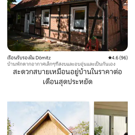
เรือนรับรองใน Dömitz
คะแนนเฉลี่ย 4
4.6 (96)
บ้านพักตากอากาศเล็กๆที่สงบและอบอุ่นและเป็นกันเอง
สะดวกสบายเหมือนอยู่บ้านในราคาต่อ
เดือนสุดประหยัด