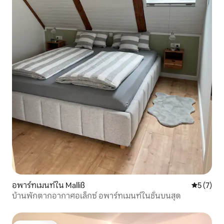
อพาร์ทเมนท์ใน Malliß
คะแนนเฉลี่
5 (7)
บ้านพักตากอากาศอเล็กซ์ อพาร์ทเมนท์ในชั้นบนสุด