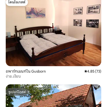
โดนใจเกสต์
โดนใจเกสต์
อพาร์ทเมนท์ใน Gusborn
คะแนนเฉลี่ย 4.
4.85 (73)
ง่าย.เงียบ
ซูเปอร์โฮสต์
ซูเปอร์โฮสต์