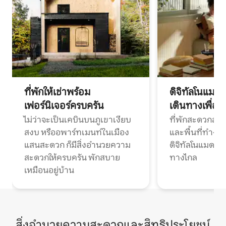
ที่พักให้เช่าพร้อม
ดิจิทัลโนแมด
เฟอร์นิเจอร์ครบครัน
เดินทางเพื่อ
ไม่ว่าจะเป็นเคบินบนภูเขาเงียบ
ที่พักสะดวกสบา
สงบ หรืออพาร์ทเมนท์ในเมือง
และพื้นที่ทำงา
แสนสะดวก ก็มีสิ่งอำนวยความ
ดิจิทัลโนแมดแ
สะดวกให้ครบครัน พักสบาย
ทางไกล
เหมือนอยู่บ้าน
สิ่งอำนวยความสะดวกและสิทธิประโยชน์