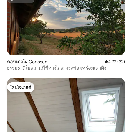
ซูเปอร์โฮสต์
คอทเทจใน Gorlosen
คะแนนเฉลี่ย 4.
4.72 (32)
ธรรมชาติในสถานที่ที่ห่างไกล: กระท่อมพร้อมเตาผิง
โดนใจเกสต์
โดนใจเกสต์