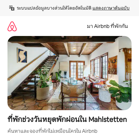
ข้าม
ระบบแปลข้อมูลบางส่วนให้โดยอัตโนมัติ 
แสดงภาษาต้นฉบับ
ไป
ยัง
เนื้อหา
มา Airbnb ที่พักกัน
ที่พักช่วงวันหยุดพักผ่อนใน Mahlstetten
ค้นหาและจองที่พักไม่เหมือนใครใน Airbnb