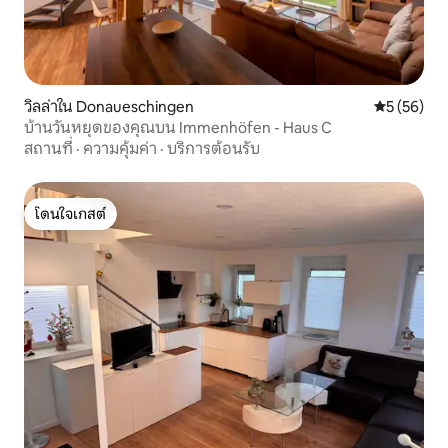
วิลล่าใน Donaueschingen
คะแนนเฉลี่ย
5 (56)
บ้านวันหยุดของคุณบน Immenhöfen - Haus C
สถานที่
·
ความคุ้มค่า
·
บริการต้อนรับ
โดนใจเกสต์
โดนใจเกสต์