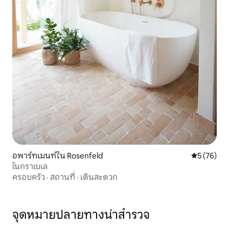
อพาร์ทเมนท์ใน Rosenfeld
คะแนนเฉลี่ย
5 (76)
ในกราเบเล
ครอบครัว
·
สถานที่
·
เดินสะดวก
จุดหมายปลายทางน่าสำรวจ