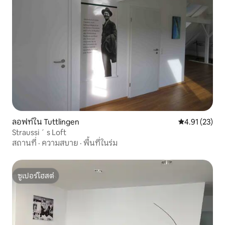
ลอฟท์ใน Tuttlingen
คะแนนเฉลี่ย 4.
4.91 (23)
Straussi ´ s Loft
สถานที่
·
ความสบาย
·
พื้นที่ในร่ม
ซูเปอร์โฮสต์
ซูเปอร์โฮสต์