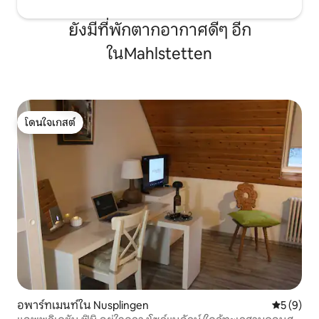
ยังมีที่พักตากอากาศดีๆ อีก
ในMahlstetten
โดนใจเกสต์
โดนใจเกสต์
อพาร์ทเมนท์ใน Nusplingen
คะแนนเฉลี่
5 (9)