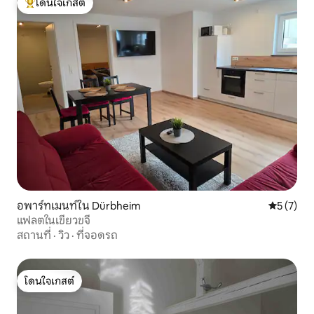
โดนใจเกสต์
โดนใจเกสต์ที่สุด
อพาร์ทเมนท์ใน Dürbheim
คะแนนเฉลี่
5 (7)
แฟลตในเขียวขจี
สถานที่
·
วิว
·
ที่จอดรถ
โดนใจเกสต์
โดนใจเกสต์