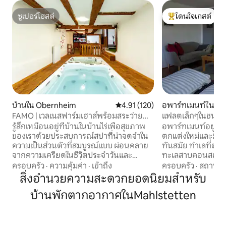
ซูเปอร์โฮสต์
โดนใจเกสต์
ซูเปอร์โฮสต์
โดนใจเกสต์ที่สุด
บ้านใน Obernheim
คะแนนเฉลี่ย 4.91 จาก 5, 120 รีวิว
4.91 (120)
อพาร์ทเมนท์ใน Gu
FAMO | เวลเนสฟาร์มเฮาส์พร้อมสระว่ายน้ำ
แฟลตเล็กๆในชนบ
+ ซาวน่า
รู้สึกเหมือนอยู่ที่บ้านในบ้านไร่เพื่อสุขภาพ
อพาร์ทเมนท์อยู่ที่ชั
ของเราด้วยประสบการณ์สปาที่น่าจดจำใน
ตกแต่งใหม่และมีสิ
ความเป็นส่วนตัวที่สมบูรณ์แบบ ผ่อนคลาย
ทันสมัย ทำเลที่ตั้งด
จากความเครียดในชีวิตประจำวันและ
ทะเลสาบคอนสแตนซ์
เพลิดเพลินไปกับคนที่คุณรัก เรายินดี
สำหรับ 2 คน ห้องนั
ครอบครัว
·
ความคุ้มค่า
·
เข้าถึง
ครอบครัว
·
สถานที่
ต้อนรับคุณสู่ FAMO RESORT อย่างอบอุ่น →
พื้นที่นั่งเล่นและเต
สิ่งอำนวยความสะดวกยอดนิยมสำหรับ
Swimspa พร้อมระบบทวนกระแส (22 องศา
ครัวพร้อมอุปกรณ์ค
บ้านพักตากอากาศในMahlstetten
เซลเซียส) → อ่างน้ำวน (38 °-40° C) →
เซนเซโอ... ห้องน้
Hamam (ไม่มีไอน้ำ) → ซาวน่า → WiFi
อาบน้ำในป่าฝน อพ
อุปกรณ์→ ออกกำลังกาย สมาร์ททีวี→ขนาด
ตัว เราอาศัยอยู่ชั้
86 นิ้วและเน็ตฟลิกซ์ → กาแฟ NESPRESSO
เดียวกัน อพาร์ทเมนท