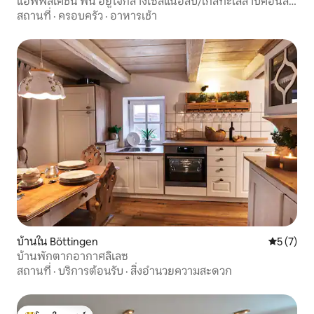
แอพพลิเคชัน ฟินิ อยู่ใจกลางโซล์แนอัลบ์/ใกล้ทะเลสาบคอนส
แตนซ์
สถานที่
·
ครอบครัว
·
อาหารเช้า
บ้านใน Böttingen
คะแนนเฉลี่
5 (7)
บ้านพักตากอากาศลิเลซ
สถานที่
·
บริการต้อนรับ
·
สิ่งอำนวยความสะดวก