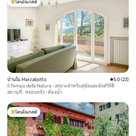
โดนใจเกสต์
โดนใจเกสต์ที่สุด
บ้านใน Marzabotto
คะแนนเฉลี่ย 5
5.0 (23)
Il Tempo della Natura - เหมาะสำหรับสุนัขและมังสวิรัติ
สถานที่
·
ครอบครัว
·
ห้องน้ำ
โดนใจเกสต์
โดนใจเกสต์ที่สุด