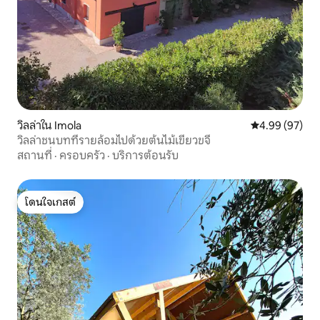
วิลล่าใน Imola
คะแนนเฉลี่ย 4.
4.99 (97)
วิลล่าชนบทที่รายล้อมไปด้วยต้นไม้เขียวขจี
สถานที่
·
ครอบครัว
·
บริการต้อนรับ
โดนใจเกสต์
โดนใจเกสต์