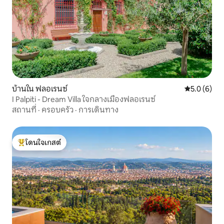
บ้านใน ฟลอเรนซ์
คะแนนเฉลี่ย 
5.0 (6)
I Palpiti - Dream Villa ใจกลางเมืองฟลอเรนซ์
สถานที่
·
ครอบครัว
·
การเดินทาง
โดนใจเกสต์
โดนใจเกสต์ที่สุด