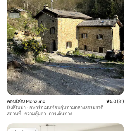
คอนโดใน Monzuno
คะแนนเฉลี่ย 5
5.0 (31)
โรงสีในป่า - อพาร์ทเมนท์อบอุ่นท่ามกลางธรรมชาติ
สถานที่
·
ความคุ้มค่า
·
การเดินทาง