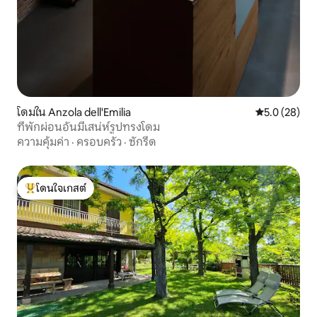
โดมใน Anzola dell'Emilia
คะแนนเฉลี่ย 5
5.0 (28)
ที่พักผ่อนอันมีเสน่ห์รูปทรงโดม
ความคุ้มค่า
·
ครอบครัว
·
ซักรีด
โดนใจเกสต์
โดนใจเกสต์ที่สุด