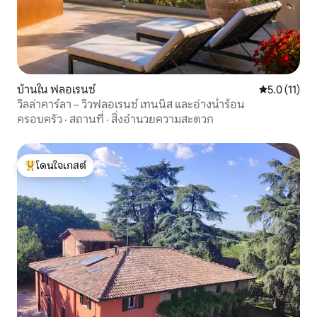
บ้านใน ฟลอเรนซ์
คะแนนเฉลี่ย 5
5.0 (11)
วิลล่าคาร์ลา – วิวฟลอเรนซ์ เทนนิส และอ่างน้ำร้อน
ครอบครัว
·
สถานที่
·
สิ่งอำนวยความสะดวก
โดนใจเกสต์
โดนใจเกสต์ที่สุด