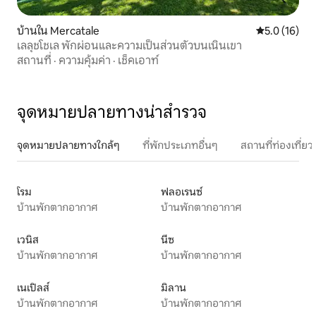
บ้านใน Mercatale
คะแนนเฉลี่ย 5
5.0 (16)
เลลุชโชเล พักผ่อนและความเป็นส่วนตัวบนเนินเขา
สถานที่
·
ความคุ้มค่า
·
เช็คเอาท์
จุดหมายปลายทางน่าสำรวจ
จุดหมายปลายทางใกล้ๆ
ที่พักประเภทอื่นๆ
สถานที่ท่องเที่
โรม
ฟลอเรนซ์
บ้านพักตากอากาศ
บ้านพักตากอากาศ
เวนิส
นีซ
บ้านพักตากอากาศ
บ้านพักตากอากาศ
เนเปิลส์
มิลาน
บ้านพักตากอากาศ
บ้านพักตากอากาศ