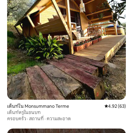
เต็นท์ใน Monsummano Terme
คะแนนเฉลี่ย 4.
4.92 (63)
เต็นท์หรูในชนบท
ครอบครัว
·
สถานที่
·
ความสะอาด