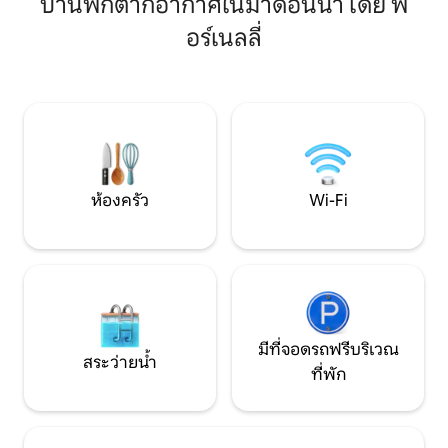
บ้านพักตากอากาศในมาดอนน่า เดย์ ฟ
ทางเดินป่าไคหรือปั่นจักรยานเสือภูเขาหรือ
เพลิดเพลินกับการใช
ผ่อนคลายบนเลานจ์ในสวน ที่พักพร้อม
พร้อมความสะดวกส
อร์เนลลี่
อาหารเช้าที่เรียกว่า Casa Sassolo 1713 เป็น
บรรยากาศที่อบอุ่น
บ้านสำหรับครอบครัว 4 หลังที่ได้รับการ
บูรณะอย่างสวยงามตั้งอยู่บนยอดเขาที่มี
ป่าไม้มีสวนขนาดใหญ่และล้อมรอบด้วย
ตั๊กแตนสีดำต้นวอลนัทและต้นเอล์มซึ่งไม่
ยากที่จะเห็นกวางและสัตว์ป่า สามารถ
รองรับผู้เข้าพักได้สูงสุด 5 คน มีห้องใต้
หลังคาแบบเปิดโล่งขนาดใหญ่พร้อมพื้นที่
นอนพื้นที่นั่งเล่นห้องน้ำส่วนตัวทีวี
ห้องครัว
Wi-Fi
ดาวเทียมและ wi-fi
มีที่จอดรถฟรีบริเวณ
สระว่ายน้ำ
ที่พัก