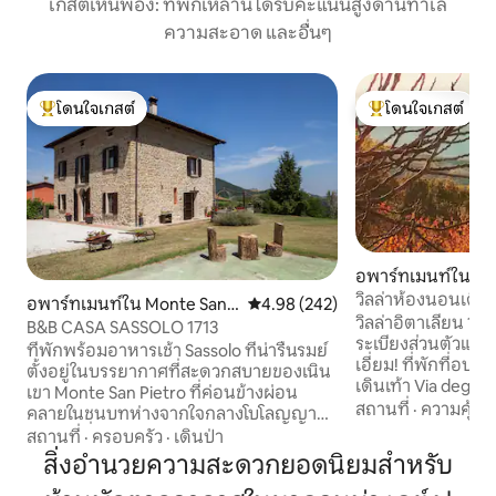
เกสต์เห็นพ้อง: ที่พักเหล่านี้ได้รับคะแนนสูงด้านทำเล
ความสะอาด และอื่นๆ
โดนใจเกสต์
โดนใจเกสต์
โดนใจเกสต์ที่สุด
โดนใจเกสต์ที่สุด
อพาร์ทเมนท์ใน M
วิลล่าห้องนอนเดี
อพาร์ทเมนท์ใน Monte San P
คะแนนเฉลี่ย 4.98 จาก 5, 242 รีวิว
4.98 (242)
เขาแอพเพนนีน
วิลล่าอิตาเลียน 1 ห
ietro
B&B CASA SASSOLO 1713
ระเบียงส่วนตัวและ
ที่พักพร้อมอาหารเช้า Sassolo ที่น่ารื่นรมย์
เอี่ยม! ที่พักที่อบอุ
ตั้งอยู่ในบรรยากาศที่สะดวกสบายของเนิน
เดินเท้า Via degli Dei
เขา Monte San Pietro ที่ค่อนข้างผ่อน
นาที มีห้องครัวที่ม
สถานที่
·
ความคุ้มค่
คลายในชนบทห่างจากใจกลางโบโลญญา
ส่วนตัว เตียงควีนไซ
20 นาทีที่คุณสามารถผ่อนคลายและ
สถานที่
·
ครอบครัว
·
เดินป่า
จากหน้าต่างห้องน
เพลิดเพลินกับอาหารไวน์และทัวร์
สิ่งอำนวยความสะดวกยอดนิยมสำหรับ
เป็นมิตรด้านล่างปล
วัฒนธรรม คุณจะพบสนามกอล์ฟ 2 แห่งเส้น
เค้ก ซอส และพาสต้า