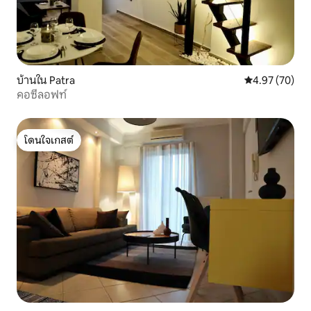
บ้านใน Patra
คะแนนเฉลี่ย 4.
4.97 (70)
คอซี่ลอฟท์
โดนใจเกสต์
โดนใจเกสต์