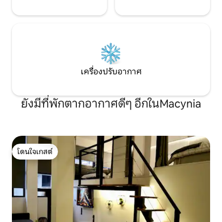
เครื่องปรับอากาศ
ยังมีที่พักตากอากาศดีๆ อีกในMacynia
โดนใจเกสต์
โดนใจเกสต์