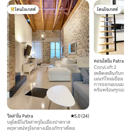
โดนใจเกสต์
โดนใจเกสต์
โดนใจเกสต์ที่สุด
โดนใจเกสต์
คอนโดใน Patra
CozyLoft 2
เพลิดเพลินกับการ
เมนท์ใหม่เอี่ยม ม
การออกแบบแบบมิน
ครันพร้อมทุกอย่าง
การเข้าพักที่สะดวก
กาแฟ ร้านเบเกอรี่ 
มาร์เก็ต ตั้งอยู่ห่
กม. ห่างจากโรงพย
วิลล่าใน Patra
คะแนนเฉลี่ย 5.0 จาก 5, 24 รีวิว
5.0 (24)
700 ม. ห่างจากส
บลูโดมิโนวิลล่าหรูในเมืองปาตราส
ซิอาโกสแห่งเมืองป
คฤหาสน์หรูใจกลางเมืองภัทราสโดย
เปปาโนส และห่างจา