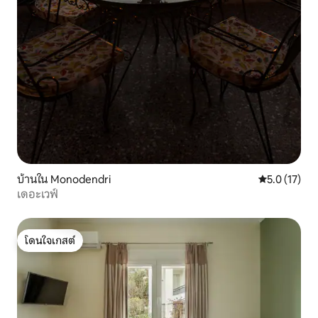
บ้านใน Monodendri
คะแนนเฉลี่ย 5
5.0 (17)
เดอะเวฟ์
โดนใจเกสต์
โดนใจเกสต์