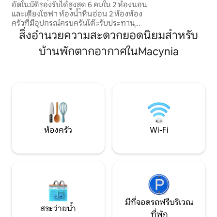
อัตโนมัติรองรับได้สูงสุด 6 คนใน 2 ห้องนอน
CozyLoft 2 สามารถ
และเตียงโซฟา ห้องน้ำหินอ่อน 2 ห้องห้อง
ครัวที่มีอุปกรณ์ครบครันโต๊ะรับประทาน
อาหารไม้โซฟาสองตัวและเฟอร์นิเจอร์ที่
สิ่งอำนวยความสะดวกยอดนิยมสำหรับ
อบอุ่นผสมผสานกันอย่างราบรื่นให้การ
บ้านพักตากอากาศในMacynia
ตกแต่งภายในที่ดูดีมีระดับ เครื่องปรับ
อากาศเครื่องกระจายความร้อนทีวีโซนี่ 3
เครื่องระบบเสียง SONOS และสนามหลัง
บ้านที่มีเสน่ห์พร้อมเฟอร์นิเจอร์กลางแจ้ง
ฝักบัวอาบน้ำและบาร์บีคิวทำให้ที่พักในซิตี้
วิลล่าแห่งนี้เป็นประสบการณ์ 5 *! ผ้าปูที่นอน
ผ้าเช็ดตัวและสิ่งอำนวยความสะดวกที่มี
คุณภาพดีที่สุดในประสบการณ์ที่สมบูรณ์
แบบ
ห้องครัว
Wi-Fi
มีที่จอดรถฟรีบริเวณ
สระว่ายน้ำ
ที่พัก