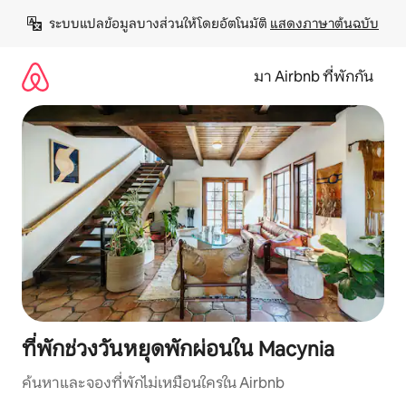
ข้าม
ระบบแปลข้อมูลบางส่วนให้โดยอัตโนมัติ 
แสดงภาษาต้นฉบับ
ไป
ยัง
เนื้อหา
มา Airbnb ที่พักกัน
ที่พักช่วงวันหยุดพักผ่อนใน Macynia
ค้นหาและจองที่พักไม่เหมือนใครใน Airbnb