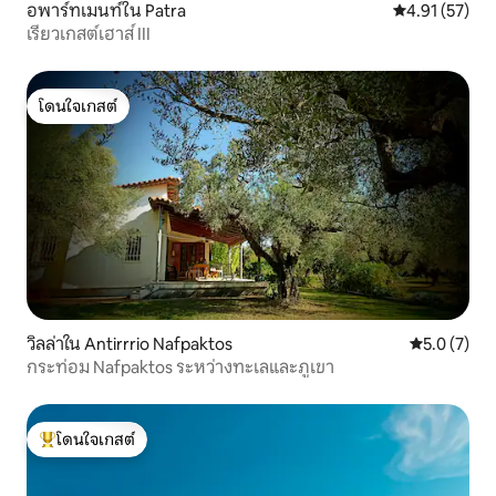
อพาร์ทเมนท์ใน Patra
คะแนนเฉลี่ย 4.
4.91 (57)
เรียวเกสต์เฮาส์ III
โดนใจเกสต์
โดนใจเกสต์
วิลล่าใน Antirrrio Nafpaktos
คะแนนเฉลี่ย 
5.0 (7)
กระท่อม Nafpaktos ระหว่างทะเลและภูเขา
โดนใจเกสต์
โดนใจเกสต์ที่สุด