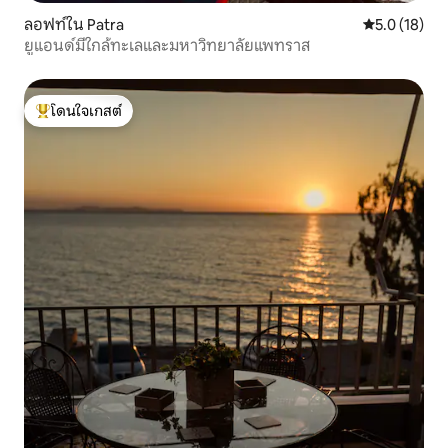
ลอฟท์ใน Patra
คะแนนเฉลี่ย 5
5.0 (18)
ยูแอนด์มีใกล้ทะเลและมหาวิทยาลัยแพทราส
โดนใจเกสต์
โดนใจเกสต์ที่สุด