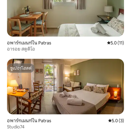
อพาร์ทเมนท์ใน Patras
คะแนนเฉลี่ย 5
5.0 (11)
อารอย สตูดิโอ
ซูเปอร์โฮสต์
ซูเปอร์โฮสต์
อพาร์ทเมนท์ใน Patras
คะแนนเฉลี่ย 
5.0 (3)
Studio74