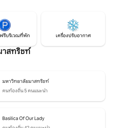
(5 นาที) และเมืองเก่ามาสทริชต์อยู่ในระยะ
เดินถึงได้ มีที่จอดรถหน้าประตูโดยมีค่า
ะยาว
ธรรมเนียม (8.10 บาทต่อวัน)
ฟรีบริเวณที่พัก
เครื่องปรับอากาศ
มาสทริชท์
มหาวิทยาลัยมาสทริชท์
คนท้องถิ่น 5 คนแนะนำ
Basilica Of Our Lady
คนท้องถิ่น 42 คนแนะนำ