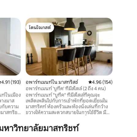
คอนโดใน 
โดนใจเกสต์
โดนใจเก
กว้างขวาง
โดนใจเกสต์
โดนใจเก
อุปกรณ์ค
อพาร์ทเม
น่าตื่นตาต
เฉพาะของ
นาทีจาก '
MECC มหา
เคียงมีท
ที่น่ารักใ
บาร์/ร้านอาหาร บ้านอพา
ะแนนเฉลี่ย 4.91 จาก 5, 193 รีวิว
4.91 (193)
อพาร์ทเมนท์ใน มาสทริสช์
คะแนนเฉลี่ย 4.96 จาก 5, 
4.96 (154)
ปี 1910 ที
อพาร์ทเมนท์ 'บูทีค' ที่มีสไตล์ (2 ถึง 4 คน)
และดั้งเ
ท์ในเมือง
อพาร์ทเมนท์ "บูทีค" ที่มีสไตล์ที่คุณจะ
เครื่องปร
จกลางมาส
เพลิดเพลินไปกับการเข้าพักที่ยอดเยี่ยมใน
บกับความ
มาสทริคท์ ห้องครัวและห้องนั่งเล่นที่กว้าง
ขวางให้ความสะดวกสบายในการใช้ชีวิต มี
hof หรือ
ห้องนอน 2 ห้องพร้อมเตียงคู่ทั้งคู่ นอกจาก
ที นอกจาก
นี้ยังมีห้องน้ำ 2 ห้องพร้อมฝักบัวอาบน้ำ อ
หาวิทยาลัยมาสทริชท์
พาร์ทเมนท์สะดวกมากในการเดินทางไป
ุงใหม่อยู่
MECC (5 นาที/คัน) มหาวิทยาลัยมาสทริชต์