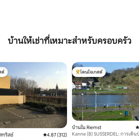
บ้านให้เช่าที่เหมาะสำหรับครอบครัว
ต์
โดนใจเกสต์
ต์
โดนใจเกสต์ที่สุด
12 รีวิว
บ้านใน Riemst
ค
Kanne (B) SUSSERDEL: การเดินป่
สทริสช์
คะแนนเฉลี่ย 4.87 จาก 5, 312 รีวิว
4.87 (312)