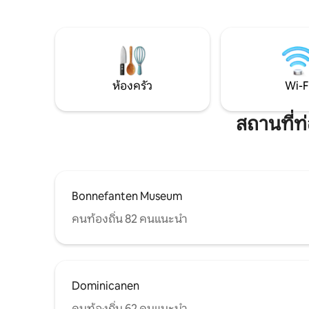
18:00 น.) 🕐 เช็กเอาท์ล่วงเวลา (เวลา 13:00
เซนต์จอห์น โรงละครและพิพิธภัณฑ์ที่ว
น. แทน 11:00 น.) การ💖
รีธอฟ และระเบียงมากมาย ในระยะเดินคุณ
ติก 🍖🧀 จานแอพเพอริทิฟ 🥐 อาหารเช้า
จะพบกับใจกลางเมืองที่มีร้านอาหาร บาร์
นวด💆‍♂️💆
ระเบียง และร้านค้าที่ดีเยี่ยม คุณจะไม่รู้สึกถึง
ความมีชีวิตชีวาของตัวเมืองในวิลล่านี้ เงียบ
มากและคุณอาจจะได้ยินเพียงเสียงของ
ห้องครัว
Wi-F
โบสถ์เซอร์วาส มีที่จอดรถขนาดใหญ่อยู่ใกล้
ๆ เดินประมาณ 25 เมตร คุณลักษณะ * ทำเล
ใจกลางเมือง * อินเตอร์เน็ตไร้สาย * ทุกอย่าง
สถานที่ท
อยู่ในระยะเดินถึงได้ ด้วยความยินดี!
Bonnefanten Museum
คนท้องถิ่น 82 คนแนะนำ
Dominicanen
คนท้องถิ่น 62 คนแนะนำ