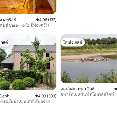
มาสทริสช์
คะแนนเฉลี่ย 4.96 จาก 5, 132 รีวิว
4.96 (132)
เดนซ์ Casa F'lo (ไม่มีห้องครัว)
เกสต์
โดนใจเกสต์
์ที่สุด
โดนใจเกสต์
98 รีวิว
คอนโดใน มาสทริสช์
ค
อพาร์ทเมนท์น่ารักในมาสตริคท์
 Genk
คะแนนเฉลี่ย 4.99 จาก 5, 309 รีวิว
4.99 (309)
สวยงามในบ้านชนบทที่เรียบง่าย