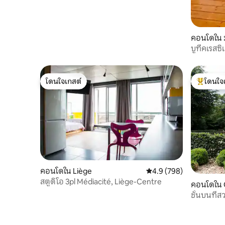
คอนโดใน 
บูทีคเรสซิ
โดนใจเกสต์
โดนใจ
โดนใจเกสต์
โดนใจเกสต
คอนโดใน Liège
คะแนนเฉลี่ย 4.9 จาก 5, 7
4.9 (798)
สตูดิโอ 3pl Médiacité, Liège-Centre
คอนโดใน
ชั้นบนที่