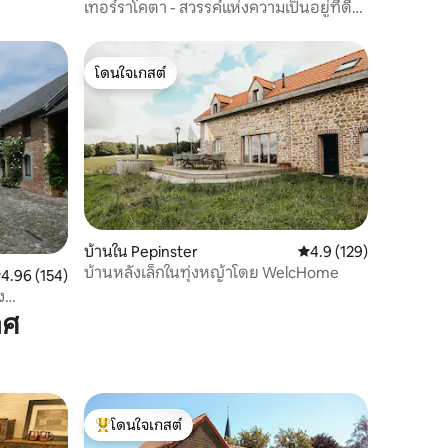
เทอร์ราโคตา - สวรรค์แห่งความเป็นอยู่ที่ดีใน
ลิมเบิร์ก
โดนใจเกสต์
โดนใจเกสต์
บ้านใน Pepinster
คะแนนเฉลี่ย 4.9 จาก 5, 
4.9 (129)
บ้านหลังเล็กในทุ่งหญ้าโดย WelcHome
ะแนนเฉลี่ย 4.96 จาก 5, 154 รีวิว
4.96 (154)
ง
าศ
โดนใจเกสต์
โดนใจเกสต์ที่สุด