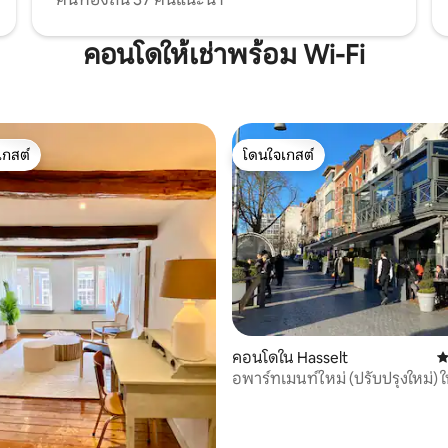
คอนโดให้เช่าพร้อม Wi-Fi
เกสต์
โดนใจเกสต์
์ที่สุด
โดนใจเกสต์
31 รีวิว
คอนโดใน Hasselt
ค
อพาร์ทเมนท์ใหม่ (ปรับปรุงใหม่) 
อป 2