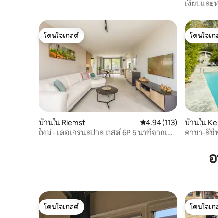
เงียบและห
49A8 573
โดนใจเกสต์
โดนใจเกส
โดนใจเกสต์
โดนใจเกส
บ้านใน Riemst
คะแนนเฉลี่ย 4.94 จาก 5, 1
4.94 (113)
บ้านใน Ke
ใหม่ - เดอเกรนสปาล เวสต์ 6P 5 นาทีจากเมา
คาซา-ลีซี
สทริชต์ ซาวน่า
น่า+เตาผิ
อ
โดนใจเกสต์
โดนใจเกส
โดนใจเกสต์
โดนใจเกส