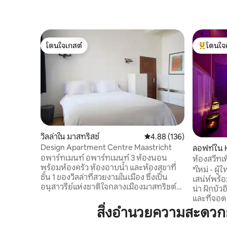
โดนใจเกสต์
โดนใจ
โดนใจเกสต์
โดนใจเกสต
วิลล่าใน มาสทริสช์
คะแนนเฉลี่ย 4.88 จาก 5, 1
4.88 (136)
Design Apartment Centre Maastricht
ลอฟท์ใน H
อพาร์ทเมนท์ อพาร์ทเมนท์ 3 ห้องนอน
ห้องสวีทเพ
พร้อมห้องครัว ห้องอาบน้ำ และห้องสุขาที่
น่าส่วนตัว
*ใหม่ - ผู้
ชั้น 1 ของวิลล่าที่สวยงามในเมือง ซึ่งเป็น
เสน่ห์พร้อ
อนุสาวรีย์แห่งชาติใจกลางเมืองมาสทริชต์ใน
น่า ฝักบัว
ยุคกลาง ในครัวจะมีอาหารให้คุณทำอาหาร
และที่จอดรถส
เช้าสำหรับเช้าวันแรก ที่ตั้ง วิลล่าอยู่ห่างจาก
อิสระด้วยรหัสดิจิทั
สิ่งอำนวยความสะดวก
จัตุรัสที่มีเอกลักษณ์อย่างวรีธอฟเพียงไม่กี่
จอง: 🕓 เข้าชมก่อนเวลา (16:15 น. แทน
ก้าว มีโบสถ์เซนต์เซอร์เวติอุสและ