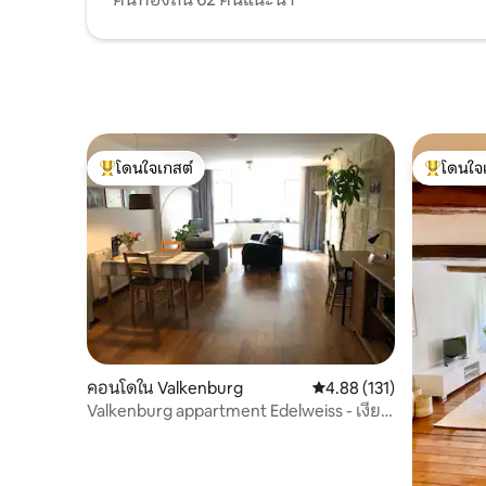
โดนใจเกสต์
โดนใจ
โดนใจเกสต์ที่สุด
โดนใจเกสต
คอนโดใน Valkenburg
คะแนนเฉลี่ย 4.88 จาก 5, 1
4.88 (131)
Valkenburg appartment Edelweiss - เงียบ
สงบ - ธรรมชาติ