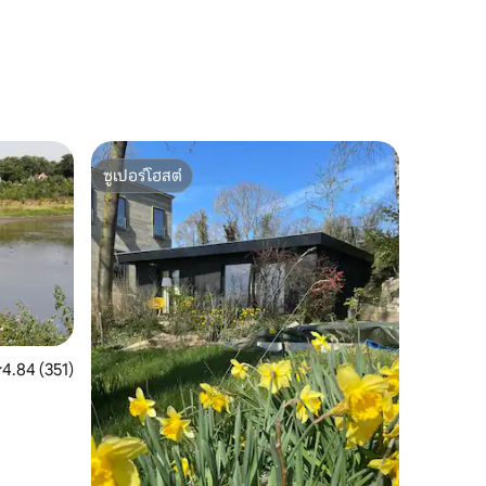
ซูเปอร์โฮสต์
ซูเปอร์โฮสต์
ะแนนเฉลี่ย 4.84 จาก 5, 351 รีวิว
4.84 (351)