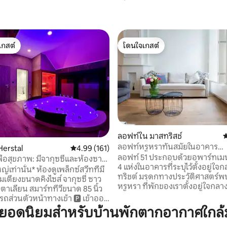
เกสต์
โดนใจเกสต์
์ที่สุด
โดนใจเกสต์
ลอฟท์ใน มาสทริสช์
ค
36 รีวิว
ลอฟท์หรูหราทันสมัยในอาคาร
erstal
คะแนนเฉลี่ย 4.99 จาก 5, 161 รีวิว
4.99 (161)
ประวัติศาสตร์ (B02)
ลอฟท์ 51 ประกอบด้วยอพาร์ทเมน
ื่อสุขภาพ: มีจากุซซี่และห้องซาว
4 แห่งในอาคารที่ระบุไว้ตั้งอยู่ใ
ใหญ่เท่านั้น* ห้องดูเพล็กซ์สวีทที่มี
ทริชต์ มรดกทางประวัติศาสตร์พ
มเตียงขนาดคิงไซส์ จากุซซี่ ซาว
หรูหรา ที่พักของเราตั้งอยู่ใจกลางมาสทริชต์
อิตาเลียน สมาร์ททีวีขนาด 85 นิ้ว
คุณจึงสามารถเดินทางไปยัง Vrijt
่วนตัวหน้าทางเข้า 🅿️ เข้าออก
ตลาดที่มีชื่อเสียงได้ภายใน 5 นา
ล บริการเสริม✨ในการ
ยอดนิยมสำหรับบ้านพักตากอากาศใกล้ม
นี้คุณยังจะได้พบกับ Bassin และ
Sphinxkwartier ที่ได้รับการปรับปร