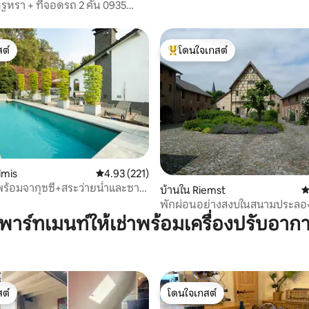
จักรยาน มาสทริชต์
รูหรา + ที่จอดรถ 2 คัน 0935
1 5483 BB10
ต์
โดนใจเกสต์
ต์
โดนใจเกสต์ที่สุด
13 รีวิว
lmis
คะแนนเฉลี่ย 4.93 จาก 5, 221 รีวิว
4.93 (221)
่พร้อมจากุซซี่+สระว่ายน้ำและซาว
บ้านใน Riemst
ค
ง
พักผ่อนอย่างสงบในสนามประลอ
ประวัติศาสตร์
พาร์ทเมนท์ให้เช่าพร้อมเครื่องปรับอาก
ต์
โดนใจเกสต์
ต์
โดนใจเกสต์