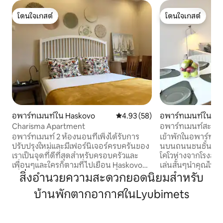
โดนใจเกสต์
โดนใจเกสต์
โดนใจเกสต์
โดนใจเกสต์
อพาร์ทเมนท์ใน Haskovo
คะแนนเฉลี่ย 4.93 จาก 5, 58 รีวิว
4.93 (58)
อพาร์ทเมนท์ใน Ha
Charisma Apartment
อพาร์ทเมนท์สะดว
เมือง
อพาร์ทเมนท์ 2 ห้องนอนที่เพิ่งได้รับการ
เข้าพักในอพาร์ทเมน
ปรับปรุงใหม่และมีเฟอร์นิเจอร์ครบครันของ
นบนถนนชนชั้นสูงท
เราเป็นจุดที่ดีที่สุดสำหรับครอบครัวและ
โคโวห่างจากโรงละค
เพื่อนๆและใครก็ตามที่ไปเยือน Haskovo
เล่นสั้นๆนำคุณไปยั
เพื่อธุรกิจหรือความเพลิดเพลิน ตั้งอยู่
อันเป็นเอกลักษณ์
สิ่งอำนวยความสะดวกยอดนิยมสำหรับ
ใจกลาง Haskovo – ติดกับพื้นที่คนเดิน
ที่สุดของ Haskovo ท
บ้านพักตากอากาศในLyubimets
สามารถมองเห็นพระแม่มารี เดินไปยังร้าน
เมนท์มีสไตล์ กว้า
อาหารและสถานที่ที่น่าสนใจที่ดีที่สุด
ครันสำหรับการเข้า
นอกจากนี้ยังมีห้องนั่งเล่นที่อบอุ่นพร้อม
ยาว มีเครื่องทำควา
WiFi เคเบิลทีวี HBO และห้องครัวที่มี
ปรับอากาศ น้ำร้อ