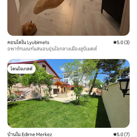
คอนโดใน Lyubimets
คะแนนเฉลี่ย 
5.0 (3)
อพาร์ทเมนท์แสนอบอุ่นใจกลางเมืองลูบิเมตส์
โดนใจเกสต์
โดนใจเกสต์
บ้านใน Edirne Merkez
คะแนนเฉลี่ย 
5.0 (7)