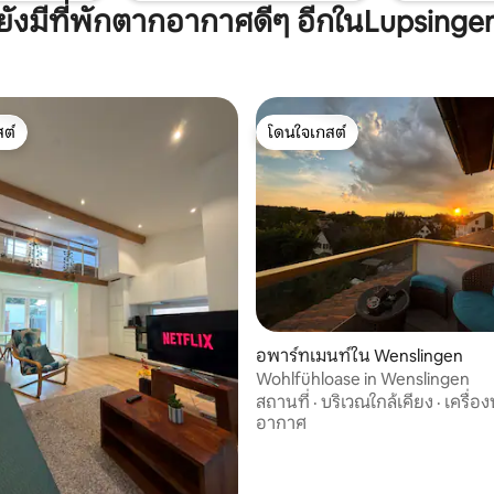
ยังมีที่พักตากอากาศดีๆ อีกในLupsinge
ต์
โดนใจเกสต์
ต์
โดนใจเกสต์
อพาร์ทเมนท์ใน Wenslingen
Wohlfühloase in Wenslingen
สถานที่
·
บริเวณใกล้เคียง
·
เครื่อง
อากาศ