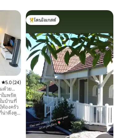
โรงนาใน 
โดนใจเกสต์
ซูเปอร์โ
ห้องลอฟท
โดนใจเกสต์ที่สุด
ซูเปอร์โ
ลอฟท์ใหม่
คน ให้รางวัลตัวเองด้วยการเข้าพักที่ไม่
เหมือนใค
นี้ ออกแ
การพักผ่
ครอบครัว
ผ่อนสุดสั
ครอบครัว 
ความทันสมัย และจ
อยู่ใกล้ช
คะแนนเฉลี่ย 5.0 จาก 5, 24 รีวิว
5.0 (24)
การสำรวจ
บรรยากาศ
ินด้วย
ราในพรัต
ในบ้านที่
ี่น่าดึงดูด
ะวิว เป็น
้นสุดวัน
นีรถไฟ SBB