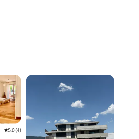
คะแนนเฉลี่ย 5.0 จาก 5, 4 รีวิว
5.0 (4)