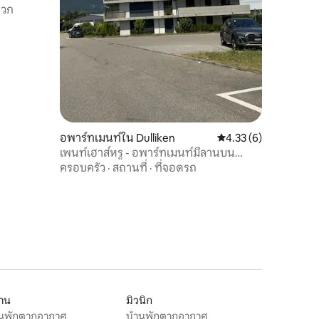
ดวก
อพาร์ทเมนท์ใน Dulliken
คะแนนเฉลี่ย 4.33 จาก 5
4.33 (6)
เพนท์เฮาส์หรู - อพาร์ทเมนท์มีลานบน
ดาดฟ้า
ครอบครัว
·
สถานที่
·
ที่จอดรถ
ลาน
มิวนิก
านพักตากอากาศ
บ้านพักตากอากาศ