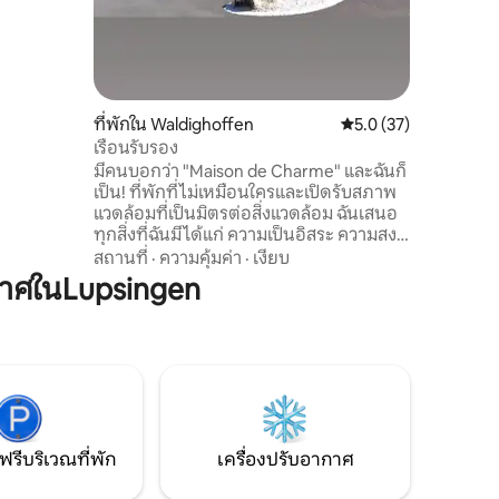
กี่นาทีโดย
กิจ
ที่พักใน Waldighoffen
คะแนนเฉลี่ย 5.0 จาก 5,
5.0 (37)
เรือนรับรอง
มีคนบอกว่า "Maison de Charme" และฉันก็
เป็น! ที่พักที่ไม่เหมือนใครและเปิดรับสภาพ
แวดล้อมที่เป็นมิตรต่อสิ่งแวดล้อม ฉันเสนอ
ทุกสิ่งที่ฉันมี ได้แก่ ความเป็นอิสระ ความสงบ
ความสุข ความผ่อนคลาย และองค์ประกอบ
สถานที่
·
ความคุ้มค่า
·
เงียบ
ทั้งหมดที่จะมีส่วนในความสุขของผู้ที่จะพัก
าศในLupsingen
อาศัยภายใต้หลังคาของฉัน นอกจากนี้ยังมี
สวนที่มีการจัดสวน การเช่าจักรยานฟรี ที่
ชาร์จรถยนต์ บาร์บีคิว เตาไฟ ฯลฯ อาหารเช้า
แบบยุโรปรวมอยู่ในตู้เย็นและมีขนมปังสด
ใหม่ทุกเช้าและของขวัญต้อนรับ!
ฟรีบริเวณที่พัก
เครื่องปรับอากาศ