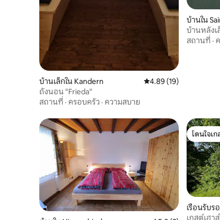
บ้านใน Sa
บ้านหลังเล
บาเซิล
สถานที่
·
ค
บ้านเล็กใน Kandern
คะแนนเฉลี่ย 4.89 จาก 5, 
4.89 (19)
ถังนอน "Frieda"
สถานที่
·
ครอบครัว
·
ความสบาย
โดนใจเกส
โดนใจเกส
เรือนรับ
เกสต์เฮาส์