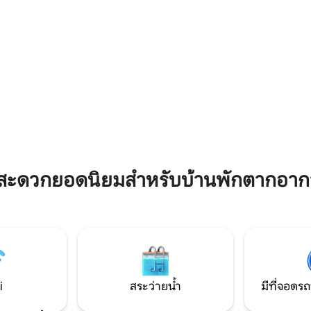
วี Swisscom และ DVD 、Hifi/
และสนามกีฬาเซนต์จาโคบได้ในไม่
สูบบุหรี่ (อนุญาตให้มีระเบียง)
การขนส่ง เหมาะสำหรับนักท่องเที่ยวในเมือง
ครอบครัว หรือนักเดินทางเพื่อธุร
มสะดวกยอดนิยมสำหรับบ้านพักตากอาก
i
สระว่ายน้ำ
มีที่จอดรถ