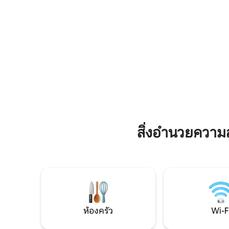
รถกล่องที
ภูมิภาคการเดินป่าการขี่จักรยานและการขี่
วิทยุ ห้าม
จักรยานไฟฟ้าที่น่าสนใจ - สนามเด็กเล่นและ
หลุมไฟที่สวยงาม - ร้านค้าในหมู่บ้านพร้อม
ร้านกาแฟ - อบอุ่นด้วยระบบขนส่ง
สาธารณะไปยังบาเซิลหรือ Liestal
สิ่งอำนวยควา
ห้องครัว
Wi-F