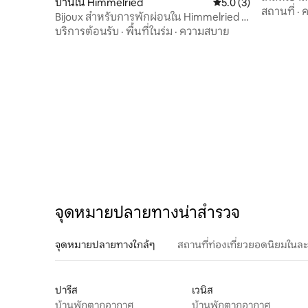
บ้านใน Himmelried
คะแนนเฉลี่ย 5.0 จาก 5
5.0 (3)
สถานที่
·
ค
Bijoux สำหรับการพักผ่อนใน Himmelried ที่
มีแสงแดดสาดส่อง (90 ตร.ม.)
บริการต้อนรับ
·
พื้นที่ในร่ม
·
ความสบาย
จุดหมายปลายทางน่าสำรวจ
จุดหมายปลายทางใกล้ๆ
สถานที่ท่องเที่ยวยอดนิยมในล
ปารีส
เวนิส
บ้านพักตากอากาศ
บ้านพักตากอากาศ