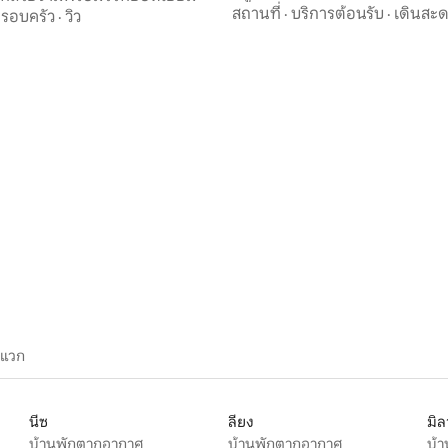
, 3 รีวิว
สถานที่
·
บริการต้อนรับ
·
เดินสะ
รอบครัว
·
วิว
ะแวก
นีซ
ลียง
มิ
บ้านพักตากอากาศ
บ้านพักตากอากาศ
บ้