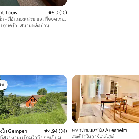
int-Louis
คะแนนเฉลี่ย 5.0 จาก 5, 10 รีวิว
5.0 (10)
็ก • มีชั้นลอย สวน และที่จอดรถ
รอบครัว
·
สนามหลังบ้าน
19 รีวิว
ต์
ต์
อพาร์ทเมนท์ใน Arlesheim
รองใน Gempen
คะแนนเฉลี่ย 4.94 จาก 5, 34 รีวิว
4.94 (34)
สตูดิโอในอาร์เลสไฮม์
ที่สวยงามพร้อมวิวที่ยอดเยี่ยม