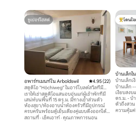
ซูเปอร์โฮสต์
โดนใจ
ซูเปอร์โฮสต์
โดนใจเกสต
บ้านเล็กใน
บ้านเล็กเ
อพาร์ทเมนท์ใน Arboldswil
คะแนนเฉลี่ย 4.95 จาก 5, 
4.95 (22)
บ้านเล็ก -
สตูดิโอ "Höchiweg" ในอาร์โบลด์สวิลที่มี
เงียบสงบแ
แสงแดด
เราให้เช่าสตูดิโอแสนอบอุ่นแก่ผู้เข้าพักที่มี
ตร.ม. - บ้
เสน่ห์บนพื้นที่ 15 ตร.ม. มีทางเข้าส่วนตัว
ตัวถึงสวน 
ห้องสุขา/ห้องอาบน้ำห้องครัวที่มีอุปกรณ์
ไปยังบาเซิ
ความคุ้มค่
ครบครันพร้อมตู้เย็นเตียงคู่แบบดึงออกได้
ออโต้บาห์น
Wi-Fi วิทยุ DAB เครื่องชงกาแฟ Nespresso
สถานที่
·
เช็คเอาท์
·
คุณภาพการนอน
Eiken SBB
ครอบคลุมที่จอดรถและที่จอดรถนอกบ้าน
45 นาที ส่วนลด 17% สำหรับรายสัปดาห์ และ
Arboldswil "แสงแดด - สายตา - น่าชอบ" -
35% สำหรับรายเดือ
ทำเลพาโนรามาในระดับน้ำทะเล 700 เมตร -