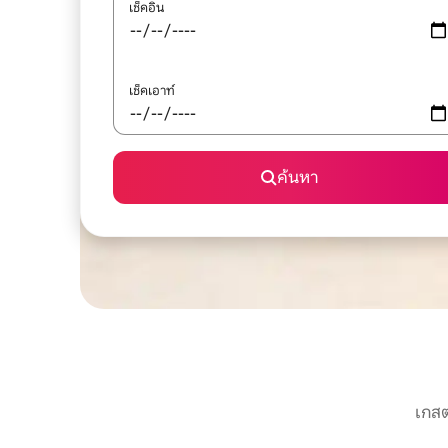
เช็คอิน
เช็คเอาท์
ค้นหา
เกสต