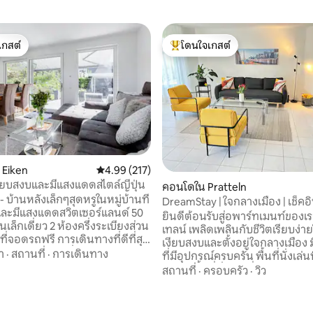
เกสต์
โดนใจเกสต์
์ที่สุด
โดนใจเกสต์ที่สุด
 Eiken
คะแนนเฉลี่ย 4.99 จาก 5, 217 รีวิว
4.99 (217)
งียบสงบและมีแสงแดดสไตล์ญี่ปุ่น
22 รีวิว
คอนโดใน Pratteln
-- บ้านหลังเล็กๆสุดหรูในหมู่บ้านที่
DreamStay | ใจกลางเมือง | เช็คอ
ละมีแสงแดดสวิตเซอร์แลนด์ 50
ตนเอง | ใกล้บาเซิล
ยินดีต้อนรับสู่อพาร์ทเมนท์ของเ
านเล็กเดี่ยว 2 ห้องครึ่งระเบียงส่วน
เทลน์ เพลิดเพลินกับชีวิตเรียบง่าย
ที่จอดรถฟรี การเดินทางที่ดีที่สุด
เงียบสงบและตั้งอยู่ใจกลางเมือง มีห้องครัว
ลซูริคเยอรมนีฝรั่งเศสการเข้าถึง
า
·
สถานที่
·
การเดินทาง
ที่มีอุปกรณ์ครบครัน พื้นที่นั่งเล่นท
 2 นาที เดินเพียง 7 นาทีถึงสถานี
ใจ และพื้นที่นั่งเล่นที่มีแสงแดดแล
สถานที่
·
ครอบครัว
·
วิว
 โดยรถไฟไปบาเซิล 20 นาทีถึงซูริค
สถานที่ที่สมบูรณ์แบบสำหรับการสิ
หลังจากวันที่มีเหตุการณ์สำคัญ ทำเล
น Wi-Fi ฟรีและที่จอด
ใจกลางเมืองช่วยให้คุณไปถึงสถา