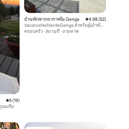
บ้านพักตากอากาศใน Genga
คะแนนเฉลี่ย 4.98 จาก 5,
4.98 (52)
VacanzeNelVerdeGenga สำหรับผู้เข้าพัก
2/4 คนโดยเฉพาะ
ครอบครัว
·
สถานที่
·
ชายหาด
คะแนนเฉลี่ย 5 จาก 5, 19 รีวิว
5 (19)
อุมเบรีย