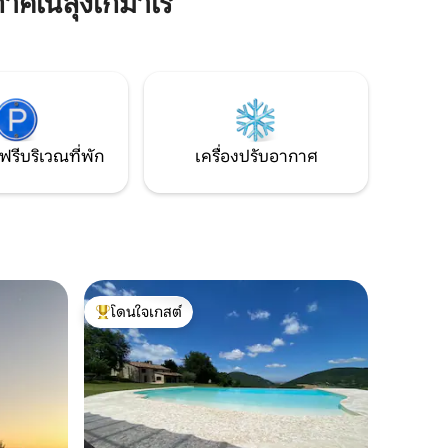
าศในลุงโกมาเร
กลางทั้งหมดของเมือง Teatro delle Muse
าโน: ร้าน
และท่าเรือ สำหรับ 2 คนไม่เกิน 3 คนต้อง
านค้า ห่าง
ขอบคุณโซฟาเบดในห้องนั่งเล่นชั้นบน รหัส
การ
ประจำตัวประชาชน:
ผลิตภัณฑ์
IT042002C2A7LDF33G
ฟรีบริเวณที่พัก
เครื่องปรับอากาศ
โดนใจเกสต์
โดนใจเกสต์ที่สุด