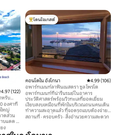
คอทเทจใ
โดนใจเกสต์
โดนใจ
บ้านพักต
โดนใจเกสต์ที่สุด
โดนใจเกส
ทิวทัศน์
CIN IT042
ทางเข้าอ
จากชายหาด
ได้แก่ชั้
แจ้งพื้นท
ครอบครัว
ห้องน้ำแล
ระเบียงห้
ใหญ่โรงเ
อาร์มแชร
คอนโดใน อังโกนา
คะแนนเฉลี่ย 4.99 จาก 5, 
4.99 (106)
ที่เฉพาะภ
การไม่ได
อพาร์ทเมนท์ลาฟินเนสตรา ซูล โพรโต
ะแนนเฉลี่ย 4.97 จาก 5, 122 รีวิว
4.97 (122)
อพาร์ทเมนท์ที่น่ารื่นรมย์ในอาคาร
ำหรับ
ประวัติศาสตร์พร้อมวิวทะเลที่ยอดเยี่ยม
0 องศาที่
เงียบสงบเหมือนที่พักในบริเวณถนนคนเดิน
มใหญ่
ทำความสะอาดแล้ว ที่จอดรถแบบต้องจ่าย
เงินเพียงไม่กี่ขั้นจากที่พัก ที่จอดรถพร้อม
สถานที่
·
ครอบครัว
·
สิ่งอำนวยความสะดวก
ส่วนลดสำหรับการแวะพักระยะยาวที่ 600 ม.
ป้ายรถเมล์ห่างออกไป 500 เมตร ทำเล
ียง
ยุทธศาสตร์: เพียงไม่กี่ก้าวจากอนุสาวรีย์ยุค