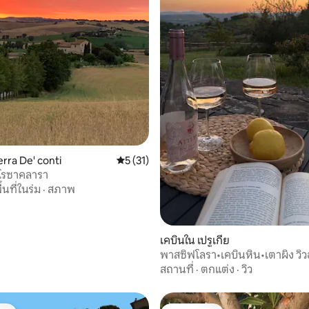
 9 รีวิว
erra De' conti
คะแนนเฉลี่ย 5 จาก 5, 31 รีวิว
5 (31)
โรซาคลารา
ื้นที่ในร่ม
·
สภาพ
เคบินใน เปรูเกีย
พาสซิฟโลรา•เคบินหิน•เตาผิง วิว
สถานที่
·
ตกแต่ง
·
วิว