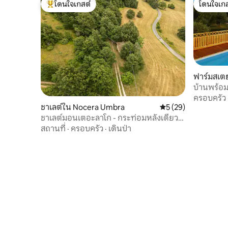
โดนใจเกสต์
โดนใจเกส
โดนใจเกสต์ที่สุด
โดนใจเกส
ฟาร์มสเตย
มาร์เชียโน
บ้านพร้อม
พร้อมวิวท
ครอบครัว
ชาเลต์ใน Nocera Umbra
คะแนนเฉลี่ย 5 จาก 5, 
5 (29)
ชาเลต์มอนเตอะลาโก - กระท่อมหลังเดียว
ในอุทยาน
สถานที่
·
ครอบครัว
·
เดินป่า