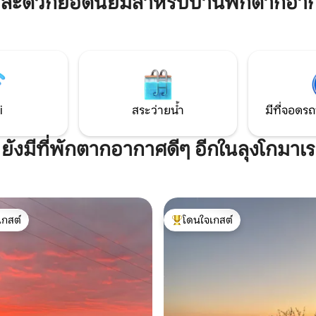
มสะดวกยอดนิยมสำหรับบ้านพักตากอาก
คัน P️ ซูเปอร์ลอฟท์ขนาด 140 ตร.ม. แห่งนี้
่างดีและใช้งานได้ดีกับ
ตั้งอยู่ในอาคารใจกลางที่สุดของฟ
ที่เงียบสงบและหรูหรา เหมาะ
อาหาร บาร์ ซูเปอร์มาร์เก็ต และร้
ี่ต้องการใช้ชีวิตในอูร์บิโนอย่าง
จากใจกลางเมืองเก่าเพียง 100 เมตร มี
อยู่ในประวัติศาสตร์โดยไม่ต้อง
ตกแต่งให้ได้มาตรฐานสูงสุดด้วย
สะดวกสบาย
Made in Italy ที่ดีที่สุด
i
สระว่ายน้ำ
มีที่จอดรถ
ยังมีที่พักตากอากาศดีๆ อีกในลุงโกมาเร
เกสต์
โดนใจเกสต์
์ที่สุด
โดนใจเกสต์ที่สุด