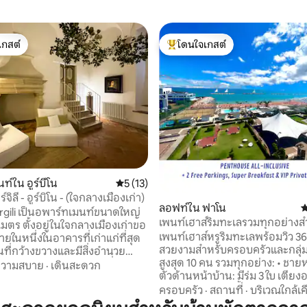
เกสต์
โดนใจเกสต์
์ที่สุด
โดนใจเกสต์ที่สุด
23 รีวิว
์ใน อูร์บีโน
คะแนนเฉลี่ย 5 จาก 5, 13 รีวิว
5 (13)
์จิลี - อูร์บิโน - (ใจกลางเมืองเก่า)
ลอฟท์ใน ฟาโน
ค
rgili เป็นอพาร์ทเมนท์ขนาดใหญ่
เพนท์เฮาส์ริมทะเลรวมทุกอย่างส
มตร ตั้งอยู่ในใจกลางเมืองเก่าขอ
ครอบครัว
เพนท์เฮาส์หรูริมทะเลพร้อมวิว 36
ภายในหนึ่งในอาคารที่เก่าแก่ที่สุด
สวยงามสำหรับครอบครัวและกลุ่
้นที่กว้างขวางและมีสิ่งอำนวย
สูงสุด 10 คน รวมทุกอย่าง: • ชายหาดส่วน
กครบครัน ออกแบบมาเพื่อการ
ความสบาย
·
เดินสะดวก
ตัวด้านหน้าบ้าน: มีร่ม 3 ใบ เตียงอาบแดด 9
่สะดวกสบายและผ่อนคลาย ที่พัก
หลัง และสระว่ายน้ำฟรี⛱️ • อาหารเช้าสุด
งอยู่ในบริบททางประวัติศาสตร์ที่มี
ครอบครัว
·
สถานที่
·
บริเวณใกล้เค
พิเศษที่บาร์ยอดนิยม 2 แห่ง 🥐 • ที่จอดรถ 2
างมาก โดยผสมผสานพื้นที่ที่ได้รับ