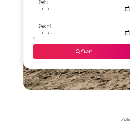
เช็คอิน
เช็คเอาท์
ค้นหา
เกสต