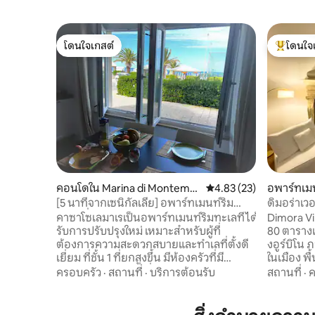
โดนใจเกสต์
โดนใจ
โดนใจเกสต์
โดนใจเกสต
คอนโดใน Marina di Montemar
คะแนนเฉลี่ย 4.83 จาก 5, 
4.83 (23)
อพาร์ทเมนท
ciano
[5 นาทีจากเซนิกัลเลีย] อพาร์ทเมนท์ริม
ดิมอร่าเวอร
ทะเล ที่จอดรถฟรี
คาซาโซเลมาเรเป็นอพาร์ทเมนท์ริมทะเลที่ได้
Dimora Vi
รับการปรับปรุงใหม่ เหมาะสำหรับผู้ที่
80 ตารางเ
ต้องการความสะดวกสบายและทำเลที่ตั้งดี
งอูร์บิโน 
เยี่ยม ที่ชั้น 1 ที่ยกสูงขึ้น มีห้องครัวที่มี
ในเมือง พื
อุปกรณ์ครบครัน เครื่องปรับอากาศ Wi-Fi
ความสะดว
ครอบครัว
·
สถานที่
·
บริการต้อนรับ
สถานที่
·
และเครื่องซักผ้า เพียง 20 ม. จากชายหาด
เข้าพักที
ฟรี มีร้านอาหารและพื้นที่เล่นสำหรับเด็กๆ
แห่งนี้ตั้
อยู่ใกล้เคียง เดินทางไปเซนีกัลเลียโดย
คุณค่าอย่