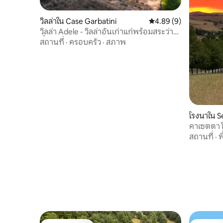
วิลล่าใน Case Garbatini
คะแนนเฉลี่ย 4.89 จาก 5,
4.89 (9)
วิลล่า Adele - วิลล่าอันเก่าแก่พร้อมสระว่าย
น้ำและวิวทะเล
สถานที่
·
ครอบครัว
·
สภาพ
โรงนาใน S
คาเซตตา 
สถานที่
·
พ