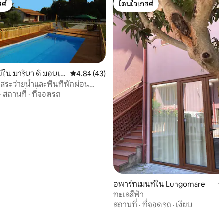
ต์
โดนใจเกสต์
ต์
โดนใจเกสต์
์ใน มารินา ดิ มอนเต
คะแนนเฉลี่ย 4.84 จาก 5, 43 รีวิว
4.84 (43)
สระว่ายน้ำและพื้นที่พักผ่อน
ะเล
·
สถานที่
·
ที่จอดรถ
29 รีวิว
อพาร์ทเมนท์ใน Lungomare
ทะเลสีฟ้า
สถานที่
·
ที่จอดรถ
·
เงียบ