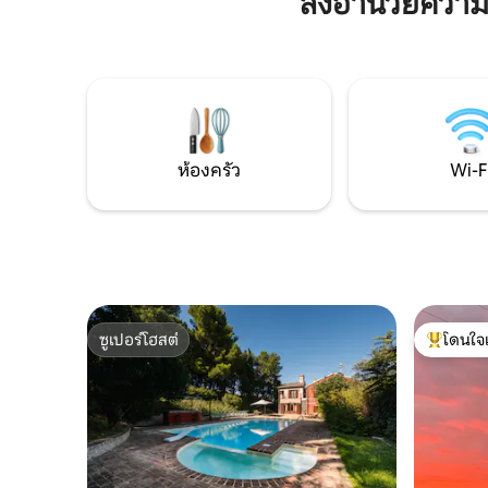
สิ่งอำนวยควา
จักรยานได้ง่าย และเหมาะสำหรับกิจกรรม
การดูแลอย
ฤดูร้อน เช่น Summer Jamboree หรือการ
บรรยากาศ
แสดงดอกไม้ไฟบนชายหาด เหมาะสำหรับ
สำหรับผู้ท
คู่รัก ครอบครัว และคนทำงานทางไกล จะพา
สงบ อาศัย
สัตว์เลี้ยงมาด้วยหรือไม่? โปรดติดต่อเราล่วง
สละความ
หน้าเพื่อขออนุมัติ
ห้องครัว
Wi-F
ซูเปอร์โฮสต์
โดนใจ
ซูเปอร์โฮสต์
โดนใจเกสต