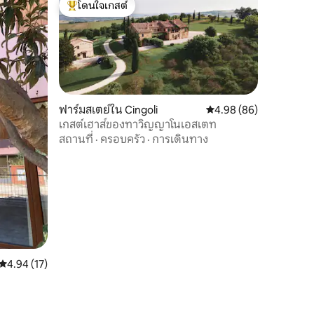
โดนใจเกสต์
โดนใจเกสต์ที่สุด
ฟาร์มสเตย์ใน Cingoli
คะแนนเฉลี่ย 4.98 จาก 5,
4.98 (86)
เกสต์เฮาส์ของทาวิญญาโนเอสเตท
สถานที่
·
ครอบครัว
·
การเดินทาง
คะแนนเฉลี่ย 4.94 จาก 5, 17 รีวิว
4.94 (17)