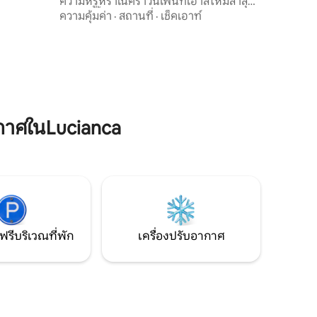
ความหรูหราในคราวน์เพนท์เฮาส์ใหม่ล่าสุด
ของเราตั้งอยู่เหนือเมืองพร้อมวิวพาโนรามา
ความคุ้มค่า
·
สถานที่
·
เช็คเอาท์
ที่สวยงาม ดื่มด่ำกับการผสมผสานที่สมบูรณ์
แบบของความสบายและความซับซ้อน ซึ่งทุก
รายละเอียดได้รับการออกแบบมาเพื่อ
ประสบการณ์ที่หรูหรา การเข้าพักที่น่าจดจำ
ในเพนท์เฮาส์ที่ไม่ธรรมดาแห่งนี้ซึ่งมีทิวทัศน์
ของเมืองเกิดขึ้นก่อนหน้าคุณ สถานที่ที่น่า
จดจำนี้เป็นอะไรที่ธรรมดา
กาศในLucianca
ฟรีบริเวณที่พัก
เครื่องปรับอากาศ