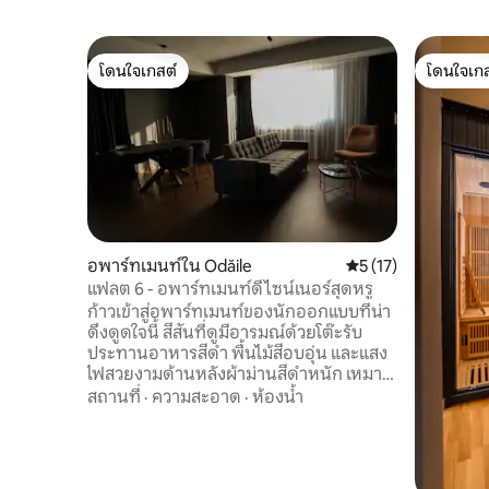
โดนใจเกสต์
โดนใจเกส
โดนใจเกสต์
โดนใจเกส
อพาร์ทเมนท์ใน Odăile
คะแนนเฉลี่ย 5 จาก 5,
5 (17)
แฟลต 6 - อพาร์ทเมนท์ดีไซน์เนอร์สุดหรู
ก้าวเข้าสู่อพาร์ทเมนท์ของนักออกแบบที่น่า
ดึงดูดใจนี้ สีสันที่ดูมีอารมณ์ด้วยโต๊ะรับ
ประทานอาหารสีดำ พื้นไม้สีอบอุ่น และแสง
ไฟสวยงามด้านหลังผ้าม่านสีดำหนัก เหมาะ
สำหรับการรวมกลุ่มแบบใกล้ชิด ห้องครัว
สถานที่
·
ความสะอาด
·
ห้องน้ำ
อุปกรณ์ครบครัน โต๊ะทำงานเฉพาะพร้อม
Wi-Fi เร็ว และระเบียงส่วนตัว 2 ระเบียง
เหมาะสำหรับครอบครัว (เตียงเด็กเล็กและ
เก้าอี้สูงตามคำขอ) เหมาะสำหรับการเข้าพัก