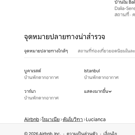
บ้านใน Bal
Dalia-Ser
สถานที่
·
ค
จุดหมายปลายทางน่าสำรวจ
จุดหมายปลายทางใกล้ๆ
สถานที่ท่องเที่ยวยอดนิยมในล
บูคาเรสต์
Istanbul
บ้านพักตากอากาศ
บ้านพักตากอากาศ
วาร์นา
แสดงมากขึ้น
บ้านพักตากอากาศ
Airbnb
โรมาเนีย
ดัมโบวิทา
Lucianca
© 2026 Airbnb, Inc.
ความเป็นส่วนตัว
เงื่อนไข