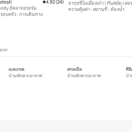
otești
คะแนนเฉลี่ย 4.92 จาก 5, 24 รีวิว
4.92 (24)
จากุซซี่ในเมืองเก่า | ทันสมัย | ผ
enity ถัดจากเทอร์ม
ความคุ้มค่า
·
สถานที่
·
ห้องน้ำ
รอบครัว
·
การเดินทาง
ะแวก
เบลเกรด
สกอเปีย
คีชี
บ้านพักตากอากาศ
บ้านพักตากอากาศ
บ้