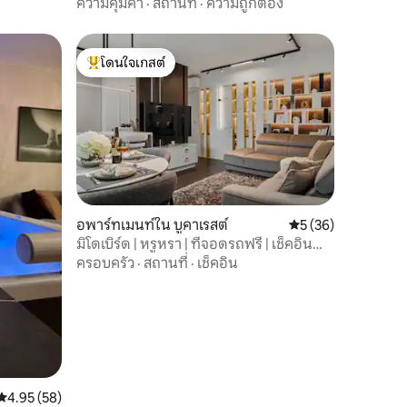
ความคุ้มค่า
·
สถานที่
·
ความถูกต้อง
โดนใจเกสต์
โดนใจเกสต์ที่สุด
อพาร์ทเมนท์ใน บูคาเรสต์
คะแนนเฉลี่ย 5 จาก 5,
5 (36)
มิโดเบิร์ด | หรูหรา | ที่จอดรถฟรี | เช็คอิน
ด้วยตนเอง
ครอบครัว
·
สถานที่
·
เช็คอิน
คะแนนเฉลี่ย 4.95 จาก 5, 58 รีวิว
4.95 (58)