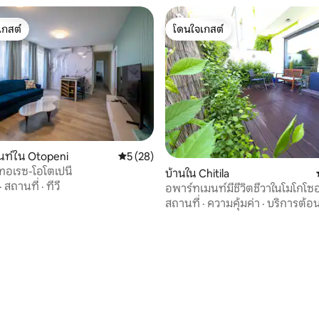
เกสต์
โดนใจเกสต์
์ที่สุด
โดนใจเกสต์
, 4 รีวิว
นท์ใน Otopeni
คะแนนเฉลี่ย 5 จาก 5, 28 รีวิว
5 (28)
 เทอเรซ-โอโตเปนี
บ้านใน Chitila
·
สถานที่
·
ทีวี
อพาร์ทเมนท์มีชีวิตชีวาในโมโกโซ
สถานที่
·
ความคุ้มค่า
·
บริการต้อน