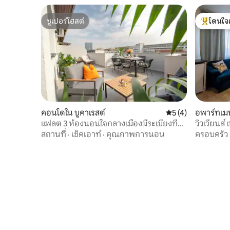
ซูเปอร์โฮสต์
โดนใจ
ซูเปอร์โฮสต์
โดนใจเกสต
คอนโดใน บูคาเรสต์
คะแนนเฉลี่ย 5 จาก 5
5 (4)
อพาร์ทเม
แฟลต 3 ห้องนอนใจกลางเมืองมีระเบียงที่
วิวเวียนส์
งดงามและมีแสงแดดส่องสว่าง
สถานที่
·
เช็คเอาท์
·
คุณภาพการนอน
ครอบครัว