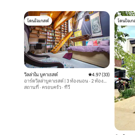
โดนใจเกสต์
โดนใจเกส
โดนใจเกสต์
โดนใจเกส
วิลล่าใน บูคาเรสต์
คะแนนเฉลี่ย 4.97 จาก 5, 
4.97 (33)
อาร์ตวิลล่าบูคาเรสต์ | 3 ห้องนอน · 2 ห้องน้ำ
· ระเบียง
สถานที่
·
ครอบครัว
·
ทีวี