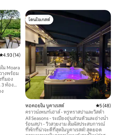
อพาร์ทเม
โดนใจเกสต์
โดนใจเก
อพาร์ทเ
โดนใจเกสต์
โดนใจเก
อพาร์ทเม
จาก Therm
ในยุโรปมี
ทั้งหมดเพ
อย่างยอด
ความคุ้มค
คะแนนเฉลี่ย 4.93 จาก 5, 14 รีวิว
4.93 (14)
ทเมนท์มี
ห้องน้ำมี
บใน Moara
ผ้าฝักบัว
างขวางพร้อม
เล่นพร้อ
งที่มอง
ที่มีเส้น
 3 ห้องน้ำ
โล่งมีเต
ครัวแบบ
อง
เครื่องล้
าถึง
ตสงวน
หอคอยใน บูคาเรสต์
คะแนนเฉลี่ย 5 จาก 5,
5 (48)
งทำความ
คราวน์เพนท์เฮาส์ - หรูหราสปาและวิสต้า
ิงไฟฟ้า
All Seasons - ระเบียงอุ่นส่วนตัวและอ่างน้ำ
ที่มี
ร้อนสปา - วิวสวยงาม สัมผัสประสบการณ์
งผู้เข้าพัก
ที่พักที่น่าจะดีที่สุดในบูคาเรสต์! สุดยอด
จักรยาน