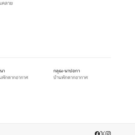
่อนคลาย
เนา
กลุฌ-นาปอกา
านพักตากอากาศ
บ้านพักตากอากาศ