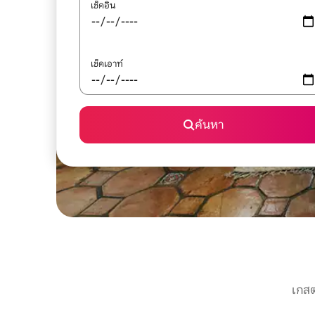
เช็คอิน
เช็คเอาท์
ค้นหา
เกสต