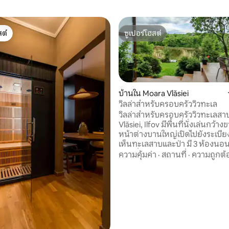
ต์
ซูเปอร์โฮสต์
ต์
ซูเปอร์โฮสต์
บ้านใน Moara Vlăsiei
วิลล่าสำหรับครอบครัววิวทะเล
วิลล่าสำหรับครอบครัววิวทะเลสา
Vlăsiei, Ilfov มีพื้นที่นั่งเล่นกว้
 17 รีวิว
หน้าต่างบานใหญ่เปิดไปยังระเบีย
เห็นทะเลสาบและป่า มี 3 ห้องนอน
ห้องนั่งเล่นขนาดใหญ่พร้อมห้อง
ความคุ้มค่า
·
สถานที่
·
ความถูกต้
เปิดและระเบียง 3 ห้องห้องหนึ่งเข้
ทะเลสาบได้โดยตรง ตั้งอยู่ในเข
"Natura 2000" มีที่จอดรถเครื่อ
ร้อนใต้พื้นเครื่องปรับอากาศเตาผ
สมาร์ททีวีอินเทอร์เน็ตและห้องครัว
อุปกรณ์ครบครัน ในบริเวณใกล้เคีย
จะเพลิดเพลินไปกับการเดินป่าขี่