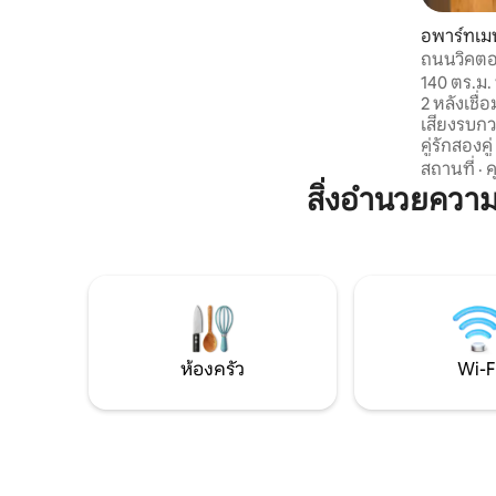
ระยะสั้นหรือระยะยาว ทำเลทอง: ห่างจาก
สนามบินโอโตเปนีและเทอร์มีไม่กี่นาที เข้าถึง
อพาร์ทเมน
ทางเหนือที่มีชีวิตชีวาของบูคาเรสต์ได้ง่าย
ถนนวิคตอเร
สถานที่พักผ่อนที่ไร้กาลเวลาและมีความซับ
เมือง
140 ตร.ม.
ซ้อนรอคุณอยู่
2 หลังเชื่
เสียงรบกว
คู่รักสองค
รักษาความ
สถานที่
·
พื้นที่นั่
สิ่งอำนวยควา
อุปกรณ์คร
โรงแรม Wi-
และเช็คอิ
ส่วนตัวที
พร้อมอ่าง
ความโรแม
พิพิธภัณฑ์
ห้องครัว
Wi-F