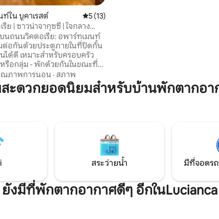
และตกปลา
ท์ใน บูคาเรสต์
คะแนนเฉลี่ย 5 จาก 5, 13 รีวิว
5 (13)
ีย | ซาวน่าจากุซซี่ | ใจกลาง
 บนถนนวิคตอเรีย: อพาร์ทเมนท์
อมต่อกันด้วยประตูภายในที่ปิดกั้น
นได้ดี เหมาะสำหรับครอบครัว
ู่ หรือกลุ่ม - พักด้วยกันในขณะที่
เป็นส่วนตัว ห้องนอน 2 ห้อง
คุณภาพการนอน
·
สภาพ
งเล่นแยกต่างหาก ห้องครัวที่มี
มสะดวกยอดนิยมสำหรับบ้านพักตากอา
บครัน ผ้าปูที่นอนคุณภาพระดับ
Fi เร็ว สมาร์ททีวี พื้นที่ทำงาน
นด้วยตนเอง ผ่อนคลายในจากุซซี่
่กว้างขวางและซาวน่าอินฟราเรด
อาบน้ำในห้องพักในหนึ่งยูนิตเพื่อ
นติก เดินไปร้านกาแฟ ร้านอาหาร
 และเมืองเก่าได้
i
สระว่ายน้ำ
มีที่จอดรถ
ยังมีที่พักตากอากาศดีๆ อีกในLucianca