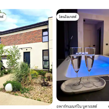
ต์
โดนใจเกสต์
ต์
โดนใจเกสต์
33 รีวิว
อพาร์ทเมนท์ใน บูคาเรสต์