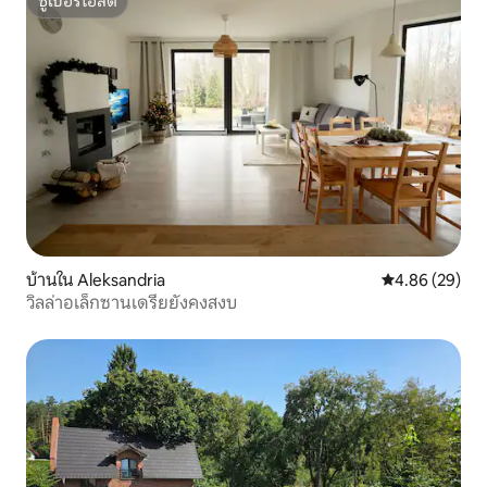
ซูเปอร์โฮสต์
ซูเปอร์โฮสต์
บ้านใน Aleksandria
คะแนนเฉลี่ย 4.
4.86 (29)
วิลล่าอเล็กซานเดรียยังคงสงบ