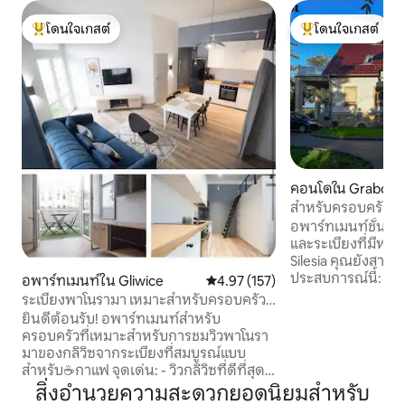
โดนใจเกสต์
โดนใจเกสต์
โดนใจเกสต์ที่สุด
โดนใจเกสต์ที่สุด
คอนโดใน Grabów
สำหรับครอบครัวขนา
10 คน
อพาร์ทเมนท์ชั้นบน
และระเบียงที่มีหลั
Silesia คุณยังสาม
ประสบการณ์นี้: Sommerrodelbahn 19 กม.
อพาร์ทเมนท์ใน Gliwice
คะแนนเฉลี่ย 4.97 จาก 5, 157 รีวิว
4.97 (157)
Seenlandschaft Tu
ระเบียงพาโนรามา เหมาะสำหรับครอบครัว 1
กม. Silesia Ring/Air
นาทีถึงจตุรัส
ยินดีต้อนรับ! อพาร์ทเมนท์สำหรับ
10 กม. Karolinka G
ครอบครัวที่เหมาะสำหรับการชมวิวพาโนรา
Dinosaur Park 19 กม.
มาของกลิวิซจากระเบียงที่สมบูรณ์แบบ
แคนูและเรือคายัค 2
สำหรับ☕️กาแฟ จุดเด่น: - วิวกลิวิซที่ดีที่สุด
Stubendorf 3 กม. 
ใน Airbnb (วิวระเบียงเกือบ 360 องศา) - 90
สิ่งอำนวยความสะดวกยอดนิยมสำหรับ
กม. สระว่ายน้ำนั่งเ
ม. จากจัตุรัสหลักของเมือง - 55 ตารางเมตร