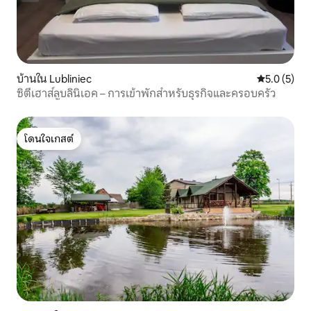
บ้านใน Lubliniec
คะแนนเฉลี่ย 
5.0 (5)
ซิตี้เฮาส์ลูบลินิเอค – การเข้าพักสำหรับธุรกิจและครอบครัว
โดนใจเกสต์
โดนใจเกสต์