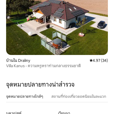
บ้านใน Draliny
คะแนนเฉลี่ย 4.
4.97 (34)
Villa Kanus - ความหรูหราท่ามกลางธรรมชาติ
จุดหมายปลายทางน่าสำรวจ
จุดหมายปลายทางใกล้ๆ
สถานที่ท่องเที่ยวยอดนิยมในละแวก
บูดาเปสต์
เวียนนา