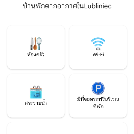
กม. Sankt Annaber
บ้านพักตากอากาศในLubliniec
ชั้น 2 ที่อาคารที่ได้รับการดูแลอย่างดี - นอน
Speedway..
ได้ 8 คน: ห้องนอน 2 เท่าพร้อมเตียงคู่เตียง
คู่บนชั้นลอยโซฟาแบบพับเก็บได้สำหรับ 2
คน - สิ่งอำนวยความสะดวกครบครันสำหรับ
การเข้าพักระยะยาว: โต๊ะทำงานห้องครัว
ห้องซักรีด - พื้นที่ทำงานร่วมในบริเวณใกล้
เคียง - จุดรับแท็กซี่ด้านหน้าอาคาร ส่ง
ข้อความหาฉัน ❤️ บน Airbnb
ห้องครัว
Wi-Fi
มีที่จอดรถฟรีบริเวณ
สระว่ายน้ำ
ที่พัก