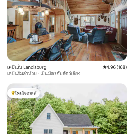
เคบินใน Landisburg
คะแนนเฉลี่ย 4.9
4.96 (168)
เคบินริมลำห้วย - เป็นมิตรกับสัตว์เลี้ยง
โดนใจเกสต์
โดนใจเกสต์ที่สุด