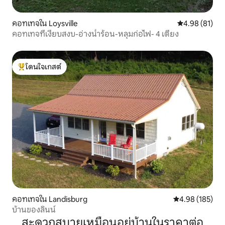
คอทเทจใน Loysville
คะแนนเฉลี่ย 4.
4.98 (81)
คอทเทจที่เงียบสงบ-อ่างน้ำร้อน-หลุมก่อไฟ- 4 เตียง
โดนใจเกสต์
โดนใจเกสต์ที่สุด
คอทเทจใน Landisburg
คะแนนเฉลี่ย 4.9
4.98 (185)
บ้านของลินน์
สะดวกสบายเหมือนอยู่บ้านในราคาต่อ