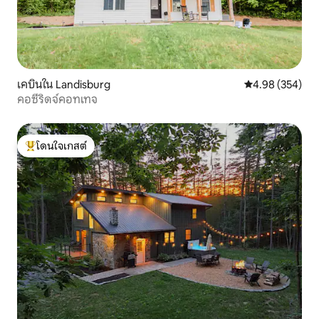
เคบินใน Landisburg
คะแนนเฉลี่ย 4.98
4.98 (354)
คอซี่ริดจ์คอทเทจ
โดนใจเกสต์
โดนใจเกสต์ที่สุด